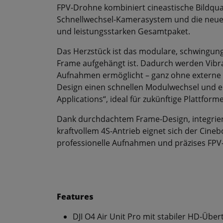
FPV-Drohne kombiniert cineastische Bildqual
Schnellwechsel-Kamerasystem und die neuest
und leistungsstarken Gesamtpaket.
Das Herzstück ist das modulare, schwingu
Frame aufgehängt ist. Dadurch werden Vibra
Aufnahmen ermöglicht – ganz ohne externe A
Design einen schnellen Modulwechsel und er
Applications“, ideal für zukünftige Plattform
Dank durchdachtem Frame-Design, integriert
kraftvollem 4S-Antrieb eignet sich der Cineb
professionelle Aufnahmen und präzises FPV-
Features
DJI O4 Air Unit Pro mit stabiler HD-Übe