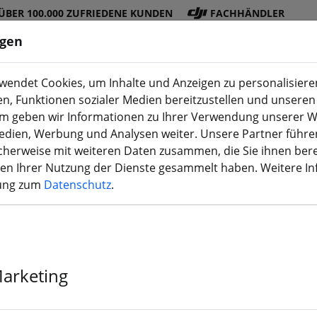
ÜBER 100.000 ZUFRIEDENE KUNDEN
FACHHÄNDLER
ngen
endet Cookies, um Inhalte und Anzeigen zu personalisieren
en, Funktionen sozialer Medien bereitzustellen und unseren 
DJI
Akku
Propelle
Zubehö
3D
m geben wir Informationen zu Ihrer Verwendung unserer W
Shop
s
r
r
Druck
Medien, Werbung und Analysen weiter. Unsere Partner führe
herweise mit weiteren Daten zusammen, die Sie ihnen bere
men Ihrer Nutzung der Dienste gesammelt haben. Weitere I
rung zum
Datenschutz
.
GEPRC Cinebot
Drone 2.4GHz
Marketing