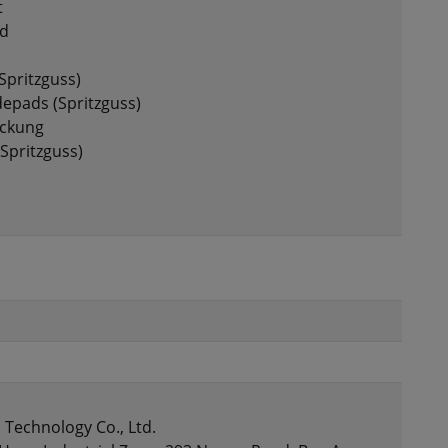
t
ad
Spritzguss)
depads (Spritzguss)
eckung
Spritzguss)
Technology Co., Ltd.