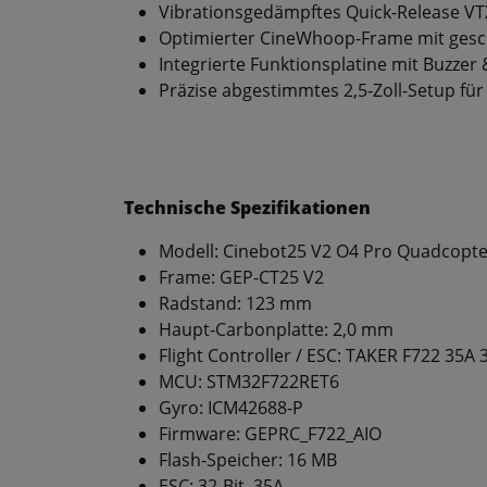
Vibrationsgedämpftes Quick-Release V
Optimierter CineWhoop-Frame mit gesch
Integrierte Funktionsplatine mit Buzzer
Präzise abgestimmtes 2,5-Zoll-Setup für 
Technische Spezifikationen
Modell: Cinebot25 V2 O4 Pro Quadcopte
Frame: GEP-CT25 V2
Radstand: 123 mm
Haupt-Carbonplatte: 2,0 mm
Flight Controller / ESC: TAKER F722 35A 
MCU: STM32F722RET6
Gyro: ICM42688-P
Firmware: GEPRC_F722_AIO
Flash-Speicher: 16 MB
ESC: 32-Bit, 35A