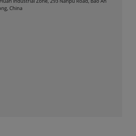
gHuan Industrial Zone, 293 Nanpu Road, Bao An
ong, China