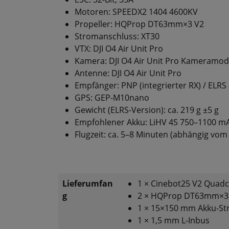
Motoren: SPEEDX2 1404 4600KV
Propeller: HQProp DT63mm×3 V2
Stromanschluss: XT30
VTX: DJI O4 Air Unit Pro
Kamera: DJI O4 Air Unit Pro Kameramod
Antenne: DJI O4 Air Unit Pro
Empfänger: PNP (integrierter RX) / ELRS
GPS: GEP-M10nano
Gewicht (ELRS-Version): ca. 219 g ±5 g
Empfohlener Akku: LiHV 4S 750–1100 m
Flugzeit: ca. 5–8 Minuten (abhängig vom 
Lieferumfan
1 × Cinebot25 V2 Quad
g
2 × HQProp DT63mm×3 
1 × 15×150 mm Akku-St
1 × 1,5 mm L-Inbus