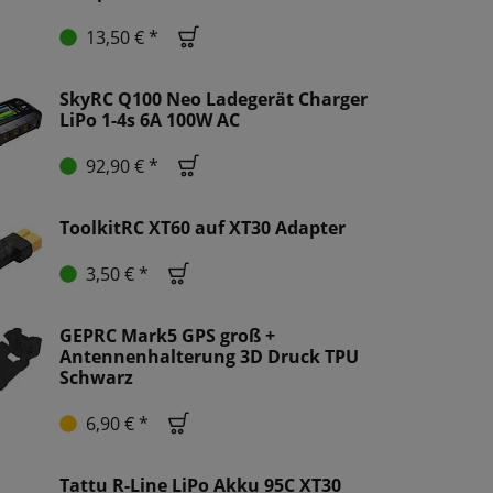
13,50 € *
SkyRC Q100 Neo Ladegerät Charger
LiPo 1-4s 6A 100W AC
92,90 € *
ToolkitRC XT60 auf XT30 Adapter
3,50 € *
GEPRC Mark5 GPS groß +
Antennenhalterung 3D Druck TPU
Schwarz
6,90 € *
Tattu R-Line LiPo Akku 95C XT30