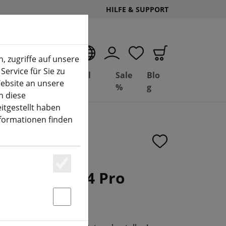
HILFE & SUPPORT
DE
, zugriffe auf unsere
Service für Sie zu
Deal
Basil
Sale
Blo
ebsite an unsere
(aktuelle Seite)
Depot
FPV
%
g
n diese
itgestellt haben
nformationen finden
25 V2 DJI O4 Pro
Essenziell
 ELRS
Statstik & Marketing