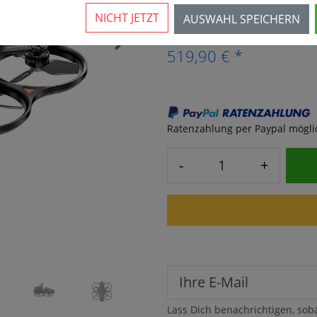
Vorraussichtlich ab 17.08.
NICHT JETZT
AUSWAHL SPEICHERN
›
519,90 € *
Ratenzahlung per Paypal möglich
-
+
Lass Dich benachrichtigen, sob