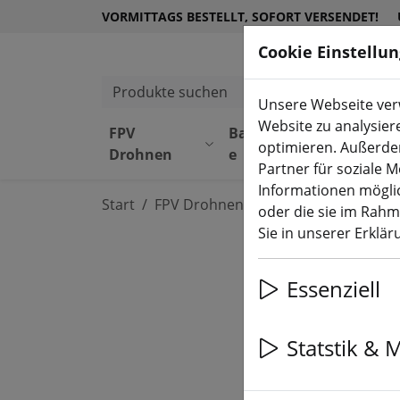
VORMITTAGS BESTELLT, SOFORT VERSENDET!
Cookie Einstellu
Produkte suchen
Unsere Webseite verw
Website zu analysier
FPV
Bauteil
Equipmen
optimieren. Außerde
Drohnen
e
t
Partner für soziale 
Informationen möglic
Start
FPV Drohnen
RTF, BNF & PNP
oder die sie im Rah
Sie in unserer Erklä
Essenziell
Statstik & 