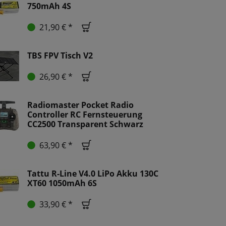
750mAh 4S
21,90 € *
TBS FPV Tisch V2
26,90 € *
Radiomaster Pocket Radio
Controller RC Fernsteuerung
CC2500 Transparent Schwarz
63,90 € *
Tattu R-Line V4.0 LiPo Akku 130C
XT60 1050mAh 6S
33,90 € *