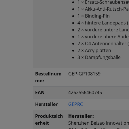
1 × Ersatz-Schraubense
1 × Akku-Anti-Rutsch-P
1 × Binding-Pin
4 × hintere Landepads (
2 × vordere untere Lan
1 × vordere obere Abd
2 × O4 Antennenhalter (
2 × Acrylplatten
3 × Dämpfungsbälle
Bestellnum
GEP-GP108159
mer
EAN
4262556460745
Hersteller
GEPRC
Produktsich
Hersteller:
erheit
Shenzhen Beizao Innovation 