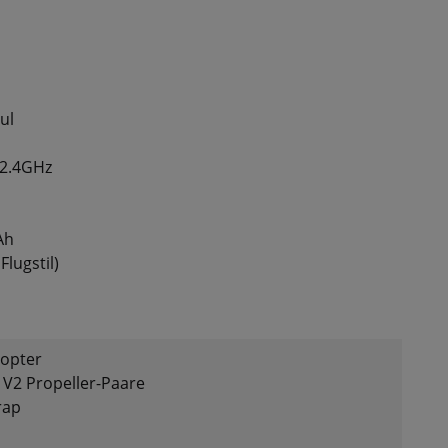
ul
 2.4GHz
Ah
Flugstil)
copter
V2 Propeller-Paare
rap