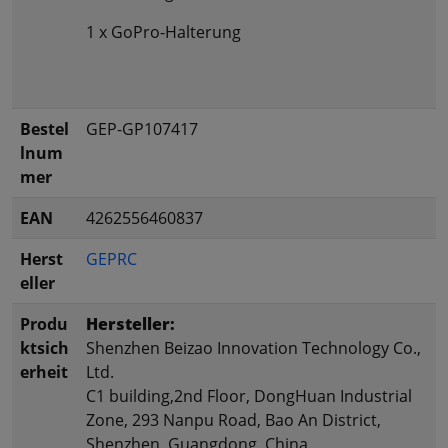
1 x GoPro-Halterung
Bestel
GEP-GP107417
lnum
mer
EAN
4262556460837
Herst
GEPRC
eller
Produ
Hersteller:
ktsich
Shenzhen Beizao Innovation Technology Co.,
erheit
Ltd.
C1 building,2nd Floor, DongHuan Industrial
Zone, 293 Nanpu Road, Bao An District,
Shenzhen, Guangdong, China