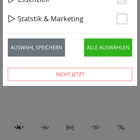
Es
Statstik & Marketing
St
‹
›
AUSWAHL SPEICHERN
ALLE AUSWÄHLEN
NICHT JETZT