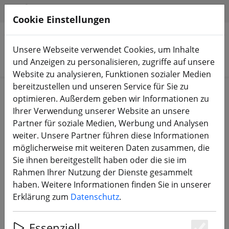
HILFE & SUPPORT
DE
Cookie Einstellungen
Unsere Webseite verwendet Cookies, um Inhalte
Produkte suchen
und Anzeigen zu personalisieren, zugriffe auf unsere
Website zu analysieren, Funktionen sozialer Medien
bereitzustellen und unseren Service für Sie zu
Start
FPV Drohnen
RTF, BNF & PNP
optimieren. Außerdem geben wir Informationen zu
Ihrer Verwendung unserer Website an unsere
Partner für soziale Medien, Werbung und Analysen
weiter. Unsere Partner führen diese Informationen
möglicherweise mit weiteren Daten zusammen, die
GEPRC Vapor D5 Analog FPV
Sie ihnen bereitgestellt haben oder die sie im
Drohne 2.4GHz ELRS
Rahmen Ihrer Nutzung der Dienste gesammelt
haben. Weitere Informationen finden Sie in unserer
Erklärung zum
Datenschutz
.
Essenziell