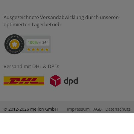
Ausgezeichnete Versandabwicklung durch unseren
optimierten Lagerbetrieb.
Versand mit DHL & DPD:
© 2012-2026 meilon GmbH
Impressum
AGB
Datenschutz
* Alle Preise sind inkl. Mehrwertsteuer zzgl. Versandkosten
und ggf. Nachnahmegebühren, wenn nicht anders