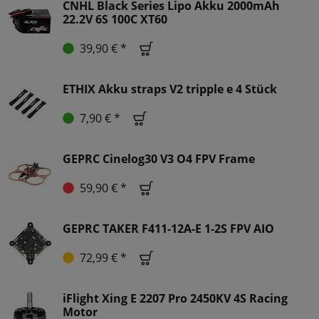
CNHL Black Series Lipo Akku 2000mAh
22.2V 6S 100C XT60
39,90 € *
ETHIX Akku straps V2 tripple e 4 Stück
7,90 € *
GEPRC Cinelog30 V3 O4 FPV Frame
59,90 € *
GEPRC TAKER F411-12A-E 1-2S FPV AIO
72,99 € *
iFlight Xing E 2207 Pro 2450KV 4S Racing
Motor