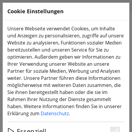
HILFE & SUPPORT
DE
Cookie Einstellungen
Unsere Webseite verwendet Cookies, um Inhalte
Produkte suchen
und Anzeigen zu personalisieren, zugriffe auf unsere
Website zu analysieren, Funktionen sozialer Medien
bereitzustellen und unseren Service für Sie zu
Start
FPV Drohnen
RTF, BNF & PNP
optimieren. Außerdem geben wir Informationen zu
Ihrer Verwendung unserer Website an unsere
Partner für soziale Medien, Werbung und Analysen
weiter. Unsere Partner führen diese Informationen
möglicherweise mit weiteren Daten zusammen, die
GEPRC Vapor-D6 HD DJI O4 Pro FPV
Sie ihnen bereitgestellt haben oder die sie im
Drohne ELRS 2.4G
Rahmen Ihrer Nutzung der Dienste gesammelt
haben. Weitere Informationen finden Sie in unserer
Erklärung zum
Datenschutz
.
Essenziell