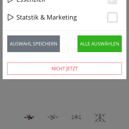
Es
Statstik & Marketing
St
‹
›
AUSWAHL SPEICHERN
ALLE AUSWÄHLEN
NICHT JETZT