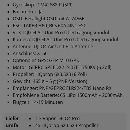
Gyroskop: ICM42688-P (SPI)
Barometer: Ja
OSD: Betaflight OSD mit AT7456E
ESC: TAKER H60_BLS 60A 4IN1 ESC
VTX: DJI O4 Air Unit Pro Übertragungsmodul
Kamera: DJI O4 Air Unit Pro Übertragungsmodul
Antenne: DJI O4 Air Unit Pro Antenne
Anschluss: XT60
Optionales GPS: GEP-M10 GPS
Motor: GEPRC SPEEDX2 2407E 1750KV (6 Zoll)
Propeller: HQprop 6X3.5X3 (6 Zoll)
Gewicht: 465 g ± 5 g (PNP-Version)
Empfänger: PNP/GEPRC ELRS24/TBS Nano RX
Empfohlene Batterie: 6S LiPo 1500mAh – 2000mAh
Flugzeit: 14-19 Minuten
Liefer
1 x Vapor-D6 O4 Pro
umfa
2 x HQprop 6X3.5X3 Propeller