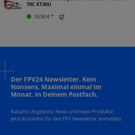
70C XT30U
10,50 € *
Der FPV24 Newsletter. Kein
Nonsens. Maximal einmal im
Monat. In Deinem Postfach.
Rabatte, Angebote, News und neue Produkte.
Jetzt kostenlos für den FPV Newsletter anmelden.