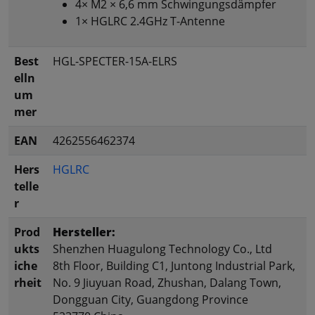
4× M2 × 6,6 mm Schwingungsdämpfer
1× HGLRC 2.4GHz T-Antenne
Best
HGL-SPECTER-15A-ELRS
elln
um
mer
EAN
4262556462374
Hers
HGLRC
telle
r
Prod
Hersteller:
ukts
Shenzhen Huagulong Technology Co., Ltd
iche
8th Floor, Building C1, Juntong Industrial Park,
rheit
No. 9 Jiuyuan Road, Zhushan, Dalang Town,
Dongguan City, Guangdong Province