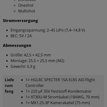
Oneshot
Multishot
Stromversorgung
Eingangsspannung: 2–4S LiPo (7,4–14,8 V)
BEC: 5V / 2A
Abmessungen
Größe: 42,5 × 42,5 mm
Montage: 25,5 × 25,5 mm (M2)
Gewicht: 6,9 g
Liefe
1× HGLRC SPECTER 15A ELRS AIO Flight
rum
Controller
fang
1× 220 µF 35V Feststoff-Kondensator
1× XT30U-M Stromkabel (18AWG, 70 mm)
1× MX1.25-3P Kamerakabel (75 mm)