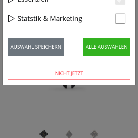
Es
Statstik & Marketing
St
AUSWAHL SPEICHERN
ALLE AUSWÄHLEN
‹
›
NICHT JETZT