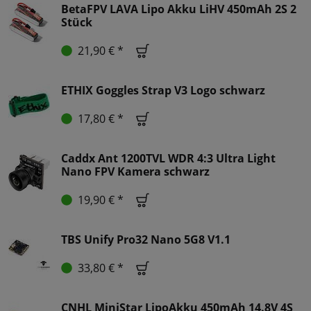
BetaFPV LAVA Lipo Akku LiHV 450mAh 2S 2
Stück
21,90 € *
ETHIX Goggles Strap V3 Logo schwarz
17,80 € *
Caddx Ant 1200TVL WDR 4:3 Ultra Light
Nano FPV Kamera schwarz
19,90 € *
TBS Unify Pro32 Nano 5G8 V1.1
33,80 € *
CNHL MiniStar LipoAkku 450mAh 14.8V 4S