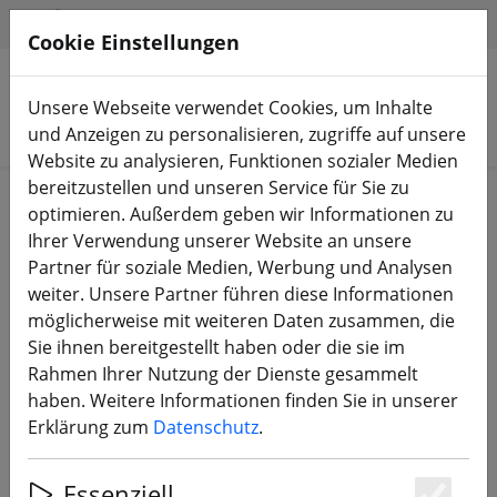
HILFE & SUPPORT
DE
Cookie Einstellungen
Unsere Webseite verwendet Cookies, um Inhalte
Produkte suchen
und Anzeigen zu personalisieren, zugriffe auf unsere
Website zu analysieren, Funktionen sozialer Medien
bereitzustellen und unseren Service für Sie zu
Start
Bauteile
FC, ESC, AIO & Stacks
optimieren. Außerdem geben wir Informationen zu
Ihrer Verwendung unserer Website an unsere
Partner für soziale Medien, Werbung und Analysen
weiter. Unsere Partner führen diese Informationen
möglicherweise mit weiteren Daten zusammen, die
HGLRC SPECTER 15A ELRS AIO 2–4S
Sie ihnen bereitgestellt haben oder die sie im
4in1 Flight Controller für FPV
Rahmen Ihrer Nutzung der Dienste gesammelt
Drohnen
haben. Weitere Informationen finden Sie in unserer
Erklärung zum
Datenschutz
.
Essenziell