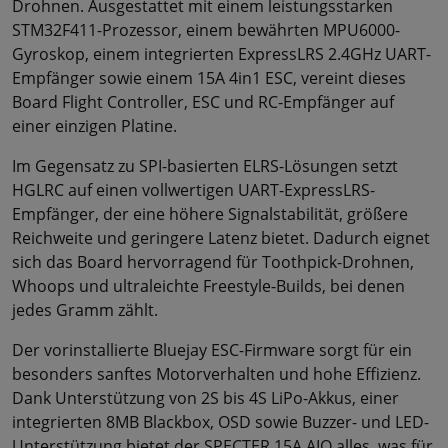
Drohnen. Ausgestattet mit einem leistungsstarken
STM32F411-Prozessor, einem bewährten MPU6000-
Gyroskop, einem integrierten ExpressLRS 2.4GHz UART-
Empfänger sowie einem 15A 4in1 ESC, vereint dieses
Board Flight Controller, ESC und RC-Empfänger auf
einer einzigen Platine.
Im Gegensatz zu SPI-basierten ELRS-Lösungen setzt
HGLRC auf einen vollwertigen UART-ExpressLRS-
Empfänger, der eine höhere Signalstabilität, größere
Reichweite und geringere Latenz bietet. Dadurch eignet
sich das Board hervorragend für Toothpick-Drohnen,
Whoops und ultraleichte Freestyle-Builds, bei denen
jedes Gramm zählt.
Der vorinstallierte Bluejay ESC-Firmware sorgt für ein
besonders sanftes Motorverhalten und hohe Effizienz.
Dank Unterstützung von 2S bis 4S LiPo-Akkus, einer
integrierten 8MB Blackbox, OSD sowie Buzzer- und LED-
Unterstützung bietet der SPECTER 15A AIO alles, was für