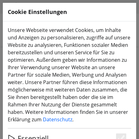
HILFE & SUPPORT
DE
Cookie Einstellungen
Unsere Webseite verwendet Cookies, um Inhalte
Produkte suchen
und Anzeigen zu personalisieren, zugriffe auf unsere
Website zu analysieren, Funktionen sozialer Medien
bereitzustellen und unseren Service für Sie zu
Start
Akkus
Ladegeräte
optimieren. Außerdem geben wir Informationen zu
Ihrer Verwendung unserer Website an unsere
Partner für soziale Medien, Werbung und Analysen
weiter. Unsere Partner führen diese Informationen
möglicherweise mit weiteren Daten zusammen, die
HGLRC Thor Lipo Balance Charger
Sie ihnen bereitgestellt haben oder die sie im
Board Pro FPV 40A XT60 XT30 2-6S
Rahmen Ihrer Nutzung der Dienste gesammelt
haben. Weitere Informationen finden Sie in unserer
Erklärung zum
Datenschutz
.
38% SPAREN
Essenziell