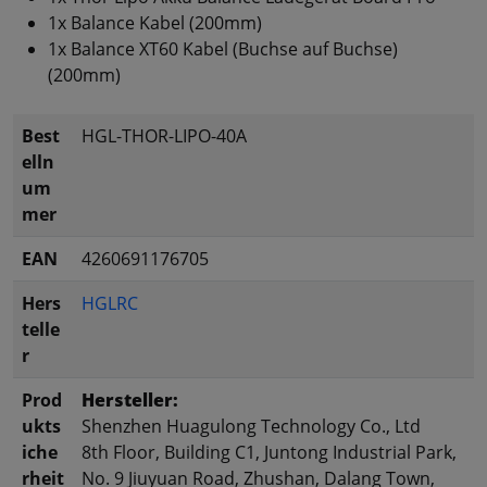
1x Balance Kabel (200mm)
1x Balance XT60 Kabel (Buchse auf Buchse)
(200mm)
Best
HGL-THOR-LIPO-40A
elln
um
mer
EAN
4260691176705
Hers
HGLRC
telle
r
Prod
Hersteller:
ukts
Shenzhen Huagulong Technology Co., Ltd
iche
8th Floor, Building C1, Juntong Industrial Park,
rheit
No. 9 Jiuyuan Road, Zhushan, Dalang Town,