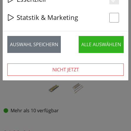
Es
Statstik & Marketing
‹
›
St
AUSWAHL SPEICHERN
ALLE AUSWÄHLEN
NICHT JETZT
Mehr als 10 verfügbar