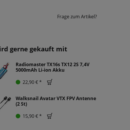
Frage zum Artikel?
ird gerne gekauft mit
Radiomaster TX16s TX12 2S 7,4V
5000mAh Li-ion Akku
22,90 € *
Walksnail Avatar VTX FPV Antenne
(2 St)
15,90 € *