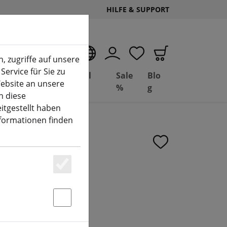
HILFE & SUPPORT
DE
, zugriffe auf unsere
Service für Sie zu
Deal
Basil
Sale
Blo
ebsite an unsere
(aktuelle Seite)
Depot
FPV
%
g
n diese
itgestellt haben
nformationen finden
V LC Filter
Essenziell
Statstik & Marketing