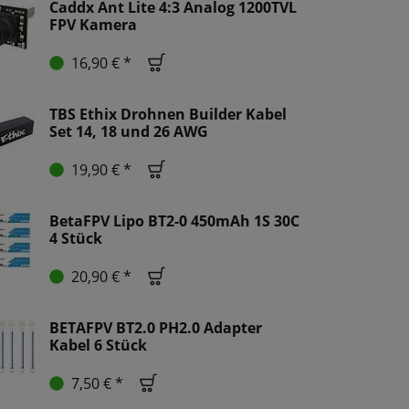
Caddx Ant Lite 4:3 Analog 1200TVL
FPV Kamera
16,90 € *
TBS Ethix Drohnen Builder Kabel
Set 14, 18 und 26 AWG
19,90 € *
BetaFPV Lipo BT2-0 450mAh 1S 30C
4 Stück
20,90 € *
BETAFPV BT2.0 PH2.0 Adapter
Kabel 6 Stück
7,50 € *