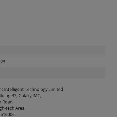
023
ht Intelligent Technology Limited
ilding B2, Galaxy IMC,
n Road,
gh-tech Area,
 516006,