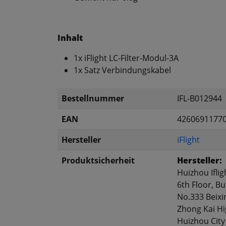
Inhalt
1x iFlight LC-Filter-Modul-3A
1x Satz Verbindungskabel
Bestellnummer
IFL-B012944
EAN
4260691177
Hersteller
iFlight
Produktsicherheit
Hersteller:
Huizhou Iflig
6th Floor, Bu
No.333 Beixi
Zhong Kai Hi
Huizhou City