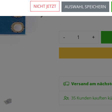
NICHT JETZT
AUSWAHL SPEICHERN
2,90 € *
3,90 €
›
-
+
Versand am nächst
35 Kunden kauften kü