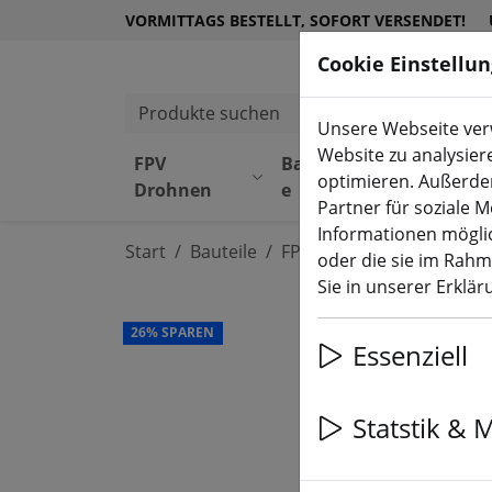
VORMITTAGS BESTELLT, SOFORT VERSENDET!
Cookie Einstellu
Produkte suchen
Unsere Webseite verw
Website zu analysier
FPV
Bauteil
Equipmen
optimieren. Außerde
Drohnen
e
t
Partner für soziale 
Informationen möglic
Start
Bauteile
FPV Videosender
oder die sie im Rah
Sie in unserer Erklä
26% SPAREN
Essenziell
Statstik & 