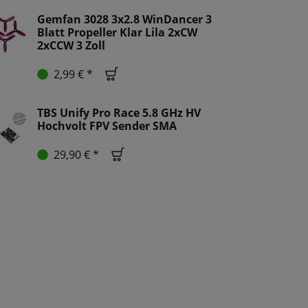
Gemfan 3028 3x2.8 WinDancer 3
Blatt Propeller Klar Lila 2xCW
2xCCW 3 Zoll
2,99 € *
TBS Unify Pro Race 5.8 GHz HV
Hochvolt FPV Sender SMA
29,90 € *