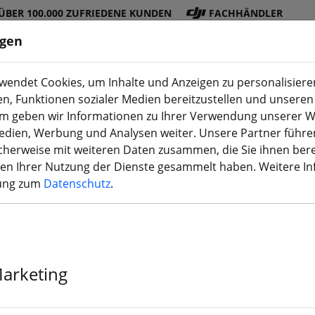
ÜBER 100.000 ZUFRIEDENE KUNDEN
FACHHÄNDLER
ngen
endet Cookies, um Inhalte und Anzeigen zu personalisieren
en, Funktionen sozialer Medien bereitzustellen und unseren 
DJI
Akku
Propelle
Zubehö
3D
m geben wir Informationen zu Ihrer Verwendung unserer W
Shop
s
r
r
Druck
Medien, Werbung und Analysen weiter. Unsere Partner führe
herweise mit weiteren Daten zusammen, die Sie ihnen bere
men Ihrer Nutzung der Dienste gesammelt haben. Weitere I
rung zum
Datenschutz
.
iFlight 3A 5-30
Marketing
Mehr als 10 verfügbar