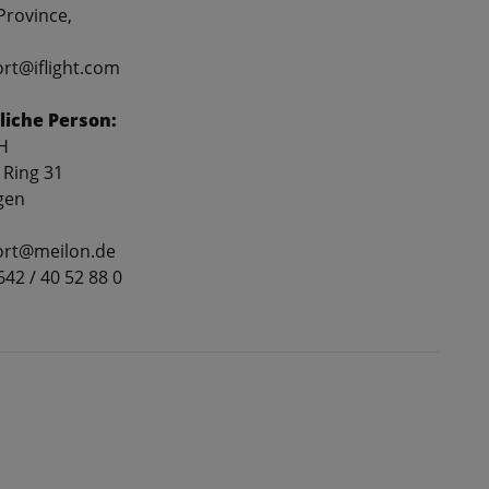
rovince,
ort@iflight.com
liche Person:
H
 Ring 31
gen
port@meilon.de
2642 / 40 52 88 0