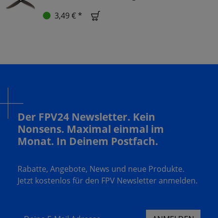
3,49 € *
Der FPV24 Newsletter. Kein
Nonsens. Maximal einmal im
Monat. In Deinem Postfach.
Rabatte, Angebote, News und neue Produkte.
Jetzt kostenlos für den FPV Newsletter anmelden.
Deine E-Mail Adresse