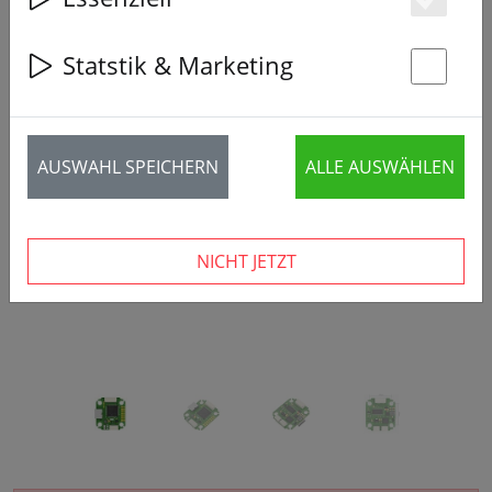
Es
Statstik & Marketing
St
‹
›
AUSWAHL SPEICHERN
ALLE AUSWÄHLEN
NICHT JETZT