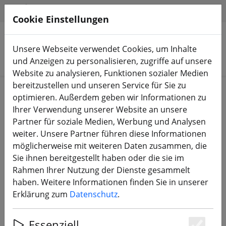
HILFE & SUPPORT
DE
Cookie Einstellungen
Unsere Webseite verwendet Cookies, um Inhalte
Produkte suchen
und Anzeigen zu personalisieren, zugriffe auf unsere
Website zu analysieren, Funktionen sozialer Medien
bereitzustellen und unseren Service für Sie zu
Start
Bauteile
FC, ESC, AIO & Stacks
optimieren. Außerdem geben wir Informationen zu
Ihrer Verwendung unserer Website an unsere
Partner für soziale Medien, Werbung und Analysen
weiter. Unsere Partner führen diese Informationen
möglicherweise mit weiteren Daten zusammen, die
iFlight BLITZ Mini F7 V1.2 FC
Sie ihnen bereitgestellt haben oder die sie im
Rahmen Ihrer Nutzung der Dienste gesammelt
haben. Weitere Informationen finden Sie in unserer
Erklärung zum
Datenschutz
.
12% SPAREN
Essenziell