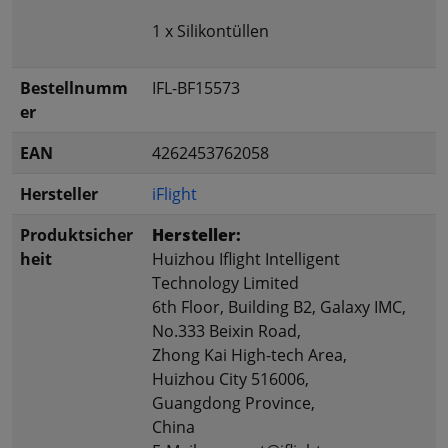
1 x Silikontüllen
Bestellnumm
IFL-BF15573
er
EAN
4262453762058
Hersteller
iFlight
Produktsicher
Hersteller:
heit
Huizhou Iflight Intelligent
Technology Limited
6th Floor, Building B2, Galaxy IMC,
No.333 Beixin Road,
Zhong Kai High-tech Area,
Huizhou City 516006,
Guangdong Province,
China