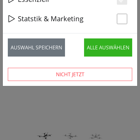
Es
Statstik & Marketing
St
AUSWAHL SPEICHERN
ALLE AUSWÄHLEN
‹
›
NICHT JETZT