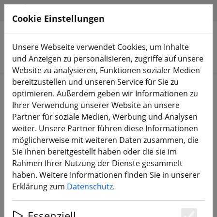
HILFE & SUPPORT
DE
Cookie Einstellungen
Unsere Webseite verwendet Cookies, um Inhalte
Produkte suchen
und Anzeigen zu personalisieren, zugriffe auf unsere
Website zu analysieren, Funktionen sozialer Medien
bereitzustellen und unseren Service für Sie zu
Start
FPV Drohnen
RTF, BNF & PNP
optimieren. Außerdem geben wir Informationen zu
Ihrer Verwendung unserer Website an unsere
Partner für soziale Medien, Werbung und Analysen
weiter. Unsere Partner führen diese Informationen
möglicherweise mit weiteren Daten zusammen, die
iFlight CX10 ECO 6S 2.5W VTX
Sie ihnen bereitgestellt haben oder die sie im
analog FPV Drohne 2.4GHz ELRS
Rahmen Ihrer Nutzung der Dienste gesammelt
GPS
haben. Weitere Informationen finden Sie in unserer
Erklärung zum
Datenschutz
.
Essenziell