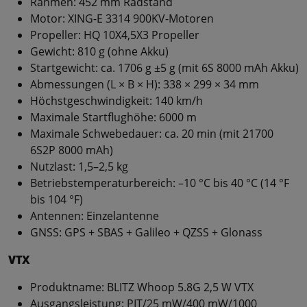
Rahmen: 452 mm Radstand
Motor: XING-E 3314 900KV-Motoren
Propeller: HQ 10X4,5X3 Propeller
Gewicht: 810 g (ohne Akku)
Startgewicht: ca. 1706 g ±5 g (mit 6S 8000 mAh Akku)
Abmessungen (L × B × H): 338 × 299 × 34 mm
Höchstgeschwindigkeit: 140 km/h
Maximale Startflughöhe: 6000 m
Maximale Schwebedauer: ca. 20 min (mit 21700
6S2P 8000 mAh)
Nutzlast: 1,5–2,5 kg
Betriebstemperaturbereich: –10 °C bis 40 °C (14 °F
bis 104 °F)
Antennen: Einzelantenne
GNSS: GPS + SBAS + Galileo + QZSS + Glonass
VTX
Produktname: BLITZ Whoop 5.8G 2,5 W VTX
Ausgangsleistung: PIT/25 mW/400 mW/1000