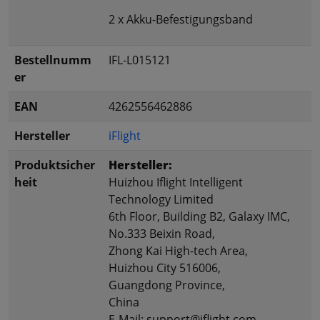
2 x Akku-Befestigungsband
Bestellnumm
IFL-L015121
er
EAN
4262556462886
Hersteller
iFlight
Produktsicher
Hersteller:
heit
Huizhou Iflight Intelligent
Technology Limited
6th Floor, Building B2, Galaxy IMC,
No.333 Beixin Road,
Zhong Kai High-tech Area,
Huizhou City 516006,
Guangdong Province,
China
E-Mail: support@iflight.com