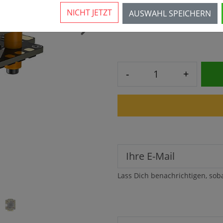
NICHT JETZT
AUSWAHL SPEICHERN
52,90 € *
›
-
+
Lass Dich benachrichtigen, sob