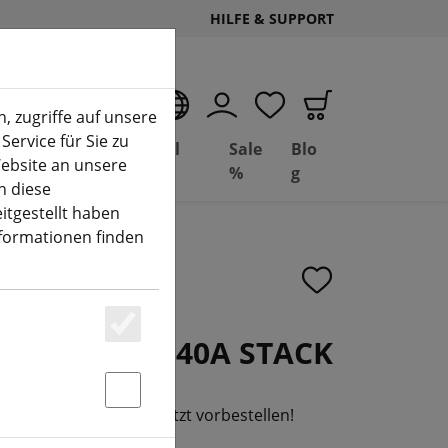
HILFE & SUPPORT
DE
, zugriffe auf unsere
Service für Sie zu
Deal
Basil
Sale
Blo
ebsite an unsere
(aktuelle Seite)
Depot
FPV
%
g
n diese
itgestellt haben
nformationen finden
5 Mini AM32 40A STACK
Essenziell
Statstik & Marketing
26 wieder lieferbar - jetzt vorbestellen!