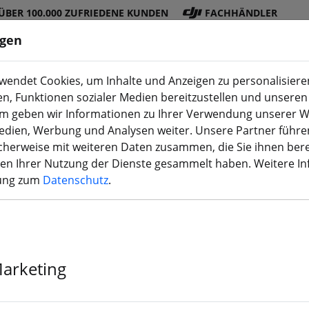
ÜBER 100.000 ZUFRIEDENE KUNDEN
FACHHÄNDLER
ngen
endet Cookies, um Inhalte und Anzeigen zu personalisieren
en, Funktionen sozialer Medien bereitzustellen und unseren 
DJI
Akku
Propelle
Zubehö
3D
m geben wir Informationen zu Ihrer Verwendung unserer W
Shop
s
r
r
Druck
Medien, Werbung und Analysen weiter. Unsere Partner führe
herweise mit weiteren Daten zusammen, die Sie ihnen bere
men Ihrer Nutzung der Dienste gesammelt haben. Weitere I
rung zum
Datenschutz
.
OddityRC F40
Marketing
Vorraussichtlich ab 17.08.