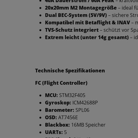
40A Dauerstrom / 60A Peak
– kraftvoll
20x20mm M2 Montagegröße
– ideal 
Dual BEC-System (5V/9V)
– sichere St
Kompatibel mit Betaflight & INAV
– m
TVS-Schutz integriert
– schützt vor S
Extrem leicht (unter 14g gesamt)
– i
Technische Spezifikationen
FC
(Flight Controller)
MCU:
STM32F405
Gyroskop:
ICM42688P
Barometer:
SPL06
OSD:
AT7456E
Blackbox:
16MB Speicher
UARTs:
5