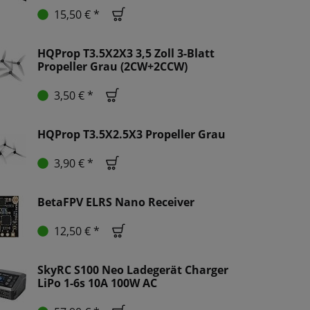
15,50 € *
HQProp T3.5X2X3 3,5 Zoll 3-Blatt
Propeller Grau (2CW+2CCW)
3,50 € *
HQProp T3.5X2.5X3 Propeller Grau
3,90 € *
BetaFPV ELRS Nano Receiver
12,50 € *
SkyRC S100 Neo Ladegerät Charger
LiPo 1-6s 10A 100W AC