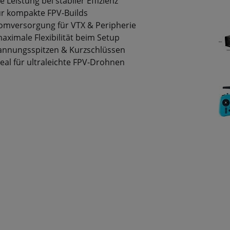
e Leistung bei stabiler Effizienz
für kompakte FPV-Builds
romversorgung für VTX & Peripherie
aximale Flexibilität beim Setup
pannungsspitzen & Kurzschlüssen
deal für ultraleichte FPV-Drohnen