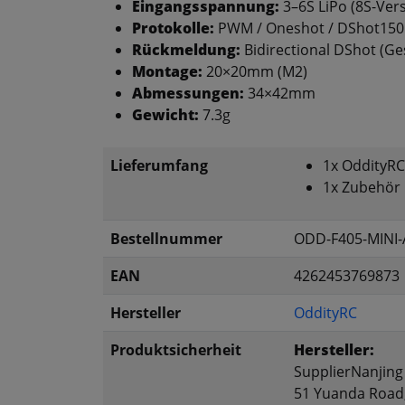
Eingangsspannung:
3–6S LiPo (8S-Vers
Protokolle:
PWM / Oneshot / DShot150 
Rückmeldung:
Bidirectional DShot (G
Montage:
20×20mm (M2)
Abmessungen:
34×42mm
Gewicht:
7.3g
Lieferumfang
1x OddityRC
1x Zubehör
Bestellnummer
ODD-F405-MINI
EAN
4262453769873
Hersteller
OddityRC
Produktsicherheit
Hersteller:
SupplierNanjing 
51 Yuanda Road,