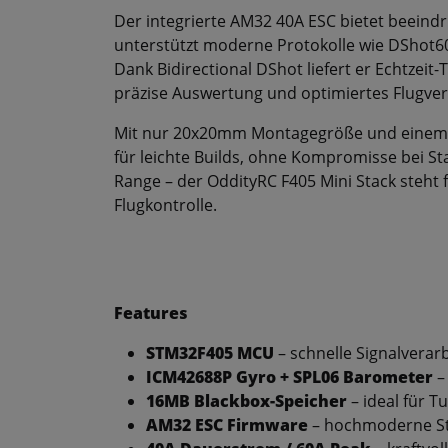
Der integrierte AM32 40A ESC bietet beein
unterstützt moderne Protokolle wie DShot600
Dank Bidirectional DShot liefert er Echtzeit-
präzise Auswertung und optimiertes Flugver
Mit nur 20x20mm Montagegröße und einem G
für leichte Builds, ohne Kompromisse bei Sta
Range – der OddityRC F405 Mini Stack steht
Flugkontrolle.
Features
STM32F405 MCU
– schnelle Signalverar
ICM42688P Gyro + SPL06 Barometer
–
16MB Blackbox-Speicher
– ideal für 
AM32 ESC Firmware
– hochmoderne Ste