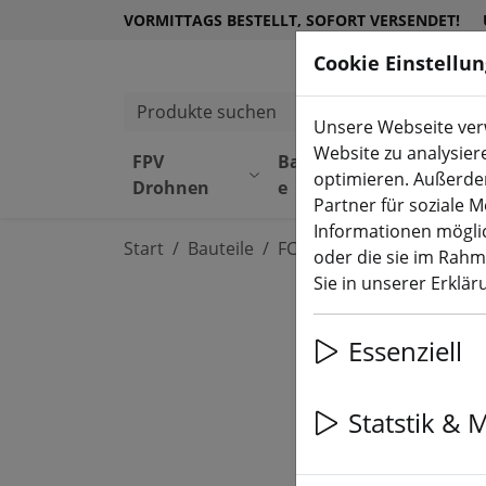
VORMITTAGS BESTELLT, SOFORT VERSENDET!
Cookie Einstellu
Produkte suchen
Unsere Webseite verw
Website zu analysier
FPV
Bauteil
Equipmen
optimieren. Außerde
Drohnen
e
t
Partner für soziale 
Informationen möglic
Start
Bauteile
FC, ESC, AIO & Stacks
oder die sie im Rah
Sie in unserer Erklä
Essenziell
Statstik & 