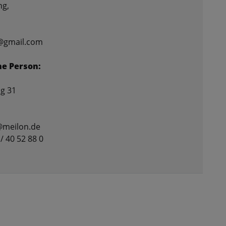
ng,
c@gmail.com
he Person:
g 31
@meilon.de
 / 40 52 88 0