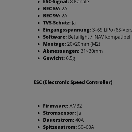
ESC-Signal:
8 Kanäle
BEC 5V:
2A
BEC 9V:
2A
TVS-Schutz:
Ja
Eingangsspannung:
3–6S LiPo (8S-Vers
Software:
Betaflight / INAV kompatibel
Montage:
20×20mm (M2)
Abmessungen:
31×30mm
Gewicht:
6.5g
ESC (Electronic Speed Controller)
Firmware:
AM32
Stromsensor:
Ja
Dauerstrom:
40A
Spitzenstrom:
50–60A