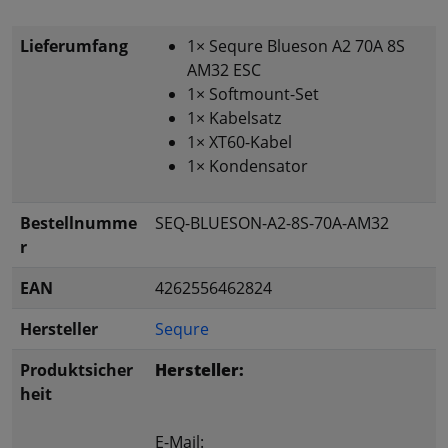
Lieferumfang
1× Sequre Blueson A2 70A 8S
AM32 ESC
1× Softmount-Set
1× Kabelsatz
1× XT60-Kabel
1× Kondensator
Bestellnumme
SEQ-BLUESON-A2-8S-70A-AM32
r
EAN
4262556462824
Hersteller
Sequre
Produktsicher
Hersteller:
heit
E-Mail: