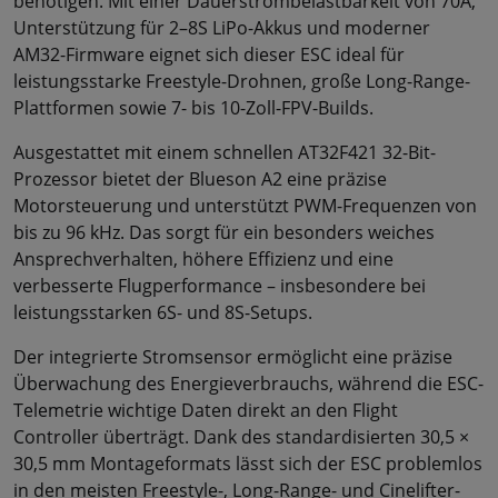
benötigen. Mit einer Dauerstrombelastbarkeit von 70A,
Unterstützung für 2–8S LiPo-Akkus und moderner
AM32-Firmware eignet sich dieser ESC ideal für
leistungsstarke Freestyle-Drohnen, große Long-Range-
Plattformen sowie 7- bis 10-Zoll-FPV-Builds.
Ausgestattet mit einem schnellen AT32F421 32-Bit-
Prozessor bietet der Blueson A2 eine präzise
Motorsteuerung und unterstützt PWM-Frequenzen von
bis zu 96 kHz. Das sorgt für ein besonders weiches
Ansprechverhalten, höhere Effizienz und eine
verbesserte Flugperformance – insbesondere bei
leistungsstarken 6S- und 8S-Setups.
Der integrierte Stromsensor ermöglicht eine präzise
Überwachung des Energieverbrauchs, während die ESC-
Telemetrie wichtige Daten direkt an den Flight
Controller überträgt. Dank des standardisierten 30,5 ×
30,5 mm Montageformats lässt sich der ESC problemlos
in den meisten Freestyle-, Long-Range- und Cinelifter-