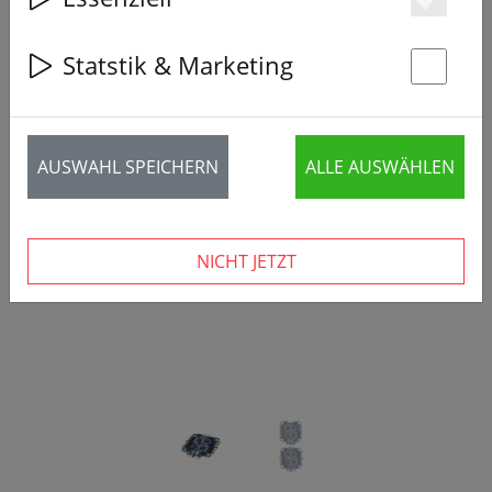
Es
Statstik & Marketing
St
‹
›
AUSWAHL SPEICHERN
ALLE AUSWÄHLEN
NICHT JETZT