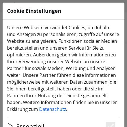
HILFE & SUPPORT
DE
Cookie Einstellungen
Unsere Webseite verwendet Cookies, um Inhalte
Produkte suchen
und Anzeigen zu personalisieren, zugriffe auf unsere
Website zu analysieren, Funktionen sozialer Medien
bereitzustellen und unseren Service für Sie zu
Start
Bauteile
FC, ESC, AIO & Stacks
optimieren. Außerdem geben wir Informationen zu
Ihrer Verwendung unserer Website an unsere
Partner für soziale Medien, Werbung und Analysen
weiter. Unsere Partner führen diese Informationen
möglicherweise mit weiteren Daten zusammen, die
Sequre Blueson A2 70A 8S AM32
Sie ihnen bereitgestellt haben oder die sie im
ESC
Rahmen Ihrer Nutzung der Dienste gesammelt
haben. Weitere Informationen finden Sie in unserer
Erklärung zum
Datenschutz
.
Essenziell