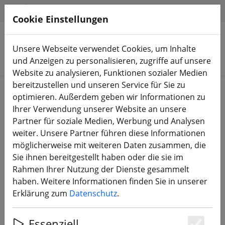
HILFE & SUPPORT
DE
Cookie Einstellungen
Unsere Webseite verwendet Cookies, um Inhalte
Produkte suchen
und Anzeigen zu personalisieren, zugriffe auf unsere
Website zu analysieren, Funktionen sozialer Medien
bereitzustellen und unseren Service für Sie zu
Start
Zubehör
Werkzeug
optimieren. Außerdem geben wir Informationen zu
Ihrer Verwendung unserer Website an unsere
Partner für soziale Medien, Werbung und Analysen
weiter. Unsere Partner führen diese Informationen
möglicherweise mit weiteren Daten zusammen, die
Sequre ES-180 Elektrischer
Sie ihnen bereitgestellt haben oder die sie im
Schraubendreher mit Bit-Set
Rahmen Ihrer Nutzung der Dienste gesammelt
haben. Weitere Informationen finden Sie in unserer
Erklärung zum
Datenschutz
.
Essenziell