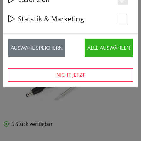
Es
Statstik & Marketing
St
AUSWAHL SPEICHERN
ALLE AUSWÄHLEN
NICHT JETZT
5 Stück verfügbar