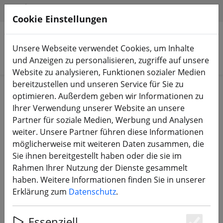
HILFE & SUPPORT
DE
Cookie Einstellungen
Unsere Webseite verwendet Cookies, um Inhalte
Produkte suchen
und Anzeigen zu personalisieren, zugriffe auf unsere
Website zu analysieren, Funktionen sozialer Medien
bereitzustellen und unseren Service für Sie zu
Start
Zubehör
Werkzeug
optimieren. Außerdem geben wir Informationen zu
Ihrer Verwendung unserer Website an unsere
Partner für soziale Medien, Werbung und Analysen
weiter. Unsere Partner führen diese Informationen
möglicherweise mit weiteren Daten zusammen, die
Sequre SQ-D60B Mini Lötkolben 12-
Sie ihnen bereitgestellt haben oder die sie im
24V mit TS-I Lötspitze
Rahmen Ihrer Nutzung der Dienste gesammelt
haben. Weitere Informationen finden Sie in unserer
Erklärung zum
Datenschutz
.
Essenziell