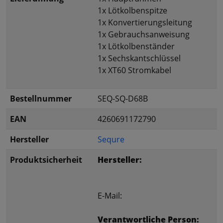
1x Lötkolbenspitze
1x Konvertierungsleitung
1x Gebrauchsanweisung
1x Lötkolbenständer
1x Sechskantschlüssel
1x XT60 Stromkabel
Bestellnummer
SEQ-SQ-D68B
EAN
4260691172790
Hersteller
Sequre
Produktsicherheit
Hersteller:
E-Mail:
Verantwortliche Person: