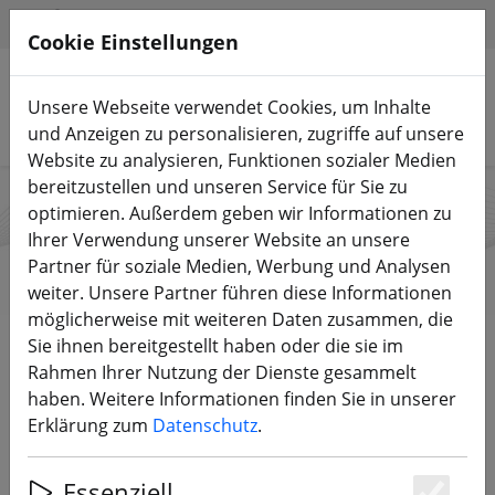
HILFE & SUPPORT
DE
Cookie Einstellungen
Unsere Webseite verwendet Cookies, um Inhalte
Produkte suchen
und Anzeigen zu personalisieren, zugriffe auf unsere
Website zu analysieren, Funktionen sozialer Medien
bereitzustellen und unseren Service für Sie zu
optimieren. Außerdem geben wir Informationen zu
SLS Lipo Akku
Ihrer Verwendung unserer Website an unsere
Partner für soziale Medien, Werbung und Analysen
weiter. Unsere Partner führen diese Informationen
möglicherweise mit weiteren Daten zusammen, die
Start
Marken
SLS Lipo Akku
Sie ihnen bereitgestellt haben oder die sie im
Rahmen Ihrer Nutzung der Dienste gesammelt
haben. Weitere Informationen finden Sie in unserer
Alle Produkte von SLS Lipo Akku
Erklärung zum
Datenschutz
.
7 Artikel
Essenziell