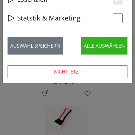
Es
SALE
Statstik & Marketing
St
AUSWAHL SPEICHERN
ALLE AUSWÄHLEN
SLS Adapter XT60 Stecker auf XT90 Buchse
NICHT JETZT
€ 4,90 *