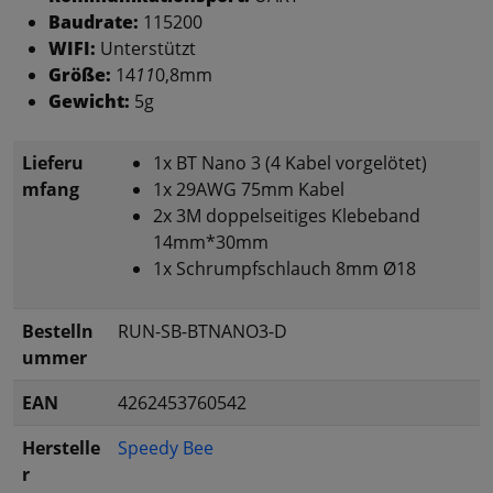
Baudrate:
115200
WIFI:
Unterstützt
Größe:
14
11
0,8mm
Gewicht:
5g
Lieferu
1x BT Nano 3 (4 Kabel vorgelötet)
mfang
1x 29AWG 75mm Kabel
2x 3M doppelseitiges Klebeband
14mm*30mm
1x Schrumpfschlauch 8mm Ø18
Bestelln
RUN-SB-BTNANO3-D
ummer
EAN
4262453760542
Herstelle
Speedy Bee
r