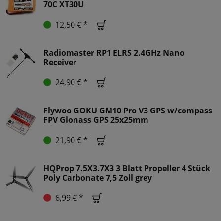
70C XT30U
12,50 € *
Radiomaster RP1 ELRS 2.4GHz Nano
Receiver
24,90 € *
Flywoo GOKU GM10 Pro V3 GPS w/compass
FPV Glonass GPS 25x25mm
21,90 € *
HQProp 7.5X3.7X3 3 Blatt Propeller 4 Stück
Poly Carbonate 7,5 Zoll grey
6,99 € *