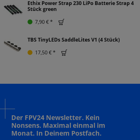
Ethix Power Strap 230 LiPo Batterie Strap 4
Stück green
7,90 € *
TBS TinyLEDs SaddleLites V1 (4 Stück)
17,50 € *
Der FPV24 Newsletter. Kein
Nonsens. Maximal einmal im
Monat. In Deinem Postfach.