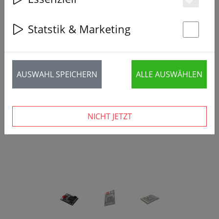
Es
Statstik & Marketing
St
‹
›
AUSWAHL SPEICHERN
ALLE AUSWÄHLEN
NICHT JETZT