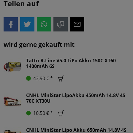
Teilen auf
wird gerne gekauft mit
Tattu R-Line V5.0 LiPo Akku 150C XT60
1400mAh 6S
43,90 € *
CNHL MiniStar LipoAkku 450mAh 14.8V 4S
70C XT30U
10,50 € *
CNHL MiniStar Lipo Akku 650mAh 14.8V 4S