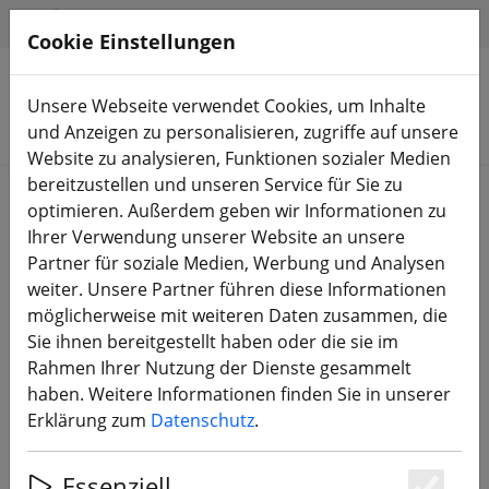
HILFE & SUPPORT
DE
Cookie Einstellungen
Unsere Webseite verwendet Cookies, um Inhalte
Produkte suchen
und Anzeigen zu personalisieren, zugriffe auf unsere
Website zu analysieren, Funktionen sozialer Medien
bereitzustellen und unseren Service für Sie zu
Start
Bauteile
Zubehör
optimieren. Außerdem geben wir Informationen zu
Ihrer Verwendung unserer Website an unsere
Partner für soziale Medien, Werbung und Analysen
weiter. Unsere Partner führen diese Informationen
möglicherweise mit weiteren Daten zusammen, die
SpeedyBee BT Nano 3 Wireless FC
Sie ihnen bereitgestellt haben oder die sie im
Modul
Rahmen Ihrer Nutzung der Dienste gesammelt
haben. Weitere Informationen finden Sie in unserer
Erklärung zum
Datenschutz
.
17% SPAREN
Essenziell