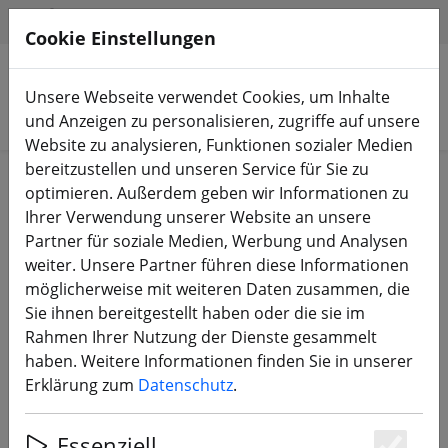
HILFE & SUPPORT
DE
Cookie Einstellungen
Unsere Webseite verwendet Cookies, um Inhalte
Produkte suchen
und Anzeigen zu personalisieren, zugriffe auf unsere
Website zu analysieren, Funktionen sozialer Medien
bereitzustellen und unseren Service für Sie zu
Start
Akkus
LiPo Akku
optimieren. Außerdem geben wir Informationen zu
Ihrer Verwendung unserer Website an unsere
Partner für soziale Medien, Werbung und Analysen
weiter. Unsere Partner führen diese Informationen
möglicherweise mit weiteren Daten zusammen, die
Tattu R-Line Batterie LiPo Akku
Sie ihnen bereitgestellt haben oder die sie im
850mAh 14.8V 95C 4S1P XT30
Rahmen Ihrer Nutzung der Dienste gesammelt
haben. Weitere Informationen finden Sie in unserer
Erklärung zum
Datenschutz
.
Essenziell