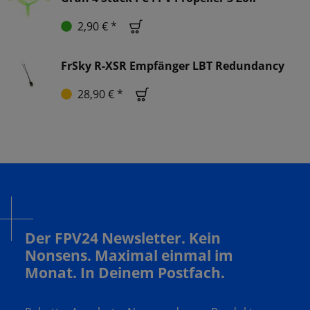
2,90 € *
FrSky R-XSR Empfänger LBT Redundancy
28,90 € *
Der FPV24 Newsletter. Kein
Nonsens. Maximal einmal im
Monat. In Deinem Postfach.