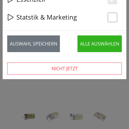
Es
Statstik & Marketing
St
‹
›
AUSWAHL SPEICHERN
ALLE AUSWÄHLEN
NICHT JETZT