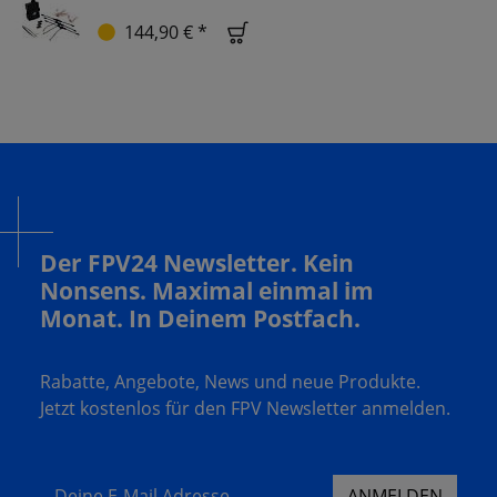
144,90 € *
Der FPV24 Newsletter. Kein
Nonsens. Maximal einmal im
Monat. In Deinem Postfach.
Rabatte, Angebote, News und neue Produkte.
Jetzt kostenlos für den FPV Newsletter anmelden.
Deine E-Mail Adresse
ANMELDEN