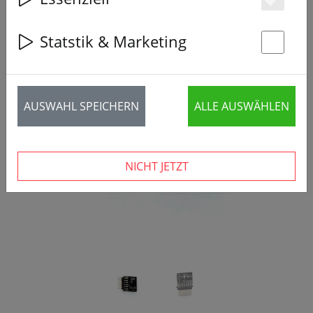
Es
Statstik & Marketing
St
‹
›
AUSWAHL SPEICHERN
ALLE AUSWÄHLEN
NICHT JETZT