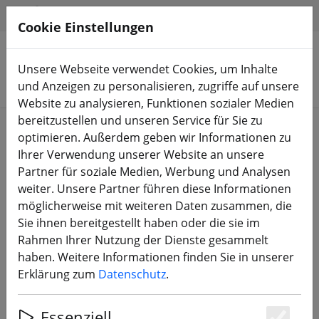
HILFE & SUPPORT
DE
Cookie Einstellungen
Unsere Webseite verwendet Cookies, um Inhalte
Produkte suchen
und Anzeigen zu personalisieren, zugriffe auf unsere
Website zu analysieren, Funktionen sozialer Medien
bereitzustellen und unseren Service für Sie zu
Start
Equipment
TBS Crossfire & TBS Tango
optimieren. Außerdem geben wir Informationen zu
Ihrer Verwendung unserer Website an unsere
Partner für soziale Medien, Werbung und Analysen
weiter. Unsere Partner führen diese Informationen
möglicherweise mit weiteren Daten zusammen, die
TBS Crossfire Nano RX 6CH PWM
Sie ihnen bereitgestellt haben oder die sie im
Adapter
Rahmen Ihrer Nutzung der Dienste gesammelt
haben. Weitere Informationen finden Sie in unserer
Erklärung zum
Datenschutz
.
29% SPAREN
Essenziell