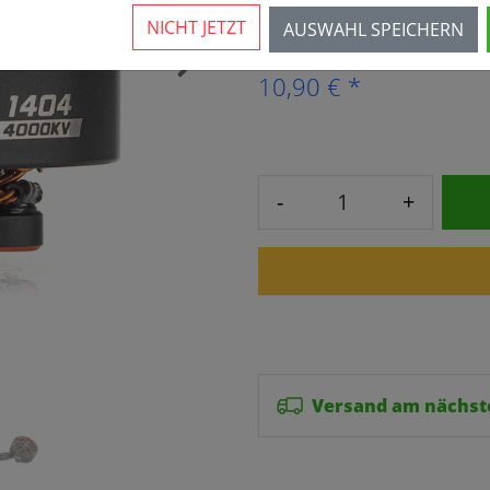
8 Stück verfügbar
NICHT JETZT
AUSWAHL SPEICHERN
›
10,90 € *
-
+
Versand am nächst