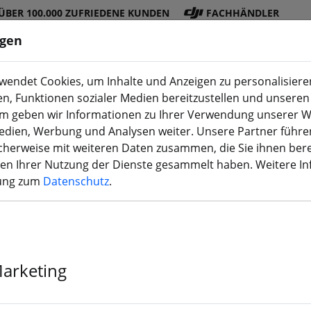
ÜBER 100.000 ZUFRIEDENE KUNDEN
FACHHÄNDLER
ngen
endet Cookies, um Inhalte und Anzeigen zu personalisieren
en, Funktionen sozialer Medien bereitzustellen und unseren 
DJI
Akku
Propelle
Zubehö
3D
m geben wir Informationen zu Ihrer Verwendung unserer W
Shop
s
r
r
Druck
Medien, Werbung und Analysen weiter. Unsere Partner führe
herweise mit weiteren Daten zusammen, die Sie ihnen bere
men Ihrer Nutzung der Dienste gesammelt haben. Weitere I
rung zum
Datenschutz
.
VCI Hobby Spa
2750KV Schwa
Marketing