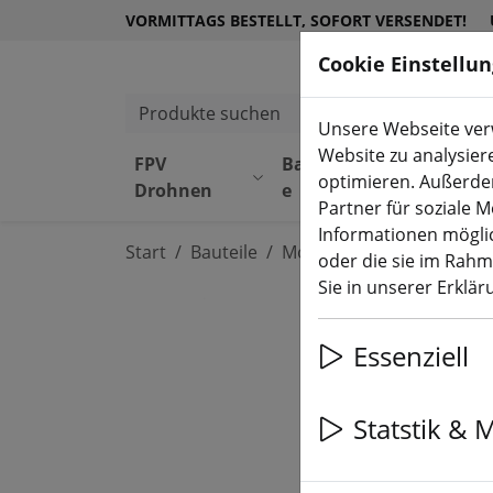
VORMITTAGS BESTELLT, SOFORT VERSENDET!
Cookie Einstellu
Produkte suchen
Unsere Webseite verw
Website zu analysier
FPV
Bauteil
Equipmen
optimieren. Außerde
Drohnen
e
t
Partner für soziale 
Informationen möglic
Start
Bauteile
Motoren
oder die sie im Rah
Sie in unserer Erklä
Essenziell
Statstik & 