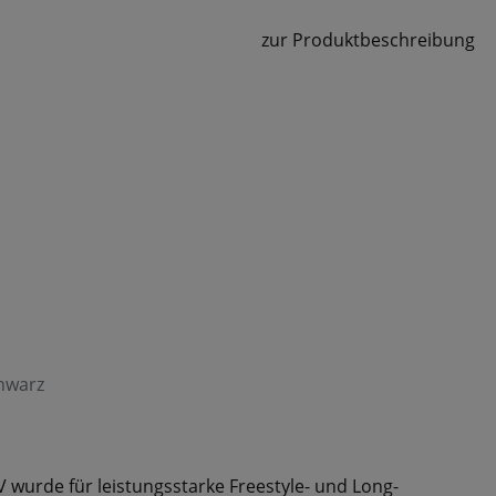
zur Produktbeschreibung
hwarz
wurde für leistungsstarke Freestyle- und Long-