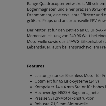
Range-Quadrocopter entwickelt. Mit seine
Bogenmagneten und einer präzisen 9S12P-Ko
Drehmoment, eine exzellente Effizienz und ei
größere Props und anspruchsvolle FPV-An
Der Motor ist für den Betrieb an 6S LiPo-Akk
Momentanleistung von 240,96 Watt bei eine
Motorwelle sowie das 24AWG-Silikonkabel so
Lebensdauer, auch bei anspruchsvollem Free
Features
Leistungsstarker Brushless-Motor für F
Optimiert für 6S LiPo-Systeme (24 V)
Kompakter 14 × 4 mm Stator für hohe
Hochwertige N52SH-Bogenmagnete
Präzise 9S12P-Motorkonstruktion
Robuste Ø1,5 mm-Motorwelle