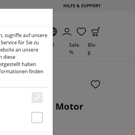
HILFE & SUPPORT
DE
, zugriffe auf unsere
Service für Sie zu
Deal
Basil
Sale
Blo
ebsite an unsere
(aktuelle Seite)
Depot
FPV
%
g
n diese
itgestellt haben
nformationen finden
rk 1404 FPV Motor
Essenziell
rz
Statstik & Marketing