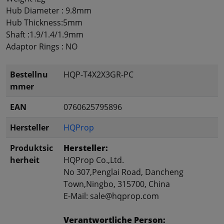
Hub Diameter : 9.8mm
Hub Thickness:5mm
Shaft :1.9/1.4/1.9mm
Adaptor Rings : NO
Bestellnu
HQP-T4X2X3GR-PC
mmer
EAN
0760625795896
Hersteller
HQProp
Produktsic
Hersteller:
herheit
HQProp Co.,Ltd.
No 307,Penglai Road, Dancheng
Town,Ningbo, 315700, China
E-Mail: sale@hqprop.com
Verantwortliche Person: