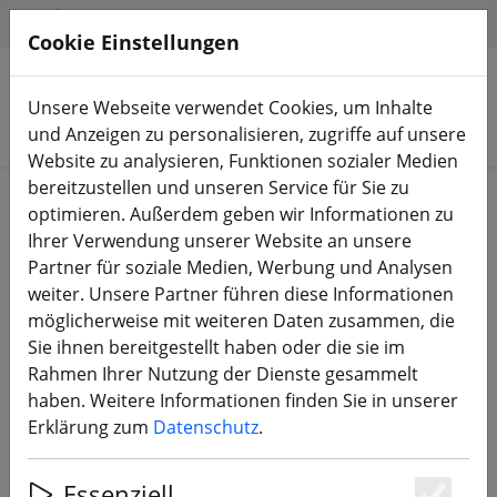
HILFE & SUPPORT
DE
Cookie Einstellungen
Unsere Webseite verwendet Cookies, um Inhalte
Produkte suchen
und Anzeigen zu personalisieren, zugriffe auf unsere
Website zu analysieren, Funktionen sozialer Medien
bereitzustellen und unseren Service für Sie zu
Start
Propeller
4 Zoll Propeller
optimieren. Außerdem geben wir Informationen zu
Ihrer Verwendung unserer Website an unsere
Partner für soziale Medien, Werbung und Analysen
weiter. Unsere Partner führen diese Informationen
möglicherweise mit weiteren Daten zusammen, die
HQ Durable Dreiblatt Propeller
Sie ihnen bereitgestellt haben oder die sie im
T4X2X3 Grau 4 Stück PC 4 Zoll
Rahmen Ihrer Nutzung der Dienste gesammelt
haben. Weitere Informationen finden Sie in unserer
Erklärung zum
Datenschutz
.
Essenziell