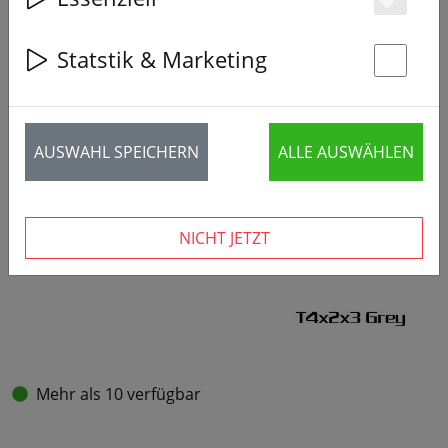
Es
Statstik & Marketing
St
AUSWAHL SPEICHERN
ALLE AUSWÄHLEN
NICHT JETZT
Mehr als 10 verfügbar