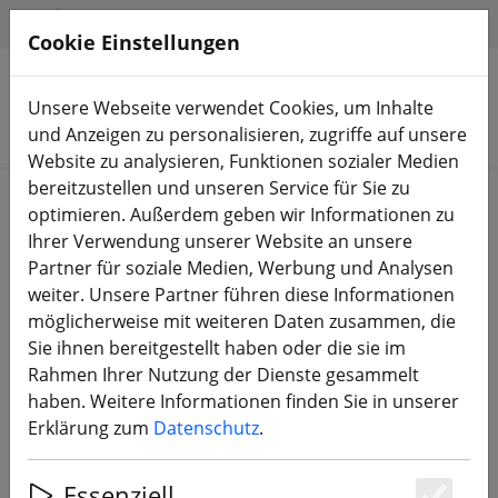
HILFE & SUPPORT
DE
Cookie Einstellungen
Unsere Webseite verwendet Cookies, um Inhalte
Produkte suchen
und Anzeigen zu personalisieren, zugriffe auf unsere
Website zu analysieren, Funktionen sozialer Medien
bereitzustellen und unseren Service für Sie zu
Start
Equipment
RC Fernsteuerung
RC-Sender
optimieren. Außerdem geben wir Informationen zu
Ihrer Verwendung unserer Website an unsere
Partner für soziale Medien, Werbung und Analysen
weiter. Unsere Partner führen diese Informationen
möglicherweise mit weiteren Daten zusammen, die
BETAFPV Lite Radio 3
Sie ihnen bereitgestellt haben oder die sie im
Funkfernsteuerung ELRS
Rahmen Ihrer Nutzung der Dienste gesammelt
haben. Weitere Informationen finden Sie in unserer
Erklärung zum
Datenschutz
.
12% SPAREN
Essenziell