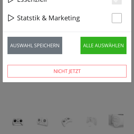
Es
Statstik & Marketing
St
‹
›
AUSWAHL SPEICHERN
ALLE AUSWÄHLEN
NICHT JETZT