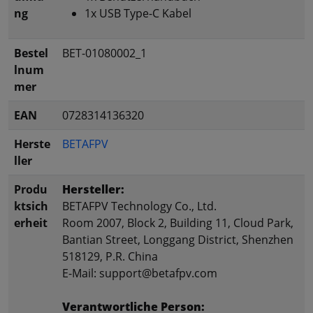
ng
1x USB Type-C Kabel
Bestel
BET-01080002_1
lnum
mer
EAN
0728314136320
Herste
BETAFPV
ller
Produ
Hersteller:
ktsich
BETAFPV Technology Co., Ltd.
erheit
Room 2007, Block 2, Building 11, Cloud Park,
Bantian Street, Longgang District, Shenzhen
518129, P.R. China
E-Mail: support@betafpv.com
Verantwortliche Person: