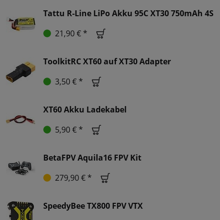
Tattu R-Line LiPo Akku 95C XT30 750mAh 4S
21,90 € *
ToolkitRC XT60 auf XT30 Adapter
3,50 € *
XT60 Akku Ladekabel
5,90 € *
BetaFPV Aquila16 FPV Kit
279,90 € *
SpeedyBee TX800 FPV VTX