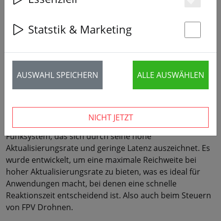
Es
Statstik & Marketing
St
AUSWAHL SPEICHERN
ALLE AUSWÄHLEN
Was ist ELRS überhaupt?
NICHT JETZT
ExpressLRS, oder kurz ELRS, ist ein Open-Source-
Funksystem, das sich durch seine hohe
Aktualisierungsrate und geringe Latenz auszeichnet. Es
wurde entwickelt, um eine maximale Reichweite bei
hoher Aktualisierungsrate zu bieten, was es ideal für
Anwendungen macht, bei denen eine schnelle
Reaktionszeit entscheidend ist. Also auch beim Steuern
von FPV Drohnen.