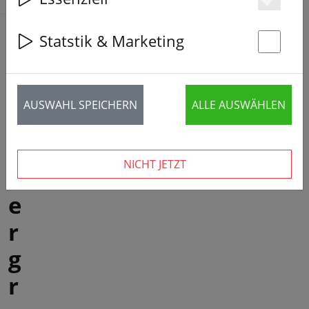
Es
Statstik & Marketing
ZU
St
RÜ
CK
ZU
AUSWAHL SPEICHERN
ALLE AUSWÄHLEN
M
BL
OG
NICHT JETZT
D
e
r
g
r