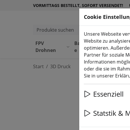
VORMITTAGS BESTELLT, SOFORT VERSENDET!
Cookie Einstellu
Produkte suchen
Unsere Webseite verw
Website zu analysier
FPV
Bauteil
Equipmen
optimieren. Außerde
Drohnen
e
t
Partner für soziale 
Informationen möglic
Start
3D Druck
oder die sie im Rah
Sie in unserer Erklä
Essenziell
Statstik & 