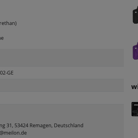
rethan)
me
-02-GE
w
1
ng 31, 53424 Remagen, Deutschland
t@meilon.de