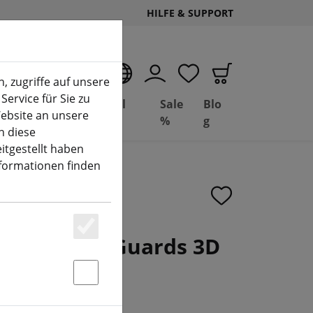
HILFE & SUPPORT
DE
, zugriffe auf unsere
Service für Sie zu
Deal
Basil
Sale
Blo
ebsite an unsere
(aktuelle Seite)
Depot
FPV
%
g
n diese
itgestellt haben
nformationen finden
ador 5 Arm Guards 3D
Essenziell
b (4 Stück)
Statstik & Marketing