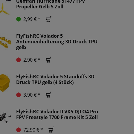
Gemfan Hurricane 51477 FPV
Propeller Gelb 5 Zoll
2,99 € *
FlyFishRC Volador 5
Antennenhalterung 3D Druck TPU
gelb
2,90 € *
FlyFishRC Volador 5 Standoffs 3D
Druck TPU gelb (4 Stück)
3,90 € *
FlyFishRC Volador II VX5 DJI O4 Pro
FPV Freestyle T700 Frame Kit 5 Zoll
72,90 € *