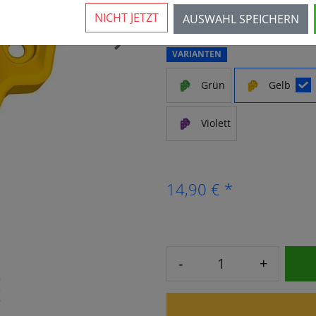
10 Stück verfügbar
NICHT JETZT
AUSWAHL SPEICHERN
›
VARIANTEN
Grün
Gelb
Violett
14,90 € *
-
+