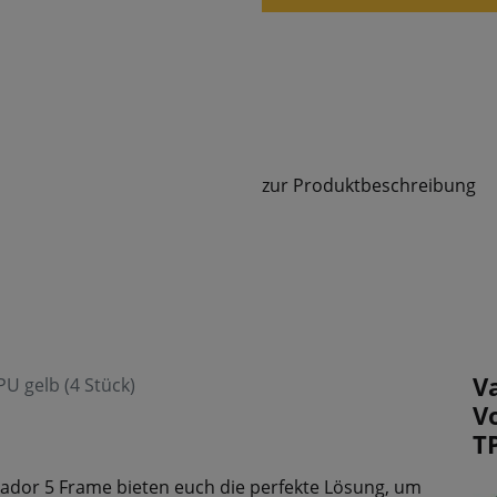
zur Produktbeschreibung
V
U gelb (4 Stück)
V
T
lador 5 Frame bieten euch die perfekte Lösung, um