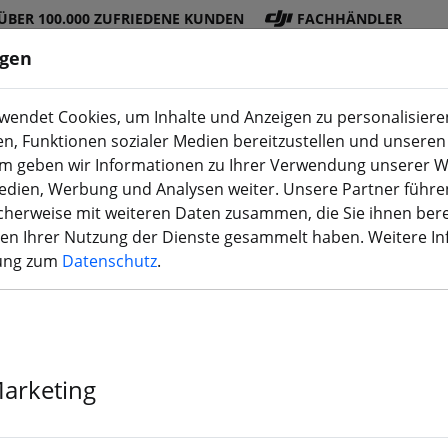
ÜBER 100.000 ZUFRIEDENE KUNDEN
FACHHÄNDLER
ngen
endet Cookies, um Inhalte und Anzeigen zu personalisieren
en, Funktionen sozialer Medien bereitzustellen und unseren 
DJI
Akku
Propelle
Zubehö
3D
m geben wir Informationen zu Ihrer Verwendung unserer W
Shop
s
r
r
Druck
Medien, Werbung und Analysen weiter. Unsere Partner führe
herweise mit weiteren Daten zusammen, die Sie ihnen bere
men Ihrer Nutzung der Dienste gesammelt haben. Weitere I
rung zum
Datenschutz
.
FlyFishRC Vol
Druck TPU gel
Marketing