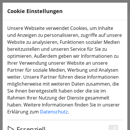
HILFE & SUPPORT
DE
Cookie Einstellungen
Unsere Webseite verwendet Cookies, um Inhalte
Produkte suchen
und Anzeigen zu personalisieren, zugriffe auf unsere
Website zu analysieren, Funktionen sozialer Medien
bereitzustellen und unseren Service für Sie zu
Start
3D Druck
optimieren. Außerdem geben wir Informationen zu
Ihrer Verwendung unserer Website an unsere
Partner für soziale Medien, Werbung und Analysen
weiter. Unsere Partner führen diese Informationen
möglicherweise mit weiteren Daten zusammen, die
FlyFishRC Volador 5 Arm Guards 3D
Sie ihnen bereitgestellt haben oder die sie im
Druck TPU schwarz (4 Stück)
Rahmen Ihrer Nutzung der Dienste gesammelt
haben. Weitere Informationen finden Sie in unserer
Erklärung zum
Datenschutz
.
Essenziell