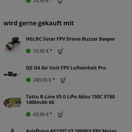
14,90 € *
wird gerne gekauft mit
HGLRC Soter FPV Drone Buzzer Beeper
10,90 € *
DJI O4 Air Unit FPV Lufteinheit Pro
249,00 € *
Tattu R-Line V5.0 LiPo Akku 150C XT60
1400mAh 6S
43,90 € *
Axisflying AE2207 V2 1860KV FPV Motor