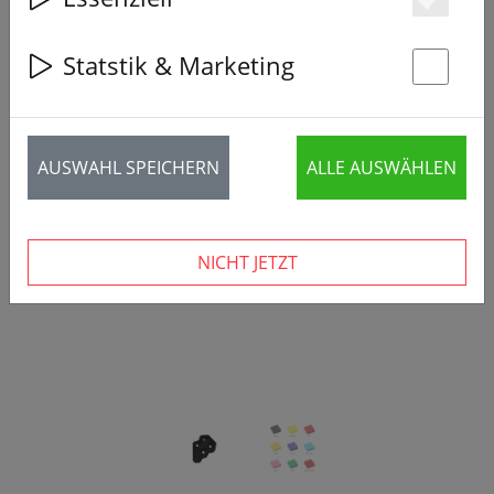
Es
Statstik & Marketing
St
‹
›
AUSWAHL SPEICHERN
ALLE AUSWÄHLEN
NICHT JETZT