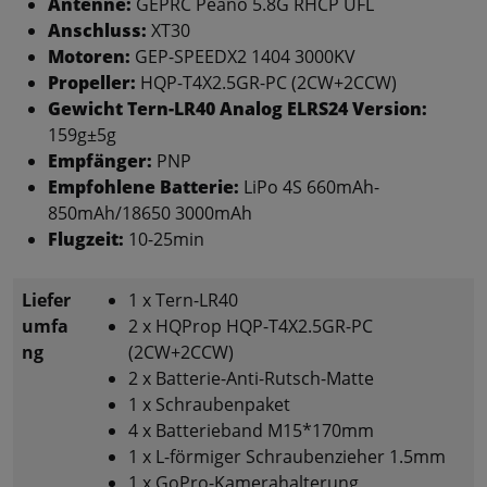
Antenne:
GEPRC Peano 5.8G RHCP UFL
Anschluss:
XT30
Motoren:
GEP-SPEEDX2 1404 3000KV
Propeller:
HQP-T4X2.5GR-PC (2CW+2CCW)
Gewicht Tern-LR40 Analog ELRS24 Version:
159g±5g
Empfänger:
PNP
Empfohlene Batterie:
LiPo 4S 660mAh-
850mAh/18650 3000mAh
Flugzeit:
10-25min
Liefer
1 x Tern-LR40
umfa
2 x HQProp HQP-T4X2.5GR-PC
ng
(2CW+2CCW)
2 x Batterie-Anti-Rutsch-Matte
1 x Schraubenpaket
4 x Batterieband M15*170mm
1 x L-förmiger Schraubenzieher 1.5mm
1 x GoPro-Kamerahalterung