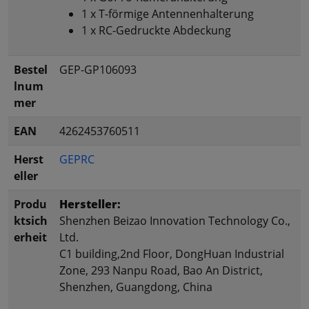
1 x T-förmige Antennenhalterung
1 x RC-Gedruckte Abdeckung
Bestel
GEP-GP106093
lnum
mer
EAN
4262453760511
Herst
GEPRC
eller
Produ
Hersteller:
ktsich
Shenzhen Beizao Innovation Technology Co.,
erheit
Ltd.
C1 building,2nd Floor, DongHuan Industrial
Zone, 293 Nanpu Road, Bao An District,
Shenzhen, Guangdong, China