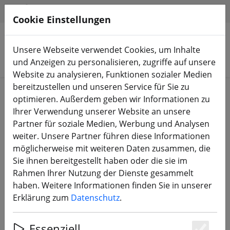
HILFE & SUPPORT
DE
Cookie Einstellungen
Unsere Webseite verwendet Cookies, um Inhalte
Produkte suchen
und Anzeigen zu personalisieren, zugriffe auf unsere
Website zu analysieren, Funktionen sozialer Medien
bereitzustellen und unseren Service für Sie zu
Start
FPV Drohnen
RTF, BNF & PNP
optimieren. Außerdem geben wir Informationen zu
Ihrer Verwendung unserer Website an unsere
Partner für soziale Medien, Werbung und Analysen
weiter. Unsere Partner führen diese Informationen
möglicherweise mit weiteren Daten zusammen, die
GEPRC Tern-LR40 Analog Long
Sie ihnen bereitgestellt haben oder die sie im
Range Drone FPV PNP
Rahmen Ihrer Nutzung der Dienste gesammelt
haben. Weitere Informationen finden Sie in unserer
Erklärung zum
Datenschutz
.
Essenziell