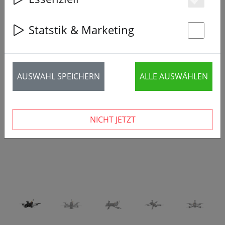
Es
Statstik & Marketing
St
‹
›
AUSWAHL SPEICHERN
ALLE AUSWÄHLEN
NICHT JETZT