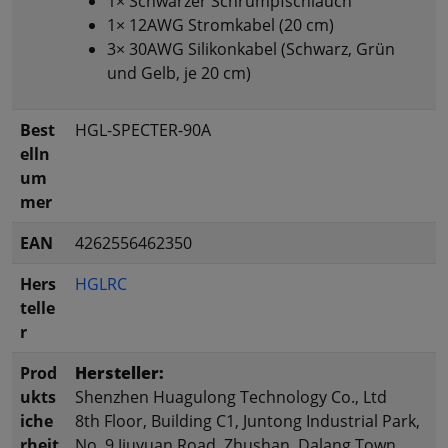
1× Schwarzer Schrumpfschlauch
1× 12AWG Stromkabel (20 cm)
3× 30AWG Silikonkabel (Schwarz, Grün
und Gelb, je 20 cm)
Best
HGL-SPECTER-90A
elln
um
mer
EAN
4262556462350
Hers
HGLRC
telle
r
Prod
Hersteller:
ukts
Shenzhen Huagulong Technology Co., Ltd
iche
8th Floor, Building C1, Juntong Industrial Park,
rheit
No. 9 Jiuyuan Road, Zhushan, Dalang Town,