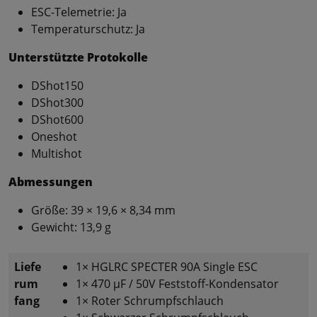
ESC-Telemetrie: Ja
Temperaturschutz: Ja
Unterstützte Protokolle
DShot150
DShot300
DShot600
Oneshot
Multishot
Abmessungen
Größe: 39 × 19,6 × 8,34 mm
Gewicht: 13,9 g
Liefe
1× HGLRC SPECTER 90A Single ESC
rum
1× 470 µF / 50V Feststoff-Kondensator
fang
1× Roter Schrumpfschlauch