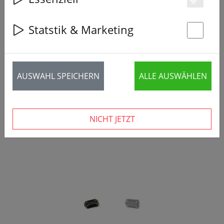
Es
Statstik & Marketing
St
‹
›
AUSWAHL SPEICHERN
ALLE AUSWÄHLEN
NICHT JETZT