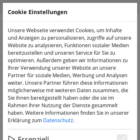
HILFE & SUPPORT
DE
Cookie Einstellungen
Unsere Webseite verwendet Cookies, um Inhalte
Produkte suchen
und Anzeigen zu personalisieren, zugriffe auf unsere
Website zu analysieren, Funktionen sozialer Medien
bereitzustellen und unseren Service für Sie zu
Start
Bauteile
FC, ESC, AIO & Stacks
optimieren. Außerdem geben wir Informationen zu
Ihrer Verwendung unserer Website an unsere
Partner für soziale Medien, Werbung und Analysen
weiter. Unsere Partner führen diese Informationen
möglicherweise mit weiteren Daten zusammen, die
HGLRC SPECTER 90A Single ESC High
Sie ihnen bereitgestellt haben oder die sie im
Performance Professional ESC
Rahmen Ihrer Nutzung der Dienste gesammelt
haben. Weitere Informationen finden Sie in unserer
Erklärung zum
Datenschutz
.
Essenziell