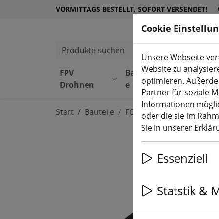
VORMITTAGS BESTELLT, SOFORT VERSENDET!
Cookie Einstellu
Produkte suchen
Unsere Webseite verw
Website zu analysier
FPV
Bauteil
Equipmen
optimieren. Außerde
Drohnen
e
t
Partner für soziale 
Informationen möglic
Start
Bauteile
FC, ESC, AIO & Stacks
oder die sie im Rah
Sie in unserer Erklä
Essenziell
Statstik & 