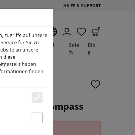
HILFE & SUPPORT
DE
, zugriffe auf unsere
Service für Sie zu
Deal
Basil
Sale
Blo
ebsite an unsere
(aktuelle Seite)
Depot
FPV
%
g
n diese
itgestellt haben
nformationen finden
H GPS mit Kompass
Essenziell
Statstik & Marketing
erhältlich.