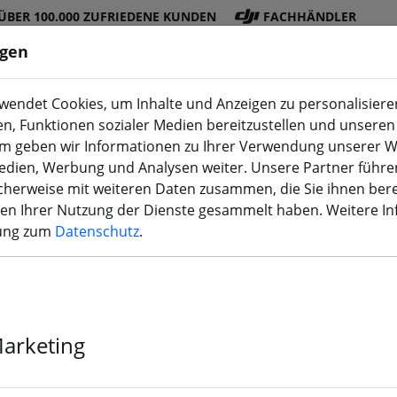
ÜBER 100.000 ZUFRIEDENE KUNDEN
FACHHÄNDLER
ngen
endet Cookies, um Inhalte und Anzeigen zu personalisieren
en, Funktionen sozialer Medien bereitzustellen und unseren 
DJI
Akku
Propelle
Zubehö
3D
m geben wir Informationen zu Ihrer Verwendung unserer W
Shop
s
r
r
Druck
Medien, Werbung und Analysen weiter. Unsere Partner führe
herweise mit weiteren Daten zusammen, die Sie ihnen bere
men Ihrer Nutzung der Dienste gesammelt haben. Weitere I
rung zum
Datenschutz
.
Holybro Lea6
Marketing
Der Artikel ist nicht mehr 