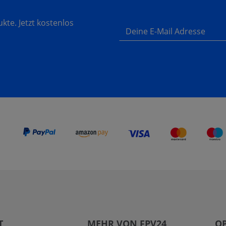
te. Jetzt kostenlos
Deine E-Mail Adresse
T
MEHR VON FPV24
O