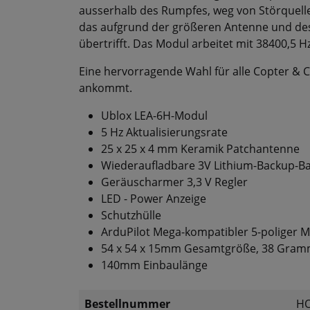
ausserhalb des Rumpfes, weg von Störquellen
das aufgrund der größeren Antenne und de
übertrifft. Das Modul arbeitet mit 38400,5 Hz
Eine hervorragende Wahl für alle Copter & 
ankommt.
Ublox LEA-6H-Modul
5 Hz Aktualisierungsrate
25 x 25 x 4 mm Keramik Patchantenne
Wiederaufladbare 3V Lithium-Backup-Ba
Geräuscharmer 3,3 V Regler
LED - Power Anzeige
Schutzhülle
ArduPilot Mega-kompatibler 5-poliger M
54 x 54 x 15mm Gesamtgröße, 38 Gramm
140mm Einbaulänge
Bestellnummer
HO