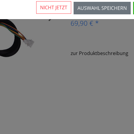
NICHT JETZT
AUSWAHL SPEICHERN
›
69,90 € *
zur Produktbeschreibung