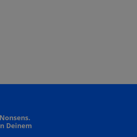
 Nonsens.
In Deinem