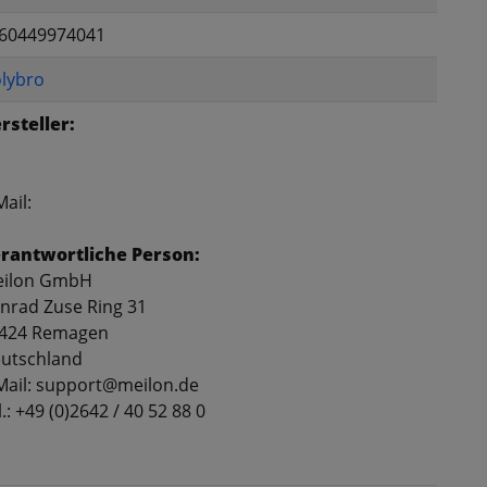
60449974041
lybro
rsteller:
Mail:
rantwortliche Person:
ilon GmbH
nrad Zuse Ring 31
424 Remagen
utschland
Mail: support@meilon.de
l.: +49 (0)2642 / 40 52 88 0