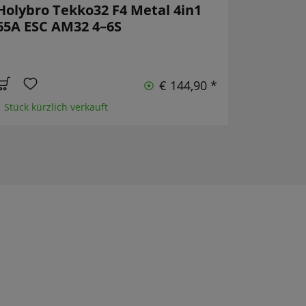
Holybro Tekko32 F4 Metal 4in1
65A ESC AM32 4–6S
€ 144,90 *
1 Stück kürzlich verkauft