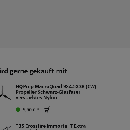
ird gerne gekauft mit
HQProp MacroQuad 9X4.5X3R (CW)
Propeller Schwarz-Glasfaser
verstärktes Nylon
5,90 € *
TBS Crossfire Immortal T Extra