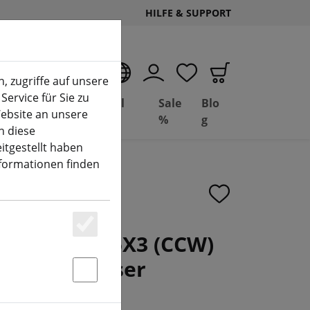
HILFE & SUPPORT
DE
, zugriffe auf unsere
Service für Sie zu
Deal
Basil
Sale
Blo
ebsite an unsere
(aktuelle Seite)
Depot
FPV
%
g
n diese
itgestellt haben
nformationen finden
Quad 9X4.5X3 (CCW)
Essenziell
warz-Glasfaser
Statstik & Marketing
ylon