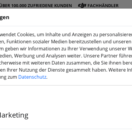
ÜBER 100.000 ZUFRIEDENE KUNDEN
FACHHÄNDLER
ngen
endet Cookies, um Inhalte und Anzeigen zu personalisieren
en, Funktionen sozialer Medien bereitzustellen und unseren 
DJI
Akku
Propelle
Zubehö
3D
m geben wir Informationen zu Ihrer Verwendung unserer W
Shop
s
r
r
Druck
Medien, Werbung und Analysen weiter. Unsere Partner führe
herweise mit weiteren Daten zusammen, die Sie ihnen bere
men Ihrer Nutzung der Dienste gesammelt haben. Weitere I
rung zum
Datenschutz
.
HQProp Macro
Propeller Sch
Marketing
verstärktes N