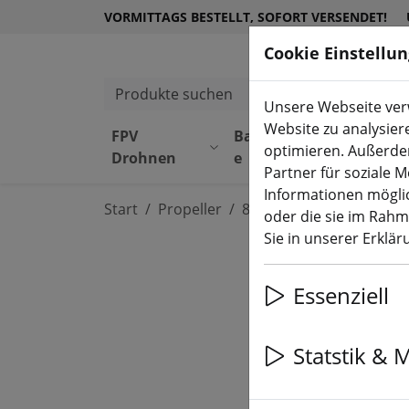
VORMITTAGS BESTELLT, SOFORT VERSENDET!
Cookie Einstellu
Produkte suchen
Unsere Webseite verw
Website zu analysier
FPV
Bauteil
Equipmen
optimieren. Außerde
Drohnen
e
t
Partner für soziale 
Informationen möglic
Start
Propeller
8 bis 18 Zoll Propeller
oder die sie im Rah
Sie in unserer Erklä
Essenziell
Statstik & 