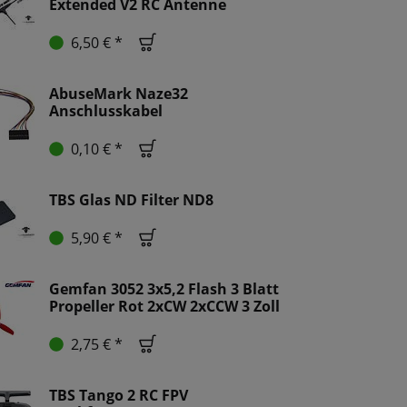
Extended V2 RC Antenne
6,50 € *
AbuseMark Naze32
Anschlusskabel
0,10 € *
TBS Glas ND Filter ND8
5,90 € *
Gemfan 3052 3x5,2 Flash 3 Blatt
Propeller Rot 2xCW 2xCCW 3 Zoll
2,75 € *
TBS Tango 2 RC FPV