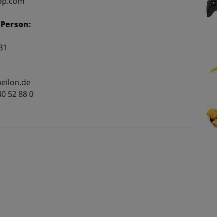
rop.com
 Person:
31
eilon.de
40 52 88 0