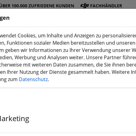
ÜBER 100.000 ZUFRIEDENE KUNDEN
FACHHÄNDLER
ngen
endet Cookies, um Inhalte und Anzeigen zu personalisieren
en, Funktionen sozialer Medien bereitzustellen und unseren 
DJI
Akku
Propelle
Zubehö
3D
m geben wir Informationen zu Ihrer Verwendung unserer W
Shop
s
r
r
Druck
Medien, Werbung und Analysen weiter. Unsere Partner führe
herweise mit weiteren Daten zusammen, die Sie ihnen bere
men Ihrer Nutzung der Dienste gesammelt haben. Weitere I
rung zum
Datenschutz
.
iFlight Defend
Frame
Marketing