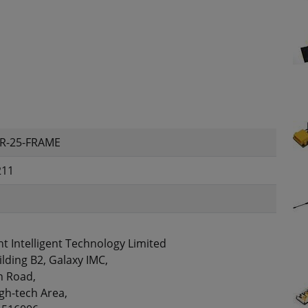
R-25-FRAME
211
ht Intelligent Technology Limited
ilding B2, Galaxy IMC,
n Road,
gh-tech Area,