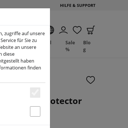
HILFE & SUPPORT
DE
, zugriffe auf unsere
Service für Sie zu
Deal
Basil
Sale
Blo
ebsite an unsere
(aktuelle Seite)
Depot
FPV
%
g
n diese
itgestellt haben
nformationen finden
er 25 FPV Protector
Essenziell
Statstik & Marketing