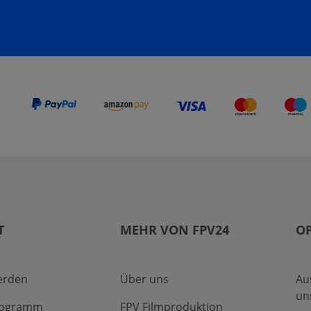
T
MEHR VON FPV24
O
erden
Über uns
Au
un
Programm
FPV Filmproduktion