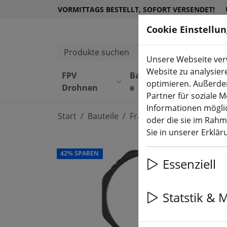
VORMITTAGS BESTELLT, SOFORT VERSENDET!
Cookie Einstellu
Produkte suchen
Unsere Webseite verw
Website zu analysier
FPV
Bauteil
Equipmen
optimieren. Außerde
Drohnen
e
t
Partner für soziale 
Informationen möglic
Start
Bauteile
Frames
oder die sie im Rah
Sie in unserer Erklä
42% SPAREN
Essenziell
Statstik & 