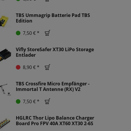
TBS Ummagrip Batterie Pad TBS
Edition
7,50 € *
Vifly StoreSafer XT30 LiPo Storage
Entlader
8,90 € *
TBS Crossfire Micro Empfänger -
Immortal T Antenne (RX) V2
7,50 € *
HGLRC Thor Lipo Balance Charger
Board Pro FPV 40A XT60 XT30 2-6S