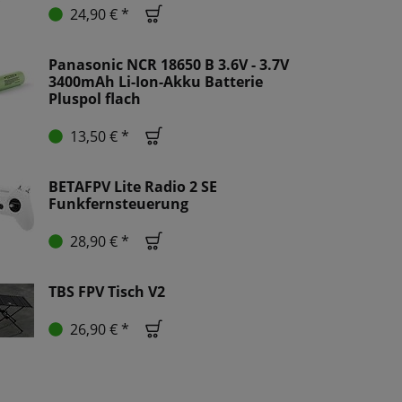
24,90 € *
Panasonic NCR 18650 B 3.6V - 3.7V
3400mAh Li-Ion-Akku Batterie
Pluspol flach
13,50 € *
BETAFPV Lite Radio 2 SE
Funkfernsteuerung
28,90 € *
TBS FPV Tisch V2
26,90 € *