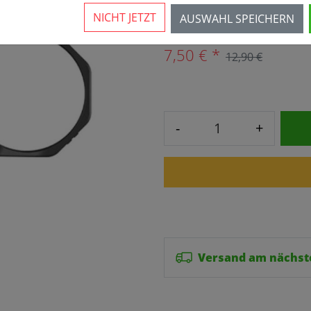
3 Stück verfügbar
NICHT JETZT
AUSWAHL SPEICHERN
7,50 € *
12,90 €
-
+
Versand am nächst