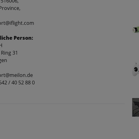
 516006,
rovince,
ort@iflight.com
liche Person:
H
 Ring 31
gen
port@meilon.de
2642 / 40 52 88 0