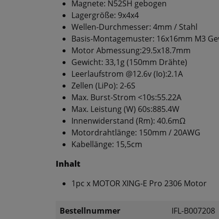
Magnete: N52SH gebogen
Lagergröße: 9x4x4
Wellen-Durchmesser: 4mm / Stahl
Basis-Montagemuster: 16x16mm M3 Ge
Motor Abmessung:29.5x18.7mm
Gewicht: 33,1g (150mm Drähte)
Leerlaufstrom @12.6v (Io):2.1A
Zellen (LiPo): 2-6S
Max. Burst-Strom <10s:55.22A
Max. Leistung (W) 60s:885.4W
Innenwiderstand (Rm): 40.6mΩ
Motordrahtlänge: 150mm / 20AWG
Kabellänge: 15,5cm
Inhalt
1pc x MOTOR XING-E Pro 2306 Motor
Bestellnummer
IFL-B007208