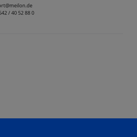
port@meilon.de
2642 / 40 52 88 0