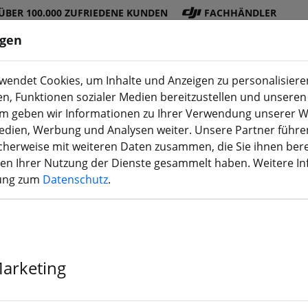
ÜBER 100.000 ZUFRIEDENE KUNDEN
FACHHÄNDLER
ngen
endet Cookies, um Inhalte und Anzeigen zu personalisieren
en, Funktionen sozialer Medien bereitzustellen und unseren 
DJI
Akku
Propelle
Zubehö
3D
m geben wir Informationen zu Ihrer Verwendung unserer W
Shop
s
r
r
Druck
Medien, Werbung und Analysen weiter. Unsere Partner führe
herweise mit weiteren Daten zusammen, die Sie ihnen bere
men Ihrer Nutzung der Dienste gesammelt haben. Weitere I
rung zum
Datenschutz
.
iFlight XING-E
KV FPV Motor
Marketing