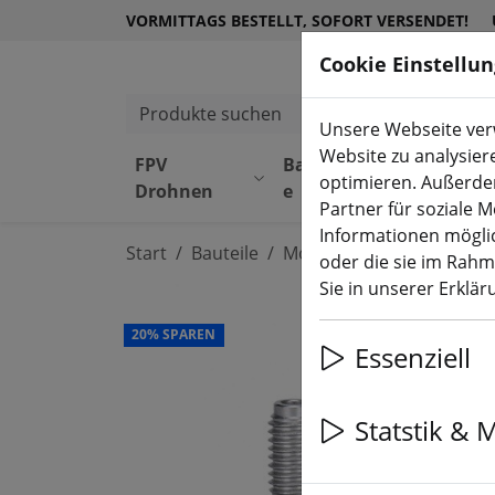
VORMITTAGS BESTELLT, SOFORT VERSENDET!
Cookie Einstellu
Produkte suchen
Unsere Webseite verw
Website zu analysier
FPV
Bauteil
Equipmen
optimieren. Außerde
Drohnen
e
t
Partner für soziale 
Informationen möglic
Start
Bauteile
Motoren
oder die sie im Rah
Sie in unserer Erklä
20% SPAREN
Essenziell
Statstik & 