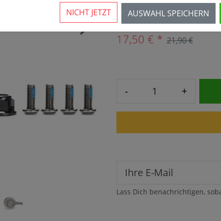
Vorraussichtlich ab 24.08.
NICHT JETZT
AUSWAHL SPEICHERN
›
17,50 € *
21,90 €
-
+
Lass Dich benachrichtigen, sob