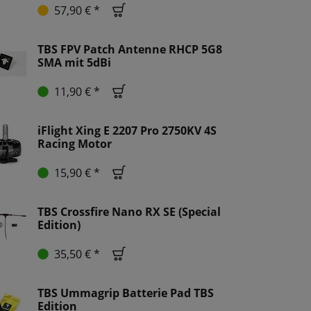
57,90 € *
TBS FPV Patch Antenne RHCP 5G8
SMA mit 5dBi
11,90 € *
iFlight Xing E 2207 Pro 2750KV 4S
Racing Motor
15,90 € *
TBS Crossfire Nano RX SE (Special
Edition)
35,50 € *
TBS Ummagrip Batterie Pad TBS
Edition