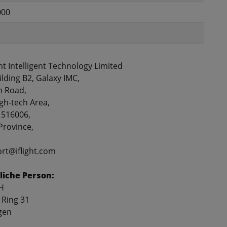
000
ht Intelligent Technology Limited
ilding B2, Galaxy IMC,
n Road,
gh-tech Area,
 516006,
rovince,
ort@iflight.com
liche Person:
H
 Ring 31
gen