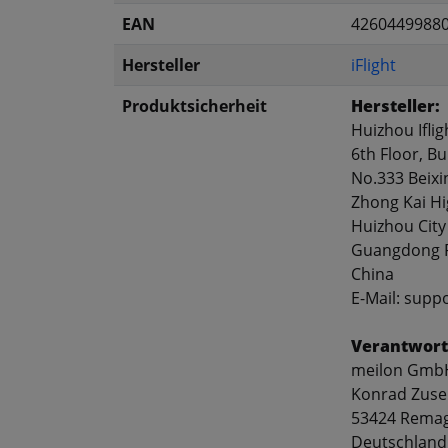
EAN
4260449988
Hersteller
iFlight
Produktsicherheit
Hersteller:
Huizhou Iflig
6th Floor, Bu
No.333 Beixi
Zhong Kai Hi
Huizhou City
Guangdong P
China
E-Mail: supp
Verantwort
meilon Gmb
Konrad Zuse
53424 Rema
Deutschland