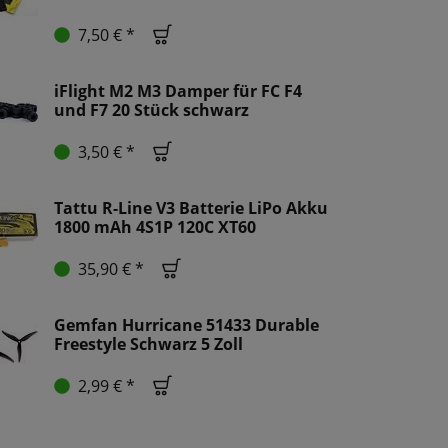
7,50 € *
iFlight M2 M3 Damper für FC F4
und F7 20 Stück schwarz
3,50 € *
Tattu R-Line V3 Batterie LiPo Akku
1800 mAh 4S1P 120C XT60
35,90 € *
Gemfan Hurricane 51433 Durable
Freestyle Schwarz 5 Zoll
2,99 € *