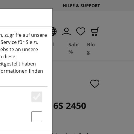
HILFE & SUPPORT
DE
, zugriffe auf unsere
Service für Sie zu
Deal
Basil
Sale
Blo
ebsite an unsere
(aktuelle Seite)
Depot
FPV
%
g
n diese
itgestellt haben
nformationen finden
 Pro 2306 4S 6S 2450
Essenziell
Statstik & Marketing