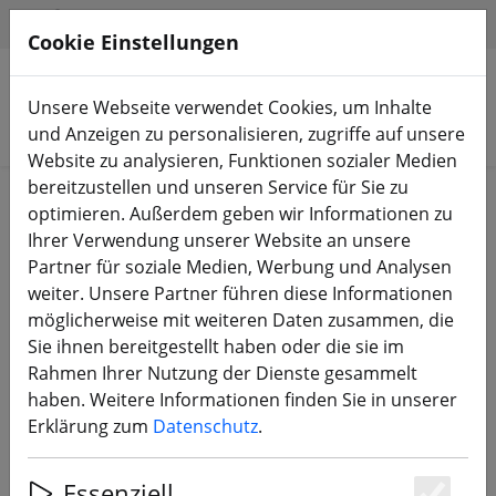
HILFE & SUPPORT
DE
Cookie Einstellungen
Unsere Webseite verwendet Cookies, um Inhalte
Produkte suchen
und Anzeigen zu personalisieren, zugriffe auf unsere
Website zu analysieren, Funktionen sozialer Medien
bereitzustellen und unseren Service für Sie zu
Start
Bauteile
FPV Antennen
optimieren. Außerdem geben wir Informationen zu
Ihrer Verwendung unserer Website an unsere
Partner für soziale Medien, Werbung und Analysen
weiter. Unsere Partner führen diese Informationen
möglicherweise mit weiteren Daten zusammen, die
Menace Thrasher Antenne SMA
Sie ihnen bereitgestellt haben oder die sie im
5.8ghz LHCP
Rahmen Ihrer Nutzung der Dienste gesammelt
haben. Weitere Informationen finden Sie in unserer
Erklärung zum
Datenschutz
.
7% SPAREN
Essenziell