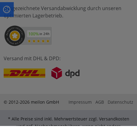
Ausgezeichnete Versandabwicklung durch unseren
optimierten Lagerbetrieb.
Versand mit DHL & DPD:
© 2012-2026 meilon GmbH
Impressum
AGB
Datenschutz
* Alle Preise sind inkl. Mehrwertsteuer zzgl. Versandkosten
und ggf. Nachnahmegebühren, wenn nicht anders
beschrieben. ** Gilt für Bestellungen innerhalb Deutschlands