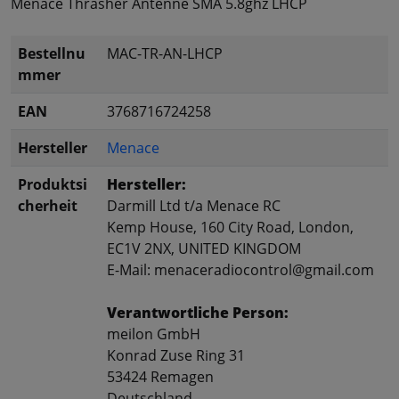
Menace Thrasher Antenne SMA 5.8ghz LHCP
Bestellnu
MAC-TR-AN-LHCP
mmer
EAN
3768716724258
Hersteller
Menace
Produktsi
Hersteller:
cherheit
Darmill Ltd t/a Menace RC
Kemp House, 160 City Road, London,
EC1V 2NX, UNITED KINGDOM
E-Mail: menaceradiocontrol@gmail.com
Verantwortliche Person:
meilon GmbH
Konrad Zuse Ring 31
53424 Remagen
Deutschland