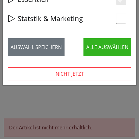
Es
Statstik & Marketing
St
AUSWAHL SPEICHERN
ALLE AUSWÄHLEN
NICHT JETZT
Der Artikel ist nicht mehr erhältlich.