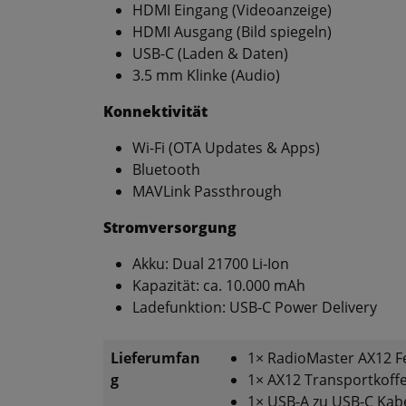
HDMI Eingang (Videoanzeige)
HDMI Ausgang (Bild spiegeln)
USB-C (Laden & Daten)
3.5 mm Klinke (Audio)
Konnektivität
Wi-Fi (OTA Updates & Apps)
Bluetooth
MAVLink Passthrough
Stromversorgung
Akku: Dual 21700 Li-Ion
Kapazität: ca. 10.000 mAh
Ladefunktion: USB-C Power Delivery
Lieferumfan
1× RadioMaster AX12 F
g
1× AX12 Transportkoff
1× USB-A zu USB-C Kab