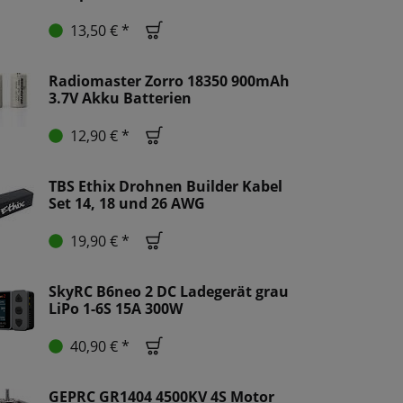
13,50 € *
Radiomaster Zorro 18350 900mAh
3.7V Akku Batterien
12,90 € *
TBS Ethix Drohnen Builder Kabel
Set 14, 18 und 26 AWG
19,90 € *
SkyRC B6neo 2 DC Ladegerät grau
LiPo 1-6S 15A 300W
40,90 € *
GEPRC GR1404 4500KV 4S Motor