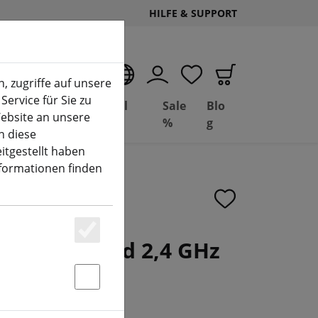
HILFE & SUPPORT
DE
, zugriffe auf unsere
Service für Sie zu
Deal
Basil
Sale
Blo
ebsite an unsere
(aktuelle Seite)
Depot
FPV
%
g
n diese
itgestellt haben
nformationen finden
AX12 Android 2,4 GHz
Essenziell
nsteuerung
Statstik & Marketing