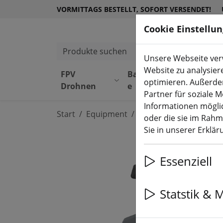
VORMITTAGS BESTELLT, SOFORT VERSENDET!
Cookie Einstellu
Produkte suchen
Unsere Webseite verw
Website zu analysier
FPV
Bauteil
Equipmen
optimieren. Außerde
Drohnen
e
t
Partner für soziale 
Informationen möglic
Start
Equipment
RC Fernsteuerung
R
oder die sie im Rah
Sie in unserer Erklä
Essenziell
Statstik & 