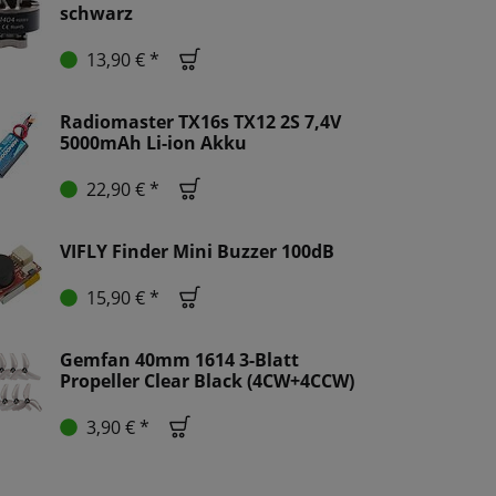
schwarz
13,90 € *
Radiomaster TX16s TX12 2S 7,4V
5000mAh Li-ion Akku
22,90 € *
VIFLY Finder Mini Buzzer 100dB
15,90 € *
Gemfan 40mm 1614 3-Blatt
Propeller Clear Black (4CW+4CCW)
3,90 € *