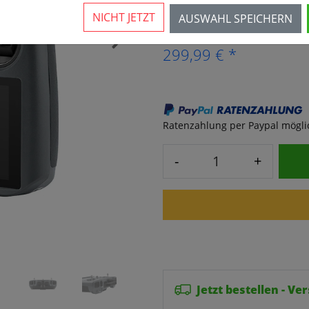
7 Stück verfügbar
NICHT JETZT
AUSWAHL SPEICHERN
›
299,99 € *
Ratenzahlung per Paypal möglich
-
+
Jetzt bestellen - V