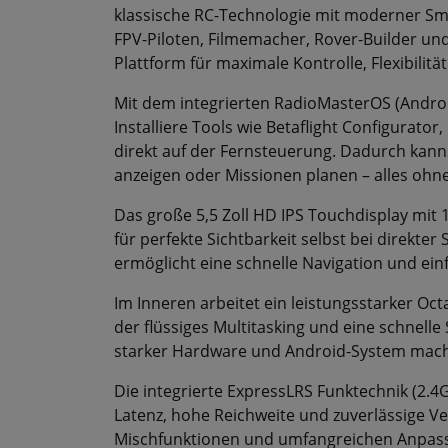
klassische RC-Technologie mit moderner Smar
FPV-Piloten, Filmemacher, Rover-Builder und 
Plattform für maximale Kontrolle, Flexibilitä
Mit dem integrierten RadioMasterOS (Android
Installiere Tools wie Betaflight Configurat
direkt auf der Fernsteuerung. Dadurch kann
anzeigen oder Missionen planen – alles ohne
Das große 5,5 Zoll HD IPS Touchdisplay mit 1
für perfekte Sichtbarkeit selbst bei direkte
ermöglicht eine schnelle Navigation und ein
Im Inneren arbeitet ein leistungsstarker Oc
der flüssiges Multitasking und eine schnell
starker Hardware und Android-System macht 
Die integrierte ExpressLRS Funktechnik (2.
Latenz, hohe Reichweite und zuverlässige Ver
Mischfunktionen und umfangreichen Anpassun