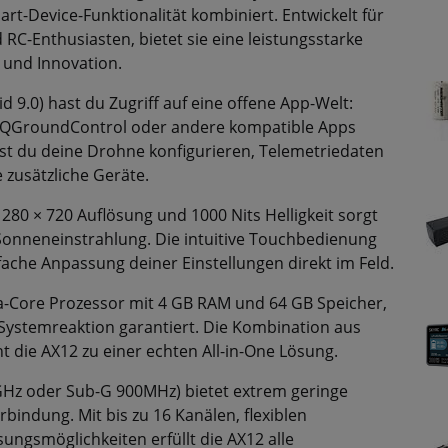
t-Device-Funktionalität kombiniert. Entwickelt für
RC-Enthusiasten, bietet sie eine leistungsstarke
t und Innovation.
 9.0) hast du Zugriff auf eine offene App-Welt:
or, QGroundControl oder andere kompatible Apps
st du deine Drohne konfigurieren, Telemetriedaten
 zusätzliche Geräte.
280 × 720 Auflösung und 1000 Nits Helligkeit sorgt
r Sonneneinstrahlung. Die intuitive Touchbedienung
fache Anpassung deiner Einstellungen direkt im Feld.
ta-Core Prozessor mit 4 GB RAM und 64 GB Speicher,
e Systemreaktion garantiert. Die Kombination aus
die AX12 zu einer echten All-in-One Lösung.
4GHz oder Sub-G 900MHz) bietet extrem geringe
bindung. Mit bis zu 16 Kanälen, flexiblen
gsmöglichkeiten erfüllt die AX12 alle