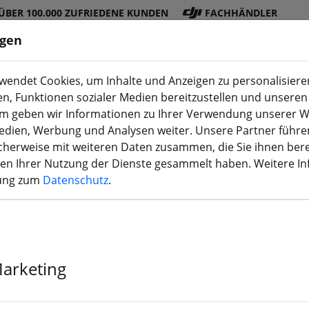
ÜBER 100.000 ZUFRIEDENE KUNDEN
FACHHÄNDLER
ngen
endet Cookies, um Inhalte und Anzeigen zu personalisieren
en, Funktionen sozialer Medien bereitzustellen und unseren 
DJI
Akku
Propelle
Zubehö
3D
m geben wir Informationen zu Ihrer Verwendung unserer W
Shop
s
r
r
Druck
Medien, Werbung und Analysen weiter. Unsere Partner führe
herweise mit weiteren Daten zusammen, die Sie ihnen bere
C-Sender
men Ihrer Nutzung der Dienste gesammelt haben. Weitere I
rung zum
Datenschutz
.
RadioMaster 
ELRS FPV Fer
Marketing