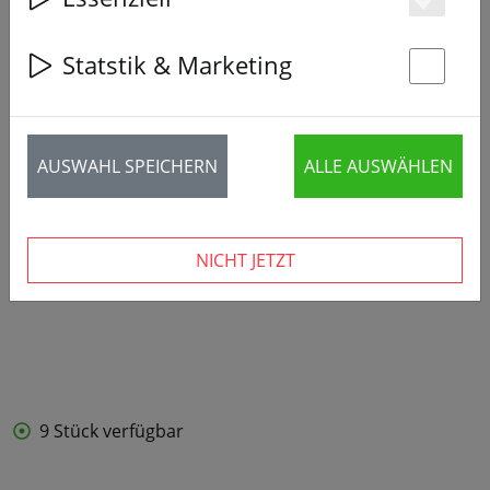
Es
Statstik & Marketing
St
AUSWAHL SPEICHERN
ALLE AUSWÄHLEN
NICHT JETZT
9 Stück verfügbar