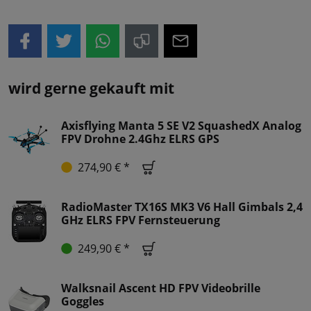
wird gerne gekauft mit
Axisflying Manta 5 SE V2 SquashedX Analog
FPV Drohne 2.4Ghz ELRS GPS
274,90 € *
RadioMaster TX16S MK3 V6 Hall Gimbals 2,4
GHz ELRS FPV Fernsteuerung
249,90 € *
Walksnail Ascent HD FPV Videobrille
Goggles