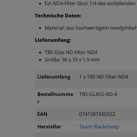
Ein ND4-Filter lässt 1/4 des einfallenden
Technische Daten:
Material: aus hochwertigem neodymbe
Lieferumfang:
TBS Glas ND Filter ND4
Größe: 36 x 33 x 1.9 mm
Lieferumfang
1 x TBS ND Filter ND4
Bestellnumme
TBS-GLASS-ND-4
r
EAN
0741587430322
Hersteller
Team Blacksheep