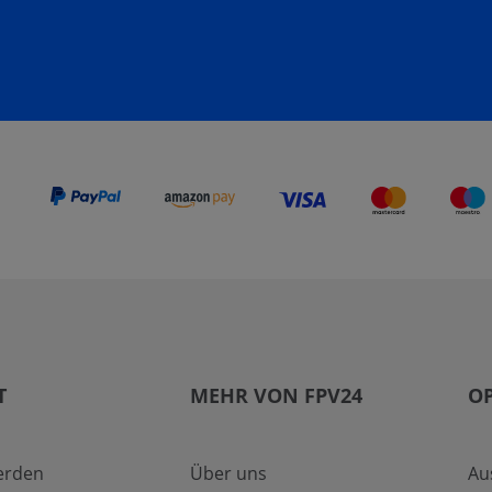
T
MEHR VON FPV24
O
erden
Über uns
Au