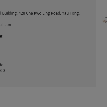
l Building, 428 Cha Kwo Ling Road, Yau Tong,
ail.com
n:
de
8 0