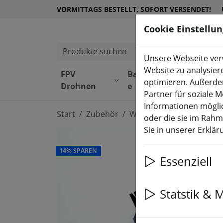
VORMITTAGS BESTELLT, SOFORT VERSENDET!
Cookie Einstellu
Produkte suchen
Unsere Webseite verw
Website zu analysier
FPV
Bauteil
Equipmen
optimieren. Außerde
Drohnen
e
t
Partner für soziale 
Informationen möglic
Start
Zubehör
Werkzeug
oder die sie im Rah
Sie in unserer Erklä
14% SPAREN
Essenziell
Statstik & 