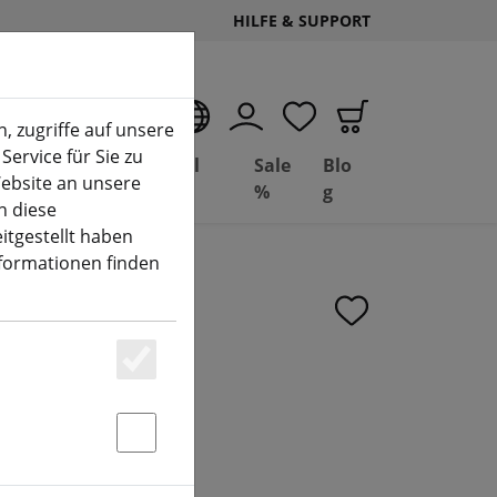
HILFE & SUPPORT
DE
, zugriffe auf unsere
Service für Sie zu
Deal
Basil
Sale
Blo
ebsite an unsere
(aktuelle Seite)
Depot
FPV
%
g
n diese
itgestellt haben
nformationen finden
ilter ND4
Essenziell
Statstik & Marketing