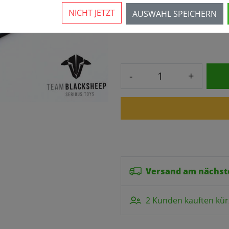
NICHT JETZT
AUSWAHL SPEICHERN
5,90 € *
6,90 €
-
+
Versand am nächst
2 Kunden kauften kür