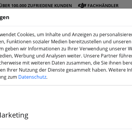
ÜBER 100.000 ZUFRIEDENE KUNDEN
FACHHÄNDLER
ngen
endet Cookies, um Inhalte und Anzeigen zu personalisieren
en, Funktionen sozialer Medien bereitzustellen und unseren 
DJI
Akku
Propelle
Zubehö
3D
m geben wir Informationen zu Ihrer Verwendung unserer W
Shop
s
r
r
Druck
Medien, Werbung und Analysen weiter. Unsere Partner führe
herweise mit weiteren Daten zusammen, die Sie ihnen bere
men Ihrer Nutzung der Dienste gesammelt haben. Weitere I
rung zum
Datenschutz
.
TBS Glas ND F
Marketing
Mehr als 10 verfügbar