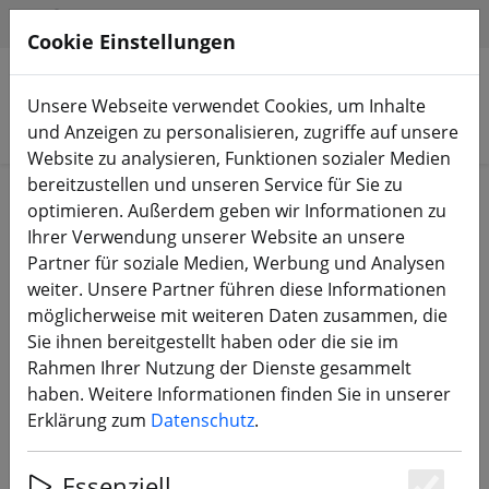
HILFE & SUPPORT
DE
Cookie Einstellungen
Unsere Webseite verwendet Cookies, um Inhalte
Produkte suchen
und Anzeigen zu personalisieren, zugriffe auf unsere
Website zu analysieren, Funktionen sozialer Medien
bereitzustellen und unseren Service für Sie zu
Start
Zubehör
Taschen & Rucksäcke
optimieren. Außerdem geben wir Informationen zu
Ihrer Verwendung unserer Website an unsere
Partner für soziale Medien, Werbung und Analysen
weiter. Unsere Partner führen diese Informationen
möglicherweise mit weiteren Daten zusammen, die
Torvol FPV Pitstop Rucksack
Sie ihnen bereitgestellt haben oder die sie im
Backpack Compact schwarz
Rahmen Ihrer Nutzung der Dienste gesammelt
haben. Weitere Informationen finden Sie in unserer
Erklärung zum
Datenschutz
.
Essenziell