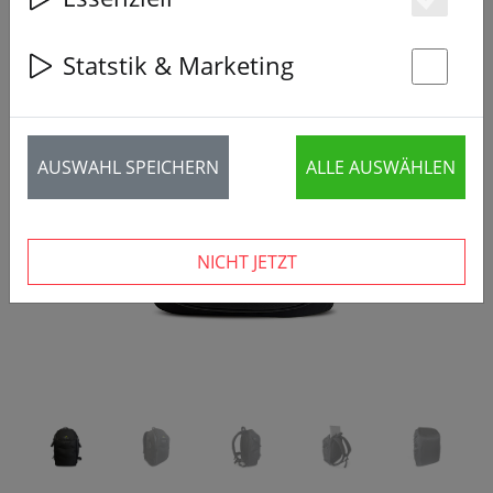
Es
Statstik & Marketing
St
‹
›
AUSWAHL SPEICHERN
ALLE AUSWÄHLEN
NICHT JETZT