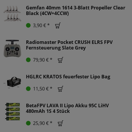
Gemfan 40mm 1614 3-Blatt Propeller Clear
Black (4CW+4CCW)
3,90 € *
Radiomaster Pocket CRUSH ELRS FPV
Fernsteuerung Slate Grey
79,90 € *
HGLRC KRATOS feuerfester Lipo Bag
11,50 € *
BetaFPV LAVA II Lipo Akku 95C LiHV
480mAh 1S 4 Stück
25,90 € *