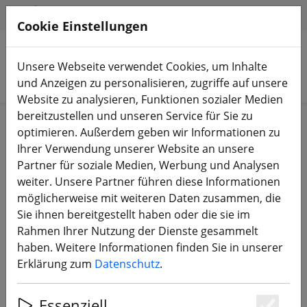
HILFE & SUPPORT
DE
Cookie Einstellungen
Unsere Webseite verwendet Cookies, um Inhalte
Produkte suchen
und Anzeigen zu personalisieren, zugriffe auf unsere
Website zu analysieren, Funktionen sozialer Medien
bereitzustellen und unseren Service für Sie zu
Start
Bauteile
FPV Antennen
optimieren. Außerdem geben wir Informationen zu
Ihrer Verwendung unserer Website an unsere
Partner für soziale Medien, Werbung und Analysen
weiter. Unsere Partner führen diese Informationen
möglicherweise mit weiteren Daten zusammen, die
TrueRC Singularity 5.8GHz FPV
Sie ihnen bereitgestellt haben oder die sie im
Antenne MMCX LHCP
Rahmen Ihrer Nutzung der Dienste gesammelt
haben. Weitere Informationen finden Sie in unserer
Erklärung zum
Datenschutz
.
Essenziell