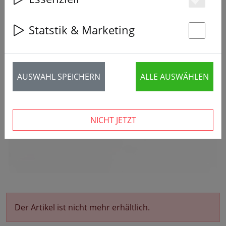
Es
Statstik & Marketing
St
AUSWAHL SPEICHERN
ALLE AUSWÄHLEN
NICHT JETZT
Der Artikel ist nicht mehr erhältlich.