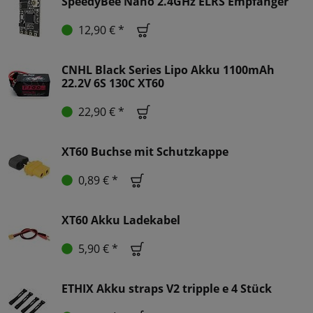
SpeedyBee Nano 2.4GHz ELRS Empfänger
12,90 € *
CNHL Black Series Lipo Akku 1100mAh
22.2V 6S 130C XT60
22,90 € *
XT60 Buchse mit Schutzkappe
0,89 € *
XT60 Akku Ladekabel
5,90 € *
ETHIX Akku straps V2 tripple e 4 Stück