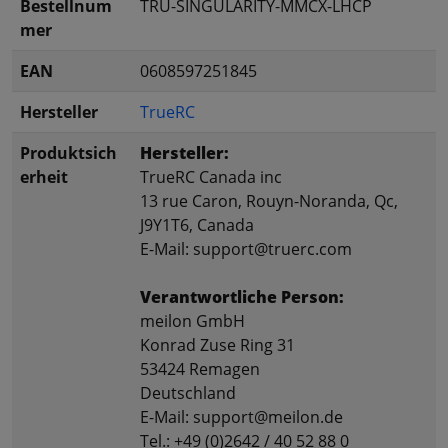
Bestellnum
TRU-SINGULARITY-MMCX-LHCP
mer
EAN
0608597251845
Hersteller
TrueRC
Produktsich
Hersteller:
erheit
TrueRC Canada inc
13 rue Caron, Rouyn-Noranda, Qc,
J9Y1T6, Canada
E-Mail: support@truerc.com
Verantwortliche Person:
meilon GmbH
Konrad Zuse Ring 31
53424 Remagen
Deutschland
E-Mail: support@meilon.de
Tel.: +49 (0)2642 / 40 52 88 0