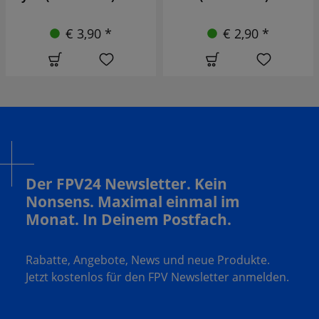
(2CW+2CCW)
€ 2,90 *
€ 2,90 *
Der FPV24 Newsletter. Kein
Nonsens. Maximal einmal im
Monat. In Deinem Postfach.
Rabatte, Angebote, News und neue Produkte.
Jetzt kostenlos für den FPV Newsletter anmelden.