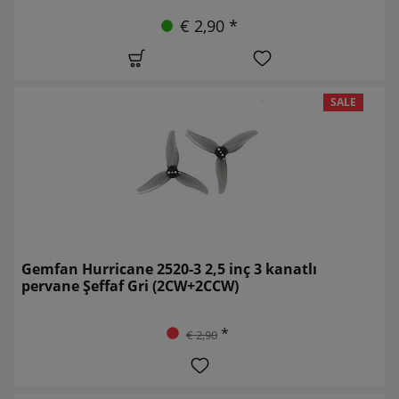
€ 2,90 *
SALE
Gemfan Hurricane 2520-3 2,5 inç 3 kanatlı
pervane Şeffaf Gri (2CW+2CCW)
*
€ 2,90