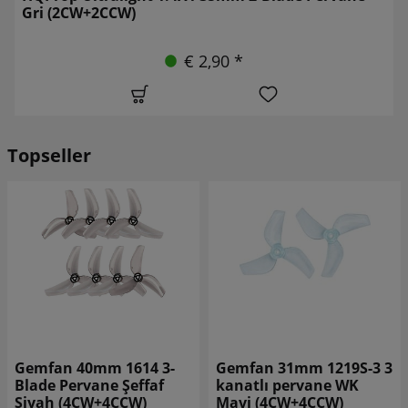
Gri (2CW+2CCW)
€ 2,90 *
Topseller
Gemfan 31mm 1219S-3 3
Gemfan Hurricane 2520-
kanatlı pervane WK
3 2,5 inç 3 kanatlı
Mavi (4CW+4CCW)
pervane Whisky