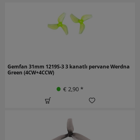
Gemfan 31mm 1219S-3 3 kanatlı pervane Werdna
Green (4CW+4CCW)
€ 2,90 *