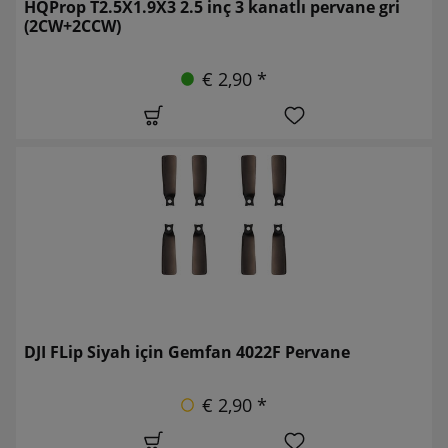
HQProp T2.5X1.9X3 2.5 inç 3 kanatlı pervane gri
(2CW+2CCW)
€ 2,90 *
DJI FLip Siyah için Gemfan 4022F Pervane
€ 2,90 *