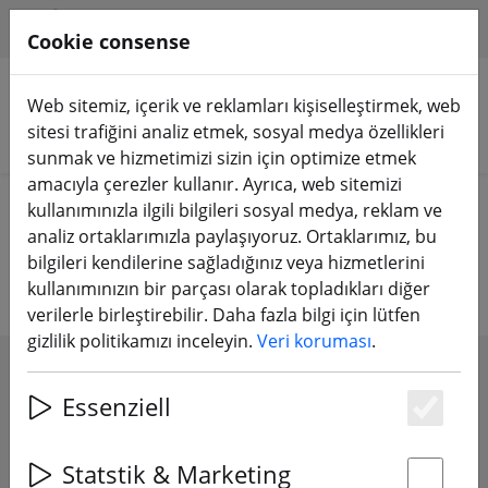
HILFE & SUPPORT
TR
Cookie consense
Web sitemiz, içerik ve reklamları kişiselleştirmek, web
sitesi trafiğini analiz etmek, sosyal medya özellikleri
Ürünleri arayın
sunmak ve hizmetimizi sizin için optimize etmek
amacıyla çerezler kullanır. Ayrıca, web sitemizi
Home
Pervane
3 inç'in altında
kullanımınızla ilgili bilgileri sosyal medya, reklam ve
analiz ortaklarımızla paylaşıyoruz. Ortaklarımız, bu
3 inç altında pervane
bilgileri kendilerine sağladığınız veya hizmetlerini
kullanımınızın bir parçası olarak topladıkları diğer
verilerle birleştirebilir. Daha fazla bilgi için lütfen
gizlilik politikamızı inceleyin.
Veri koruması
.
SHOW FILTERS
Essenziell
Es
Statstik & Marketing