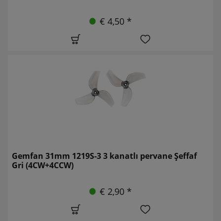
€ 4,50 *
Gemfan 31mm 1219S-3 3 kanatlı pervane Şeffaf
Gri (4CW+4CCW)
€ 2,90 *