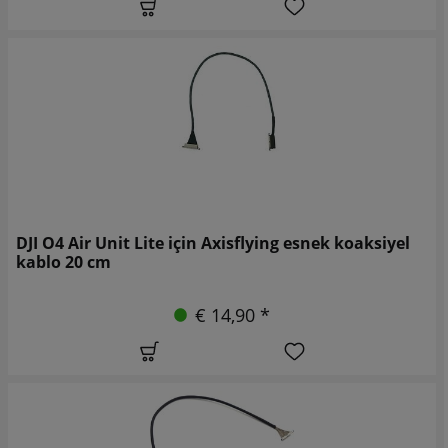
DJI O4 Air Unit Lite için Axisflying esnek koaksiyel
kablo 20 cm
€ 14,90 *