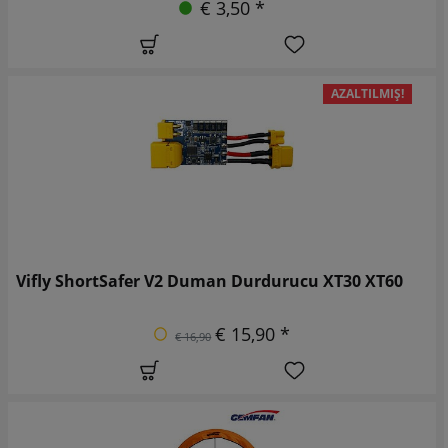
€ 3,50 *
AZALTILMIŞ!
Vifly ShortSafer V2 Duman Durdurucu XT30 XT60
€ 15,90 *
€ 16,90