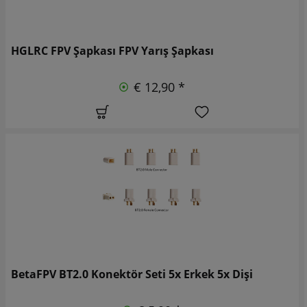
HGLRC FPV Şapkası FPV Yarış Şapkası
€ 12,90 *
BetaFPV BT2.0 Konektör Seti 5x Erkek 5x Dişi