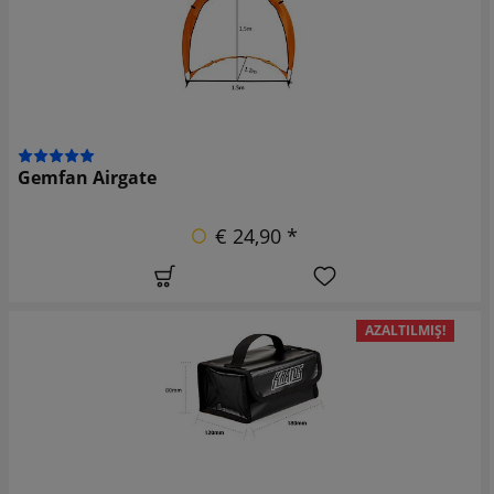
Gemfan Airgate
€ 24,90 *
AZALTILMIŞ!