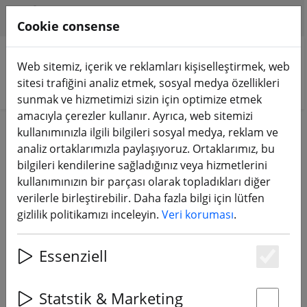
HILFE & SUPPORT
TR
Cookie consense
Web sitemiz, içerik ve reklamları kişiselleştirmek, web
sitesi trafiğini analiz etmek, sosyal medya özellikleri
Ürünleri arayın
sunmak ve hizmetimizi sizin için optimize etmek
amacıyla çerezler kullanır. Ayrıca, web sitemizi
Home
Aksesuarlar
kullanımınızla ilgili bilgileri sosyal medya, reklam ve
analiz ortaklarımızla paylaşıyoruz. Ortaklarımız, bu
Kablolar - fişler - aletler ve faydalı
bilgileri kendilerine sağladığınız veya hizmetlerini
kullanımınızın bir parçası olarak topladıkları diğer
eşyalar
verilerle birleştirebilir. Daha fazla bilgi için lütfen
gizlilik politikamızı inceleyin.
Veri koruması
.
92 Products
Essenziell
Es
Unterkategorien
Statstik & Marketing