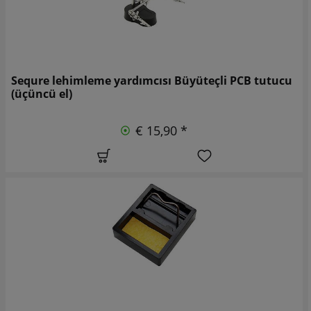
Sequre lehimleme yardımcısı Büyüteçli PCB tutucu
(üçüncü el)
€ 15,90 *