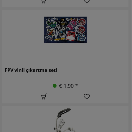
FPV vinil çıkartma seti
€ 1,90 *