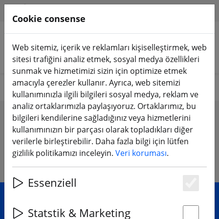
HILFE & SUPPORT
TR
Cookie consense
Web sitemiz, içerik ve reklamları kişiselleştirmek, web
Ürünleri arayın
sitesi trafiğini analiz etmek, sosyal medya özellikleri
sunmak ve hizmetimizi sizin için optimize etmek
amacıyla çerezler kullanır. Ayrıca, web sitemizi
Your favorits
kullanımınızla ilgili bilgileri sosyal medya, reklam ve
analiz ortaklarımızla paylaşıyoruz. Ortaklarımız, bu
Wishlist
bilgileri kendilerine sağladığınız veya hizmetlerini
kullanımınızın bir parçası olarak topladıkları diğer
verilerle birleştirebilir. Daha fazla bilgi için lütfen
gizlilik politikamızı inceleyin.
Veri koruması
.
No Items
Essenziell
Es
Statstik & Marketing