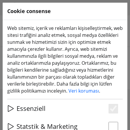
HILFE & SUPPORT
TR
Cookie consense
Web sitemiz, içerik ve reklamları kişiselleştirmek, web
sitesi trafiğini analiz etmek, sosyal medya özellikleri
Ürünleri arayın
sunmak ve hizmetimizi sizin için optimize etmek
amacıyla çerezler kullanır. Ayrıca, web sitemizi
Home
Pervane
6 inç üzeri pervane
kullanımınızla ilgili bilgileri sosyal medya, reklam ve
analiz ortaklarımızla paylaşıyoruz. Ortaklarımız, bu
6 inç üzeri pervane
bilgileri kendilerine sağladığınız veya hizmetlerini
kullanımınızın bir parçası olarak topladıkları diğer
verilerle birleştirebilir. Daha fazla bilgi için lütfen
gizlilik politikamızı inceleyin.
Veri koruması
.
SHOW FILTERS
Essenziell
Es
Statstik & Marketing