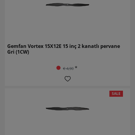
Gemfan Vortex 15X12E 15 inç 2 kanatlı pervane
Gri (1CW)
*
€ 4,90
SALE