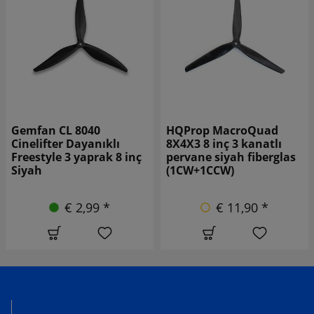
HQProp MacroQuad
Gemfan 1050W-3 10 inç
8X4X3 8 inç 3 kanatlı
3 kanatlı pervane Siyah
pervane siyah fiberglas
(1CW+1CCW)
(1CW+1CCW)
€ 7,90 *
€ 11,90 *