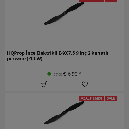
HQProp İnce Elektrikli E-9X7.5 9 inç 2 kanatlı
pervane (2CCW)
€ 6,90 *
€ 7,90
AZALTILMIŞ!
SALE