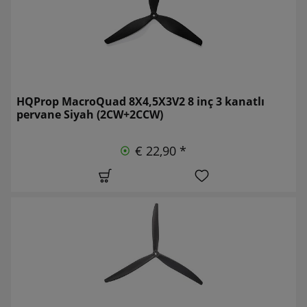
HQProp MacroQuad 8X4,5X3V2 8 inç 3 kanatlı
pervane Siyah (2CW+2CCW)
€ 22,90 *