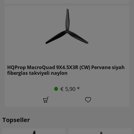
HQProp MacroQuad 9X4.5X3R (CW) Pervane siyah
fiberglas takviyeli naylon
€ 5,90 *
Topseller