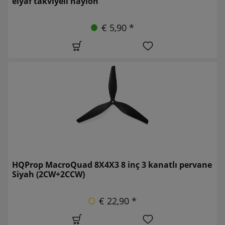
elyaf takviyeli naylon
€ 5,90 *
HQProp MacroQuad 8X4X3 8 inç 3 kanatlı pervane
Siyah (2CW+2CCW)
€ 22,90 *