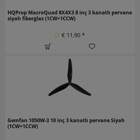
HQProp MacroQuad 8X4X3 8 inç 3 kanatlı pervane
siyah fiberglas (1CW+1CCW)
€ 11,90 *
Gemfan 1050W-3 10 inç 3 kanatlı pervane Siyah
(1CW+1CCW)