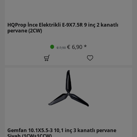
HQProp İnce Elektrikli E-9X7.5R 9 inç 2 kanatlı
pervane (2CW)
€ 6,90 *
€ 7,90
Gemfan 10.1X5.5-3 10,1 inç 3 kanatlı pervane
Siyah (1CW+1CCW)