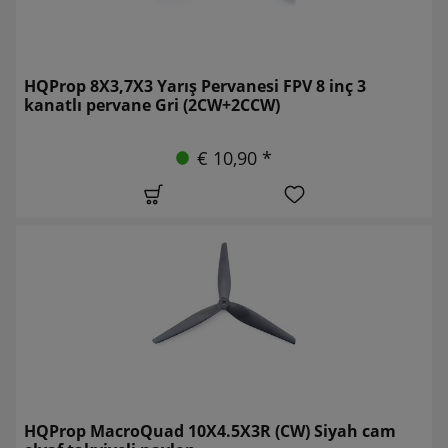
HQProp 8X3,7X3 Yarış Pervanesi FPV 8 inç 3
kanatlı pervane Gri (2CW+2CCW)
€ 10,90 *
HQProp MacroQuad 10X4.5X3R (CW) Siyah cam