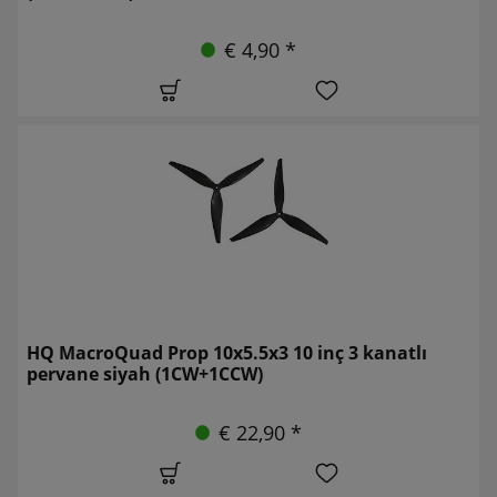
€ 4,90 *
HQ MacroQuad Prop 10x5.5x3 10 inç 3 kanatlı
pervane siyah (1CW+1CCW)
€ 22,90 *