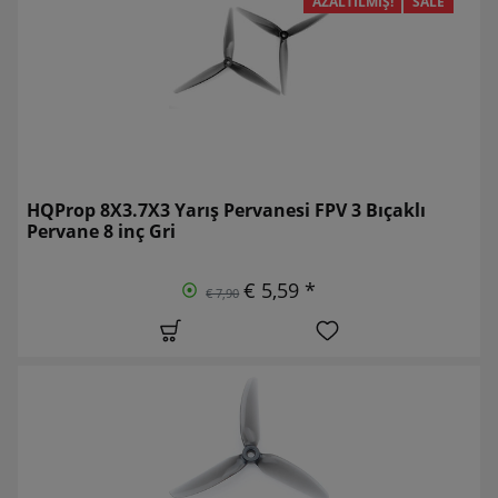
AZALTILMIŞ!
SALE
HQProp 8X3.7X3 Yarış Pervanesi FPV 3 Bıçaklı
Pervane 8 inç Gri
€ 5,59 *
€ 7,90