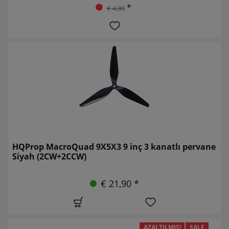
*
€ 4,90
HQProp MacroQuad 9X5X3 9 inç 3 kanatlı pervane
Siyah (2CW+2CCW)
€ 21,90 *
AZALTILMIŞ!
SALE