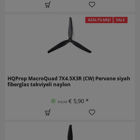
AZALTILMIŞ!
SALE
HQProp MacroQuad 7X4.5X3R (CW) Pervane siyah
fiberglas takviyeli naylon
€ 5,90 *
€ 6,90