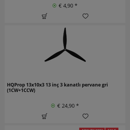
€ 4,90 *
HQProp 13x10x3 13 inç 3 kanatlı pervane gri
(1CW+1CCW)
€ 24,90 *