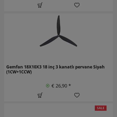
Gemfan 18X10X3 18 inç 3 kanatlı pervane Siyah
(1CW+1CCW)
€ 26,90 *
SALE