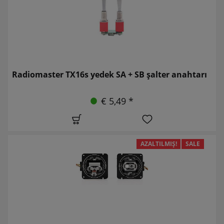
Radiomaster TX16s yedek SA + SB şalter anahtarı
€ 5,49 *
AZALTILMIŞ!
SALE