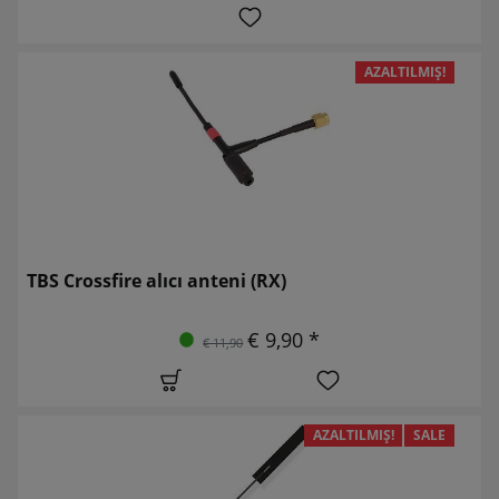
AZALTILMIŞ!
TBS Crossfire alıcı anteni (RX)
€ 9,90 *
€ 11,90
AZALTILMIŞ!
SALE