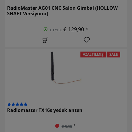
RadioMaster AG01 CNC Salon Gimbal (HOLLOW
SHAFT Versiyonu)
€ 129,90 *
€ 179,90
AZALTILMIŞ!
SALE
Radiomaster TX16s yedek anten
*
€ 5,90