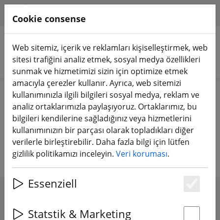
HILFE & SUPPORT
TR
Cookie consense
Web sitemiz, içerik ve reklamları kişiselleştirmek, web
sitesi trafiğini analiz etmek, sosyal medya özellikleri
Ürünleri arayın
sunmak ve hizmetimizi sizin için optimize etmek
amacıyla çerezler kullanır. Ayrıca, web sitemizi
Home
Ekipman
RC uzaktan kumanda
kullanımınızla ilgili bilgileri sosyal medya, reklam ve
RC aksesuarları
analiz ortaklarımızla paylaşıyoruz. Ortaklarımız, bu
bilgileri kendilerine sağladığınız veya hizmetlerini
RC uzaktan kumandalar için
kullanımınızın bir parçası olarak topladıkları diğer
verilerle birleştirebilir. Daha fazla bilgi için lütfen
aksesuarlar
gizlilik politikamızı inceleyin.
Veri koruması
.
Essenziell
Es
SHOW FILTERS
Statstik & Marketing