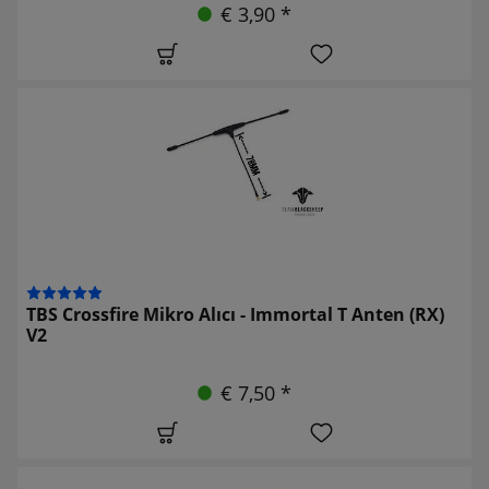
€ 3,90 *
TBS Crossfire Mikro Alıcı - Immortal T Anten (RX)
V2
€ 7,50 *