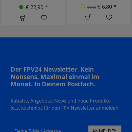
€ 6,80 *
€ 22,90 *
€ 8,90
Der FPV24 Newsletter. Kein
Nonsens. Maximal einmal im
Monat. In Deinem Postfach.
Rabatte, Angebote, News und neue Produkte.
Jetzt kostenlos für den FPV Newsletter anmelden.
Deine E-Mail Adresse
ANMELDEN