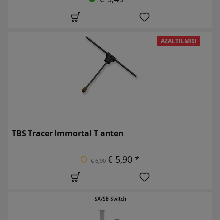
AZALTILMIŞ!
TBS Tracer Immortal T anten
€ 5,90 *
€ 6,90