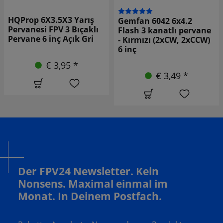
HQProp 6X3.5X3 Yarış
Gemfan 6042 6x4.2
Pervanesi FPV 3 Bıçaklı
Flash 3 kanatlı pervane
Pervane 6 inç Açık Gri
- Kırmızı (2xCW, 2xCCW)
6 inç
€ 3,95 *
€ 3,49 *
Der FPV24 Newsletter. Kein
Nonsens. Maximal einmal im
Monat. In Deinem Postfach.