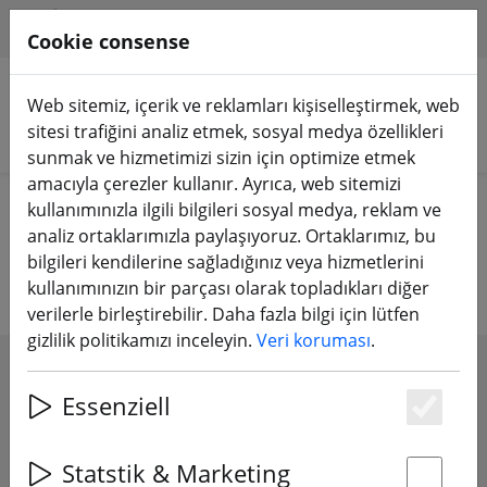
HILFE & SUPPORT
TR
Cookie consense
Web sitemiz, içerik ve reklamları kişiselleştirmek, web
sitesi trafiğini analiz etmek, sosyal medya özellikleri
Ürünleri arayın
sunmak ve hizmetimizi sizin için optimize etmek
amacıyla çerezler kullanır. Ayrıca, web sitemizi
Home
Pervane
6 inç pervane
kullanımınızla ilgili bilgileri sosyal medya, reklam ve
analiz ortaklarımızla paylaşıyoruz. Ortaklarımız, bu
6 inç pervane
bilgileri kendilerine sağladığınız veya hizmetlerini
kullanımınızın bir parçası olarak topladıkları diğer
verilerle birleştirebilir. Daha fazla bilgi için lütfen
gizlilik politikamızı inceleyin.
Veri koruması
.
SHOW FILTERS
Essenziell
Es
Statstik & Marketing