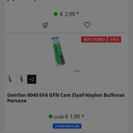
€ 2,99 *
AZALTILMIŞ!
SALE
+2
Gemfan 6040 6X4 GFN Cam Elyaf-Naylon Bullnose
Pervane
€ 1,99 *
uzak
2 VARYANTLAR