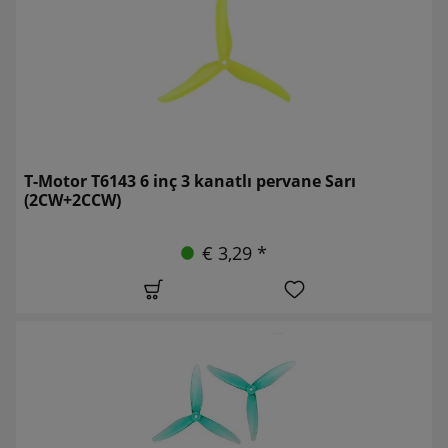
T-Motor T6143 6 inç 3 kanatlı pervane Sarı
(2CW+2CCW)
€ 3,29 *