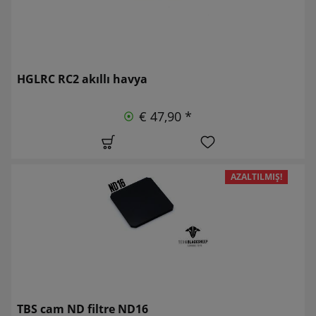
HGLRC RC2 akıllı havya
€ 47,90 *
AZALTILMIŞ!
TBS cam ND filtre ND16