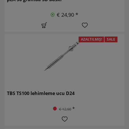
€ 24,90 *
AZALTILMIŞ!
SALE
TBS TS100 lehimleme ucu D24
*
€ 12,90