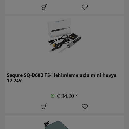
Sequre SQ-D60B TS-I lehimleme uçlu mini havya
12-24V
€ 34,90 *