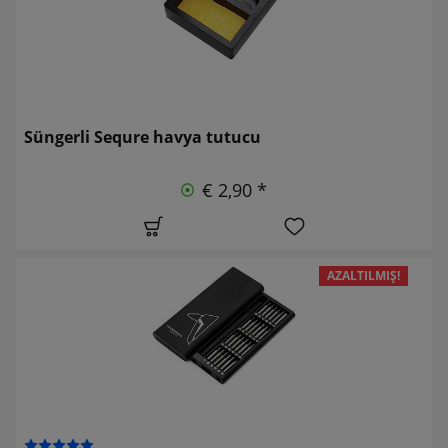
Süngerli Sequre havya tutucu
€ 2,90 *
AZALTILMIŞ!