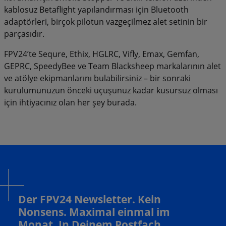
kablosuz Betaflight yapılandırması için Bluetooth
adaptörleri, birçok pilotun vazgeçilmez alet setinin bir
parçasıdır.
FPV24’te Sequre, Ethix, HGLRC, Vifly, Emax, Gemfan,
GEPRC, SpeedyBee ve Team Blacksheep markalarının alet
ve atölye ekipmanlarını bulabilirsiniz – bir sonraki
kurulumunuzun önceki uçuşunuz kadar kusursuz olması
için ihtiyacınız olan her şey burada.
Der FPV24 Newsletter. Kein
Nonsens. Maximal einmal im
Monat. In Deinem Postfach.