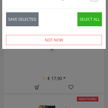
St
28 articles
SAVE SELECTED
SELECT ALL
YENI
NOT NOW
€ 17,90 *
AZALTILMIŞ!