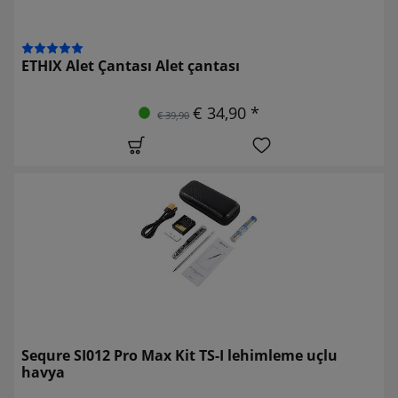
ETHIX Alet Çantası Alet çantası
€ 34,90 *
€ 39,90
Sequre SI012 Pro Max Kit TS-I lehimleme uçlu
havya