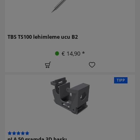
TBS TS100 lehimleme ucu B2
€ 14,90 *
TIPP
pLA 50 gramda 3D baskı