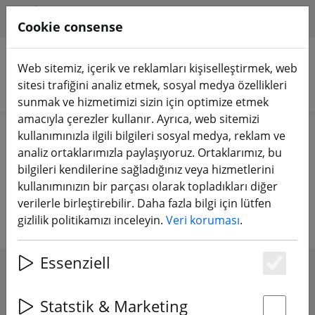
HILFE & SUPPORT
TR
Cookie consense
Web sitemiz, içerik ve reklamları kişiselleştirmek, web
sitesi trafiğini analiz etmek, sosyal medya özellikleri
Ürünleri arayın
sunmak ve hizmetimizi sizin için optimize etmek
amacıyla çerezler kullanır. Ayrıca, web sitemizi
Home
Aksesuarlar
Alet
kullanımınızla ilgili bilgileri sosyal medya, reklam ve
analiz ortaklarımızla paylaşıyoruz. Ortaklarımız, bu
Atölye için alet, yapıştırıcı ve
bilgileri kendilerine sağladığınız veya hizmetlerini
kullanımınızın bir parçası olarak topladıkları diğer
ekipman
verilerle birleştirebilir. Daha fazla bilgi için lütfen
gizlilik politikamızı inceleyin.
Veri koruması
.
Essenziell
Es
SHOW FILTERS
Statstik & Marketing