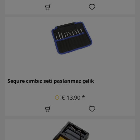
Sequre cımbız seti paslanmaz çelik
€ 13,90 *