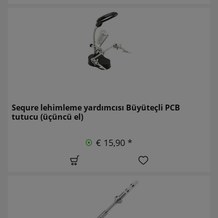
Sequre lehimleme yardımcısı Büyüteçli PCB
tutucu (üçüncü el)
€ 15,90 *