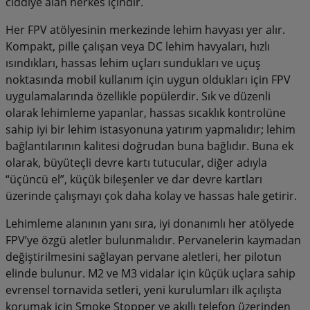
ciddiye alan herkes içindir.
Her FPV atölyesinin merkezinde lehim havyası yer alır.
Kompakt, pille çalışan veya DC lehim havyaları, hızlı
ısındıkları, hassas lehim uçları sundukları ve uçuş
noktasında mobil kullanım için uygun oldukları için FPV
uygulamalarında özellikle popülerdir. Sık ve düzenli
olarak lehimleme yapanlar, hassas sıcaklık kontrolüne
sahip iyi bir lehim istasyonuna yatırım yapmalıdır; lehim
bağlantılarının kalitesi doğrudan buna bağlıdır. Buna ek
olarak, büyüteçli devre kartı tutucular, diğer adıyla
“üçüncü el”, küçük bileşenler ve dar devre kartları
üzerinde çalışmayı çok daha kolay ve hassas hale getirir.
Lehimleme alanının yanı sıra, iyi donanımlı her atölyede
FPV’ye özgü aletler bulunmalıdır. Pervanelerin kaymadan
değiştirilmesini sağlayan pervane aletleri, her pilotun
elinde bulunur. M2 ve M3 vidalar için küçük uçlara sahip
evrensel tornavida setleri, yeni kurulumları ilk açılışta
korumak için Smoke Stopper ve akıllı telefon üzerinden