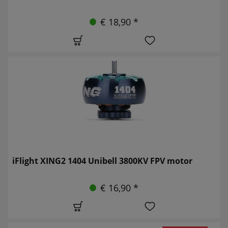
€ 18,90 *
iFlight XING2 1404 Unibell 3800KV FPV motor
€ 16,90 *