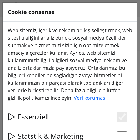
HILFE & SUPPORT
TR
Cookie consense
Web sitemiz, içerik ve reklamları kişiselleştirmek, web
sitesi trafiğini analiz etmek, sosyal medya özellikleri
Ürünleri arayın
sunmak ve hizmetimizi sizin için optimize etmek
amacıyla çerezler kullanır. Ayrıca, web sitemizi
Home
Bileşenler
Motorlar
kullanımınızla ilgili bilgileri sosyal medya, reklam ve
analiz ortaklarımızla paylaşıyoruz. Ortaklarımız, bu
FPV multikopterler ve FPV uçaklar
bilgileri kendilerine sağladığınız veya hizmetlerini
kullanımınızın bir parçası olarak topladıkları diğer
için motorlar
verilerle birleştirebilir. Daha fazla bilgi için lütfen
gizlilik politikamızı inceleyin.
Veri koruması
.
Essenziell
Es
SHOW FILTERS
Statstik & Marketing