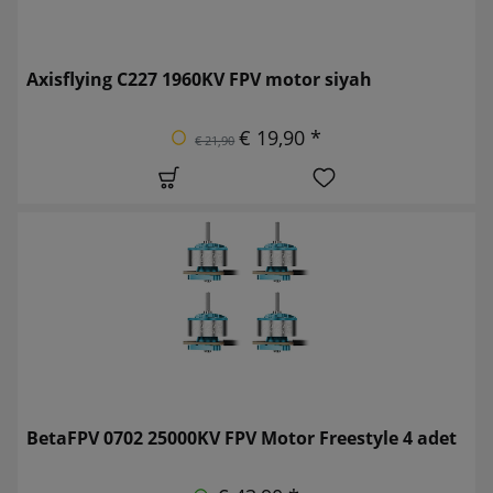
Axisflying C227 1960KV FPV motor siyah
€ 19,90 *
€ 21,90
BetaFPV 0702 25000KV FPV Motor Freestyle 4 adet