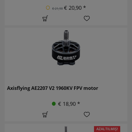
€ 20,90 *
€ 21,90
Axisflying AE2207 V2 1960KV FPV motor
€ 18,90 *
AZALTILMIŞ!