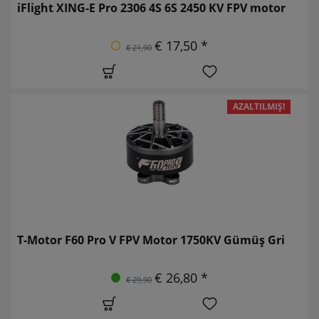
iFlight XING-E Pro 2306 4S 6S 2450 KV FPV motor
€ 17,50 *
€ 21,90
AZALTILMIŞ!
T-Motor F60 Pro V FPV Motor 1750KV Gümüş Gri
€ 26,80 *
€ 29,90