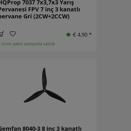
HQProp 7037 7x3,7x3 Yarış
Pervanesi FPV 7 inç 3 kanatlı
pervane Gri (2CW+2CCW)
€ 4,90 *
 Ürün yakın zamanda satıldı
Gemfan 8040-3 8 inç 3 kanatlı