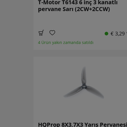
T-Motor T6143 6 inç 3 kanatlı
pervane Sarı (2CW+2CCW)
€ 3,29 
4 Ürün yakın zamanda satıldı
HQProp 8X3,7X3 Yarış Pervanes