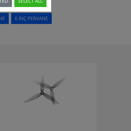
CTED
SELECT ALL
NE
6 INÇ PERVANE