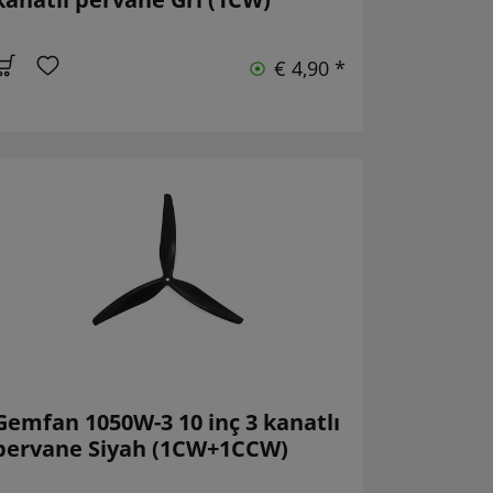
€ 4,90 *
Gemfan 1050W-3 10 inç 3 kanatlı
pervane Siyah (1CW+1CCW)