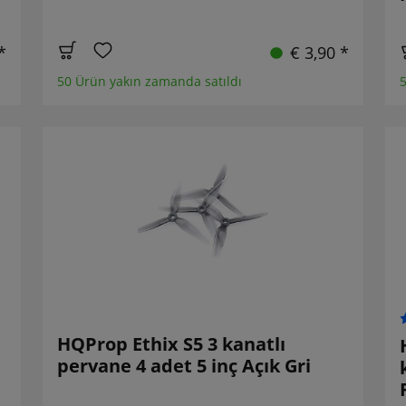
*
€ 3,90 *
50 Ürün yakın zamanda satıldı
5
HQProp Ethix S5 3 kanatlı
e
pervane 4 adet 5 inç Açık Gri