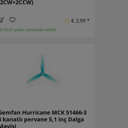
(2CW+2CCW)
€ 2,99 *
0 Ürün yakın zamanda satıldı
Gemfan Hurricane MCK 51466-3
3 kanatlı pervane 5,1 inç Dalga
Mavisi