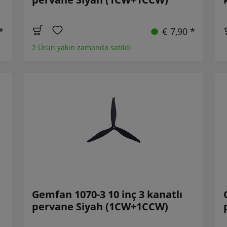
*
€ 7,90 *
2 Ürün yakın zamanda satıldı
Gemfan 1070-3 10 inç 3 kanatlı
pervane Siyah (1CW+1CCW)