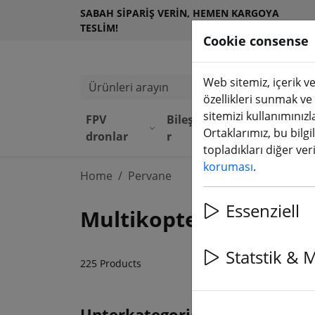
SABAH SIPARIŞ VERIN, HEMEN KARGOYA
TESLIM!
Cookie consense
Web sitemiz, içerik ve
Ürünleri arayın
özellikleri sunmak ve
sitemizi kullanımınızl
FPV
Bileşenle
Ekipma
D
Ortaklarımız, bu bilgi
dronlar
r
n
M
topladıkları diğer veril
koruması
.
Home
Pervane
Essenziell
Multikopterler, yarış 
Statstik & 
225 Products
Unterkategorien