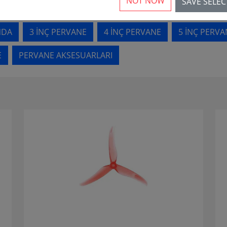
NOT NOW
SAVE SELE
NDA
3 INÇ PERVANE
4 INÇ PERVANE
5 INÇ PERVA
E
PERVANE AKSESUARLARI