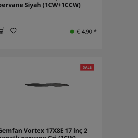
pervane Siyah (1CW+1CCW)
€ 4,90 *
SALE
Gemfan Vortex 17X8E 17 inç 2
kanatlı pervane Gri (1CW)