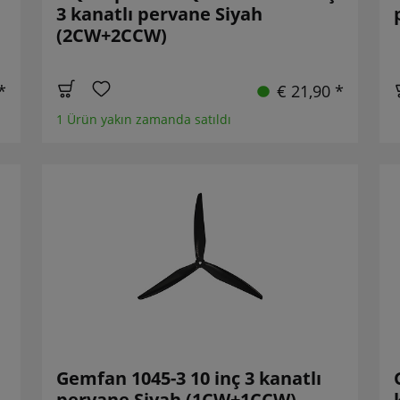
3 kanatlı pervane Siyah
(2CW+2CCW)
*
€ 21,90 *
1 Ürün yakın zamanda satıldı
Gemfan 1045-3 10 inç 3 kanatlı
pervane Siyah (1CW+1CCW)