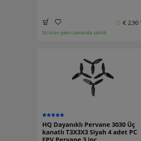
€ 2,90 
50 Ürün yakın zamanda satıldı
HQ Dayanıklı Pervane 3030 Üç
kanatlı T3X3X3 Siyah 4 adet PC
FPV Pervane 3 inç