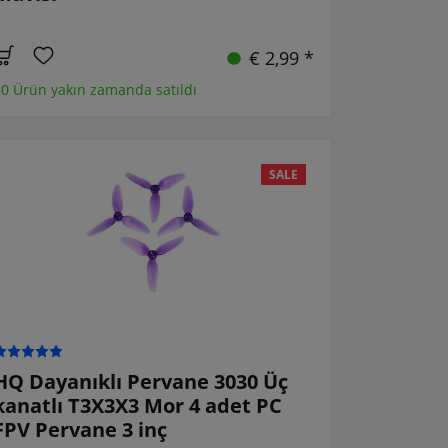
€ 2,99 *
0 Ürün yakın zamanda satıldı
SALE
HQ Dayanıklı Pervane 3030 Üç
kanatlı T3X3X3 Mor 4 adet PC
FPV Pervane 3 inç