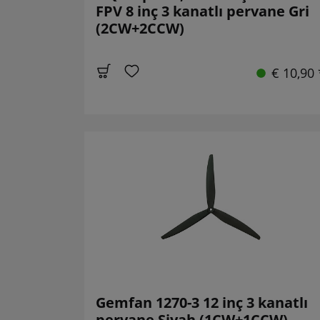
FPV 8 inç 3 kanatlı pervane Gri
(2CW+2CCW)
€ 10,90 
Gemfan 1270-3 12 inç 3 kanatlı
pervane Siyah (1CW+1CCW)