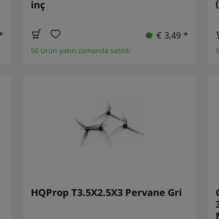
inç
*
€ 3,49 *
50 Ürün yakın zamanda satıldı
5
HQProp T3.5X2.5X3 Pervane Gri