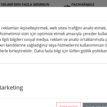
100.000'DEN FAZLA MEMNUN
FACHHÄNDLE
MÜŞTERI
R
 reklamları kişiselleştirmek, web sitesi trafiğini analiz etme
 hizmetimizi sizin için optimize etmek amacıyla çerezler kulla
a ilgili bilgileri sosyal medya, reklam ve analiz ortaklarımızla
JI
Aküle
Pervan
Aksesuarl
3D
leri kendilerine sağladığınız veya hizmetlerini kullanımınızın 
(aktuelle Seite)
ağazası
r
e
ar
baskı
erle birleştirebilir. Daha fazla bilgi için lütfen gizlilik politik
helikopterleri ve uçaklar için 
Marketing