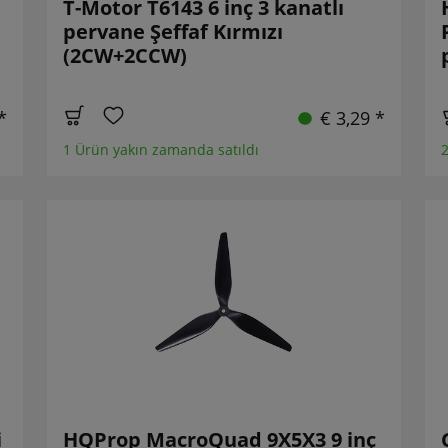
T-Motor T6143 6 inç 3 kanatlı
pervane Şeffaf Kırmızı
(2CW+2CCW)
*
€ 3,29 *
1 Ürün yakın zamanda satıldı
2
i
HQProp MacroQuad 9X5X3 9 inç