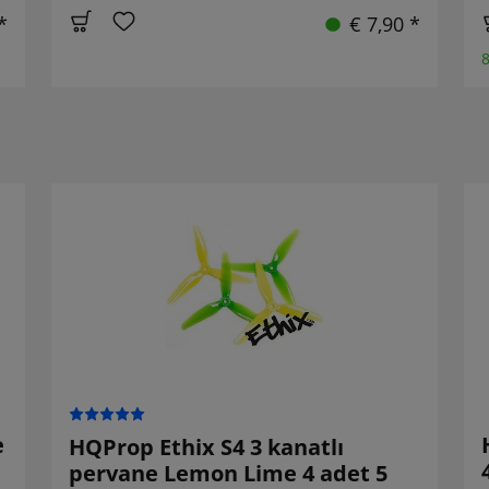
*
€ 7,90 *
8
e
HQProp Ethix S4 3 kanatlı
pervane Lemon Lime 4 adet 5