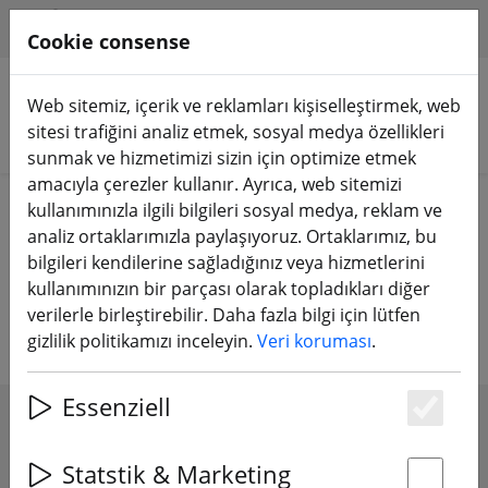
HILFE & SUPPORT
TR
Cookie consense
Web sitemiz, içerik ve reklamları kişiselleştirmek, web
sitesi trafiğini analiz etmek, sosyal medya özellikleri
Ürünleri arayın
sunmak ve hizmetimizi sizin için optimize etmek
amacıyla çerezler kullanır. Ayrıca, web sitemizi
Home
FPV dronlar
Uçaklar ve Kanatlar
kullanımınızla ilgili bilgileri sosyal medya, reklam ve
analiz ortaklarımızla paylaşıyoruz. Ortaklarımız, bu
FPV hava araçları ve uçan kanatlı
bilgileri kendilerine sağladığınız veya hizmetlerini
kullanımınızın bir parçası olarak topladıkları diğer
hava araçları ve aksesuarları
verilerle birleştirebilir. Daha fazla bilgi için lütfen
gizlilik politikamızı inceleyin.
Veri koruması
.
Essenziell
Es
SHOW FILTERS
Statstik & Marketing