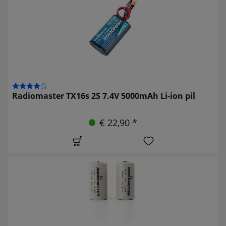
Radiomaster TX16s 2S 7.4V 5000mAh Li-ion pil
€ 22,90 *