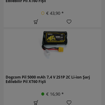
Edilebilir Pil XT60 Fişli
€ 43,90 *
Dogcom Pil 5000 mAh 7,4 V 2S1P 2C Li-ion Şarj
Edilebilir Pil XT60 Fişli
€ 16,90 *