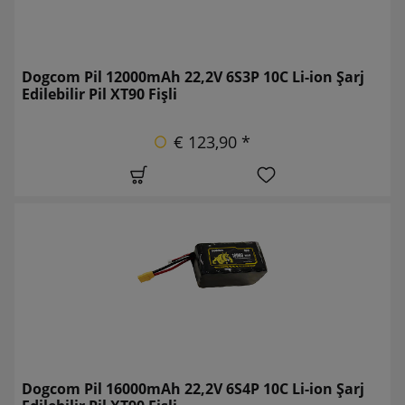
Dogcom Pil 12000mAh 22,2V 6S3P 10C Li-ion Şarj
Edilebilir Pil XT90 Fişli
€ 123,90 *
Dogcom Pil 16000mAh 22,2V 6S4P 10C Li-ion Şarj