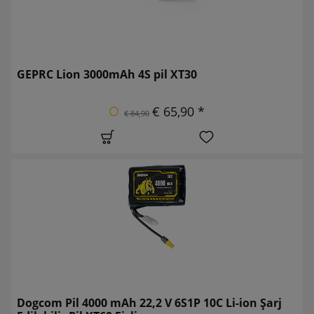
GEPRC Lion 3000mAh 4S pil XT30
€ 65,90 *
€ 84,90
Dogcom Pil 4000 mAh 22,2 V 6S1P 10C Li-ion Şarj