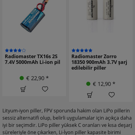
Radiomaster TX16s 2S
Radiomaster Zorro
7.4V 5000mAh Li-ion pil
18350 900mAh 3.7V şarj
edilebilir piller
€ 22,90 *
€ 12,90 *
Lityum-iyon piller, FPV sporunda hakim olan LiPo pillerin
sessiz alternatifi olup, belirli uygulamalar için açıkça daha
iyi bir seçimdir. LiPo piller yüksek C oranları ve kısa deşarj
süreleriyle öne çıkarken, Li-İyon piller kapasite birimi