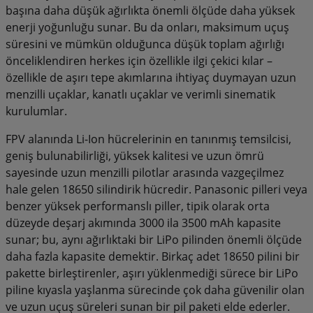
başına daha düşük ağırlıkta önemli ölçüde daha yüksek
enerji yoğunluğu sunar. Bu da onları, maksimum uçuş
süresini ve mümkün olduğunca düşük toplam ağırlığı
önceliklendiren herkes için özellikle ilgi çekici kılar –
özellikle de aşırı tepe akımlarına ihtiyaç duymayan uzun
menzilli uçaklar, kanatlı uçaklar ve verimli sinematik
kurulumlar.
FPV alanında Li-Ion hücrelerinin en tanınmış temsilcisi,
geniş bulunabilirliği, yüksek kalitesi ve uzun ömrü
sayesinde uzun menzilli pilotlar arasında vazgeçilmez
hale gelen 18650 silindirik hücredir. Panasonic pilleri veya
benzer yüksek performanslı piller, tipik olarak orta
düzeyde deşarj akımında 3000 ila 3500 mAh kapasite
sunar; bu, aynı ağırlıktaki bir LiPo pilinden önemli ölçüde
daha fazla kapasite demektir. Birkaç adet 18650 pilini bir
pakette birleştirenler, aşırı yüklenmediği sürece bir LiPo
piline kıyasla yaşlanma sürecinde çok daha güvenilir olan
ve uzun uçuş süreleri sunan bir pil paketi elde ederler.