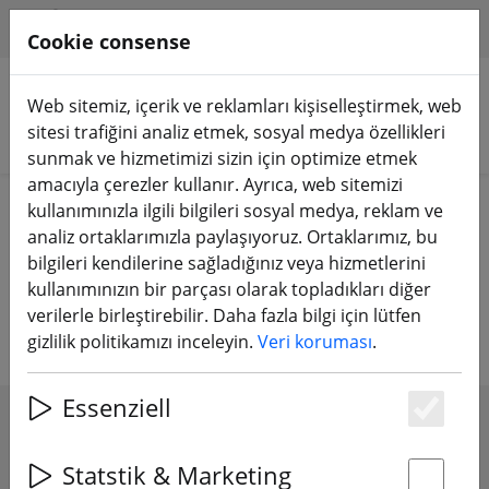
HILFE & SUPPORT
TR
Cookie consense
Web sitemiz, içerik ve reklamları kişiselleştirmek, web
sitesi trafiğini analiz etmek, sosyal medya özellikleri
Ürünleri arayın
sunmak ve hizmetimizi sizin için optimize etmek
amacıyla çerezler kullanır. Ayrıca, web sitemizi
Home
Aküler
Li-Ion şarj edilebilir pil
kullanımınızla ilgili bilgileri sosyal medya, reklam ve
analiz ortaklarımızla paylaşıyoruz. Ortaklarımız, bu
Li-Ion piller - 18650 18500 ICR NCR
bilgileri kendilerine sağladığınız veya hizmetlerini
kullanımınızın bir parçası olarak topladıkları diğer
piller - Samsung & Panasonic
verilerle birleştirebilir. Daha fazla bilgi için lütfen
gizlilik politikamızı inceleyin.
Veri koruması
.
Essenziell
Es
SHOW FILTERS
Statstik & Marketing