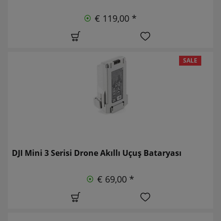
€ 119,00 *
SALE
DJI Mini 3 Serisi Drone Akıllı Uçuş Bataryası
€ 69,00 *