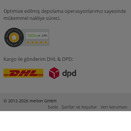
Optimize edilmiş depolama operasyonlarımız sayesinde
mükemmel nakliye süreci.
Kargo ile gönderim DHL & DPD:
© 2012-2026 meilon GmbH
baskı
Şartlar ve koşullar
Veri koruması
* Alle Preise sind inkl. Mehrwertsteuer zzgl. Versandkosten
und ggf. Nachnahmegebühren, wenn nicht anders