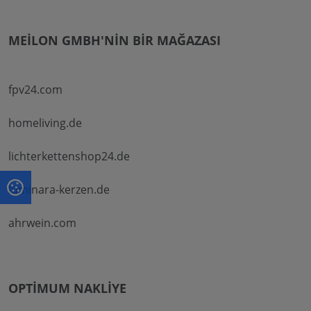
MEILON GMBH'NIN BIR MAĞAZASI
fpv24.com
homeliving.de
lichterkettenshop24.de
luminara-kerzen.de
ahrwein.com
OPTIMUM NAKLIYE