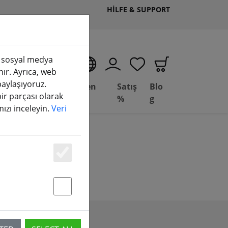
HILFE & SUPPORT
k, sosyal medya
TR
nır. Ayrıca, web
 paylaşıyoruz.
Deal
Fesleğen
Satış
Blo
bir parçası olarak
Depot
FPV
%
g
amızı inceleyin.
Veri
Essenziell
Statstik & Marketing