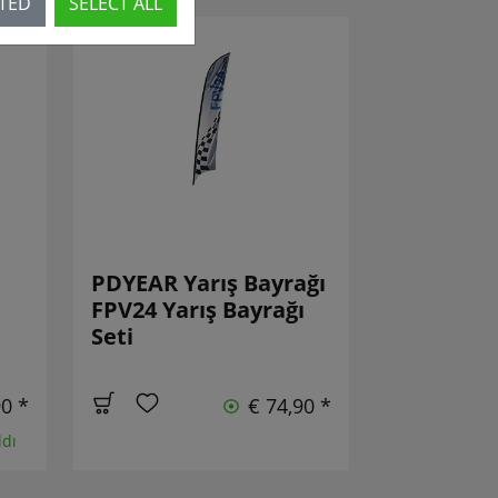
CTED
SELECT ALL
PDYEAR Yarış Bayrağı
FPV24 Yarış Bayrağı
Seti
90 *
€ 74,90 *
ldı