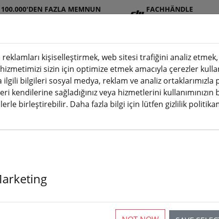
100.000'DEN FAZLA MEMNUN
FACHHÄNDLE
MÜŞTERI
R
 reklamları kişiselleştirmek, web sitesi trafiğini analiz etme
 hizmetimizi sizin için optimize etmek amacıyla çerezler kulla
a ilgili bilgileri sosyal medya, reklam ve analiz ortaklarımızla
JI
Aküle
Pervan
Aksesuarl
3D
leri kendilerine sağladığınız veya hizmetlerini kullanımınızın 
(aktuelle Seite)
ağazası
r
e
ar
baskı
erle birleştirebilir. Daha fazla bilgi için lütfen gizlilik politik
her boyutta bayraklar
Marketing
ticles