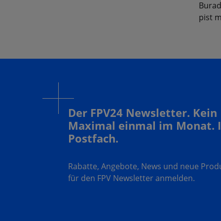
Burada
pist 
Der FPV24 Newsletter. Kein
Maximal einmal im Monat. 
Postfach.
Rabatte, Angebote, News und neue Produk
für den FPV Newsletter anmelden.