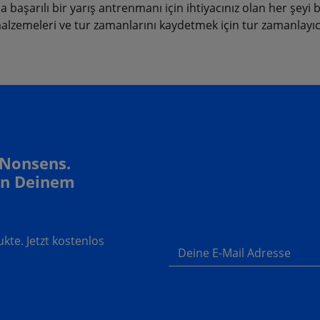
 başarılı bir yarış antrenmanı için ihtiyacınız olan her şeyi b
malzemeleri ve tur zamanlarını kaydetmek için tur zamanlayıc
 Nonsens.
In Deinem
te. Jetzt kostenlos
Deine E-Mail Adresse