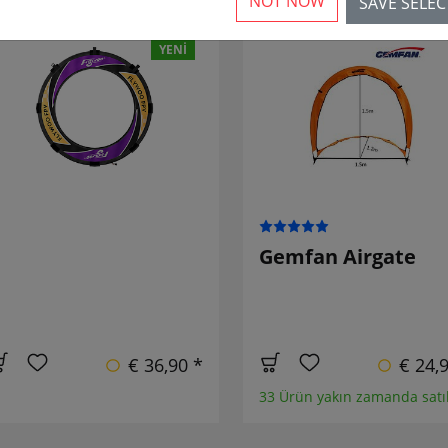
NOT NOW
SAVE SELE
YENI
Gemfan Airgate
€ 36,90 *
€ 24,
33 Ürün yakın zamanda satı