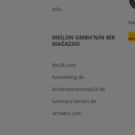
Jobs
Ka
MEILON GMBH'NIN BIR
MAĞAZASI
fpv24.com
homeliving.de
lichterkettenshop24.de
luminara-kerzen.de
ahrwein.com