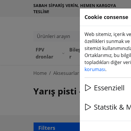
SABAH SIPARIŞ VERIN, HEMEN KARGOYA
TESLIM!
Cookie consense
Web sitemiz, içerik ve
Ürünleri arayın
özellikleri sunmak ve
sitemizi kullanımınızl
FPV
Bileşenle
Ekipma
D
Ortaklarımız, bu bilgi
dronlar
r
n
M
topladıkları diğer veril
koruması
.
Home
Aksesuarlar
Kurs
Essenziell
Yarış pisti - kapılar, 
Statstik & 
3 ar
Filters