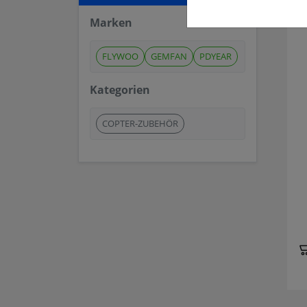
Marken
FLYWOO
GEMFAN
PDYEAR
Kategorien
COPTER-ZUBEHÖR