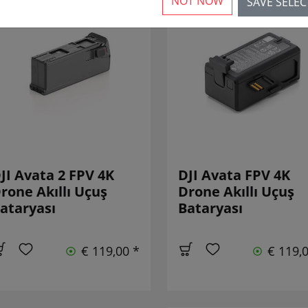
NOT NOW
SAVE SELE
JI Avata 2 FPV 4K
DJI Avata FPV 4K
rone Akıllı Uçuş
Drone Akıllı Uçuş
ataryası
Bataryası
€ 119,00 *
€ 119,