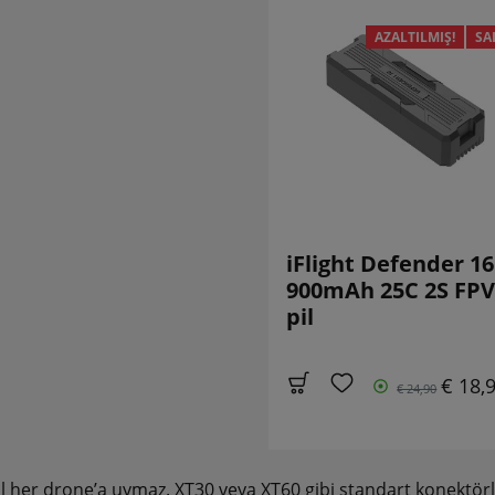
AZALTILMIŞ!
SA
iFlight Defender 16
900mAh 25C 2S FPV
pil
€ 18,
€ 24,90
l her drone’a uymaz. XT30 veya XT60 gibi standart konektörle