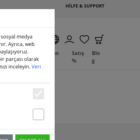
HILFE & SUPPORT
k, sosyal medya
TR
nır. Ayrıca, web
 paylaşıyoruz.
Deal
Fesleğen
Satış
Blo
bir parçası olarak
Depot
FPV
%
g
amızı inceleyin.
Veri
Essenziell
Statstik & Marketing