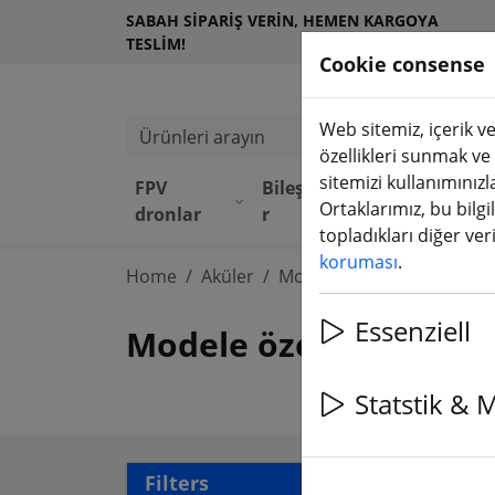
SABAH SIPARIŞ VERIN, HEMEN KARGOYA
TESLIM!
Cookie consense
Web sitemiz, içerik ve
Ürünleri arayın
özellikleri sunmak ve
sitemizi kullanımınızl
FPV
Bileşenle
Ekipma
D
Ortaklarımız, bu bilgi
dronlar
r
n
M
topladıkları diğer veril
koruması
.
Home
Aküler
Modele özel aküler
Essenziell
Modele özel bataryalar 
Statstik & 
4 ar
Filters