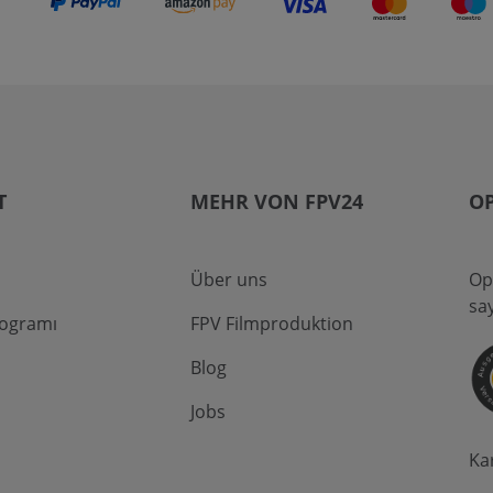
T
MEHR VON FPV24
O
Über uns
Op
sa
rogramı
FPV Filmproduktion
Blog
Jobs
Ka