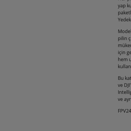
yap ku
paketl
Yedek 
Modele
pilin
mükem
için g
hem u
kullan
Bu ka
ve DJI
Intell
ve ay
FPV24'