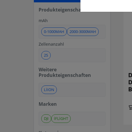
Produkteigenschaften
mAh
0-1000MAH
2000-3000MAH
Zellenanzahl
2S
Weitere
D
Produkteigenschaften
D
B
LIION
Marken
DJI
IFLIGHT