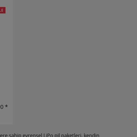
LE
90 *
re sahip evrensel LiPo pil paketleri, kendin