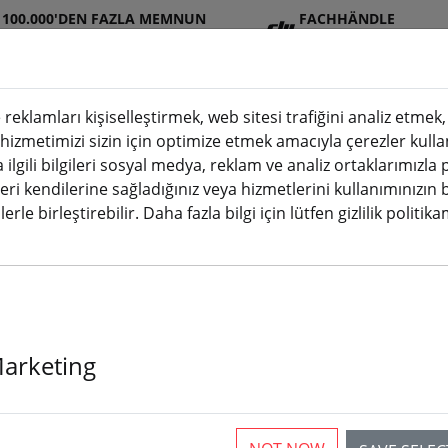
100.000'DEN FAZLA MEMNUN
FACHHÄNDLE
MÜŞTERI
R
 reklamları kişiselleştirmek, web sitesi trafiğini analiz etme
 hizmetimizi sizin için optimize etmek amacıyla çerezler kulla
a ilgili bilgileri sosyal medya, reklam ve analiz ortaklarımızla
JI
Aküle
Pervan
Aksesuarl
3D
leri kendilerine sağladığınız veya hizmetlerini kullanımınızın 
(aktuelle Seite)
ağazası
r
e
ar
baskı
erle birleştirebilir. Daha fazla bilgi için lütfen gizlilik politik
- LiPo - LiIon - LiFe
Marketing
ticles