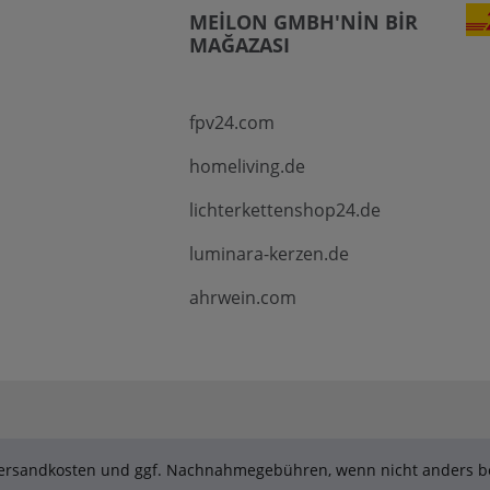
MEILON GMBH'NIN BIR
MAĞAZASI
fpv24.com
homeliving.de
lichterkettenshop24.de
luminara-kerzen.de
ahrwein.com
. Versandkosten und ggf. Nachnahmegebühren, wenn nicht anders be