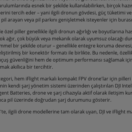
rulumlarında esnek bir şekilde kullanılabilirken, birçok haz
erini tercih eder – yani ilgili dronun gövdesi, güç tüketimi v
pil arayan veya pil parkını genişletmek isteyenler için bura
 özel piller genellikle ilgili dronun ağırlığı ve boyutlarına h
 çok ağır, çok büyük veya mekanik olarak uyumsuz olacağı dur
mel bir şekilde oturur – genellikle entegre koruma devres
eliştirilmiş bir konektör formatı ile birlikte. Bu nedenle, özell
çuş güvenliğini hem de optimum performansı sağlamak için ori
mak akıllıca bir tercihtir.
tegori, hem iFlight markalı kompakt FPV drone'lar için pille
'nin kendi şarj yönetim sistemi üzerinden çalıştırılan DJI Inte
igent Batteries, drone ve şarj cihazıyla aktif olarak iletişim kur
rıca pil üzerinde doğrudan şarj durumunu gösterir.
te, ilgili drone modellerine tam olarak uyan, DJI ve iFlight ma