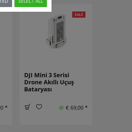
CTED
SELECT ALL
SALE
DJI Mini 3 Serisi
Drone Akıllı Uçuş
Bataryası
00 *
€ 69,00 *