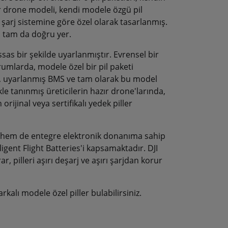
ır drone modeli, kendi modele özgü pil
e şarj sistemine göre özel olarak tasarlanmış.
sı tam da doğru yer.
assas bir şekilde uyarlanmıştır. Evrensel bir
umlarda, modele özel bir pil paketi
i, uyarlanmış BMS ve tam olarak bu model
ikle tanınmış üreticilerin hazır drone'larında,
jinal veya sertifikalı yedek piller
ri hem de entegre elektronik donanıma sahip
lligent Flight Batteries'i kapsamaktadır. DJI
ar, pilleri aşırı deşarj ve aşırı şarjdan korur
rkalı modele özel piller bulabilirsiniz.