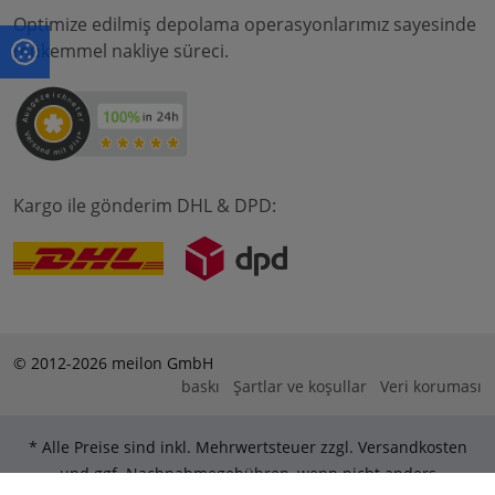
Optimize edilmiş depolama operasyonlarımız sayesinde
mükemmel nakliye süreci.
Kargo ile gönderim DHL & DPD:
© 2012-2026 meilon GmbH
baskı
Şartlar ve koşullar
Veri koruması
* Alle Preise sind inkl. Mehrwertsteuer zzgl. Versandkosten
und ggf. Nachnahmegebühren, wenn nicht anders