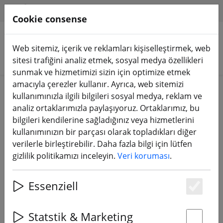
HILFE & SUPPORT
TR
Cookie consense
Web sitemiz, içerik ve reklamları kişiselleştirmek, web
Ürünleri arayın
sitesi trafiğini analiz etmek, sosyal medya özellikleri
sunmak ve hizmetimizi sizin için optimize etmek
amacıyla çerezler kullanır. Ayrıca, web sitemizi
Home
Bileşenler
FPV video vericisi
kullanımınızla ilgili bilgileri sosyal medya, reklam ve
analiz ortaklarımızla paylaşıyoruz. Ortaklarımız, bu
bilgileri kendilerine sağladığınız veya hizmetlerini
kullanımınızın bir parçası olarak topladıkları diğer
verilerle birleştirebilir. Daha fazla bilgi için lütfen
Axisflying 4,9G-6G SEG 10W analog
gizlilik politikamızı inceleyin.
Veri koruması
.
VTX TERK FPV video vericisi
Essenziell
Es
Statstik & Marketing