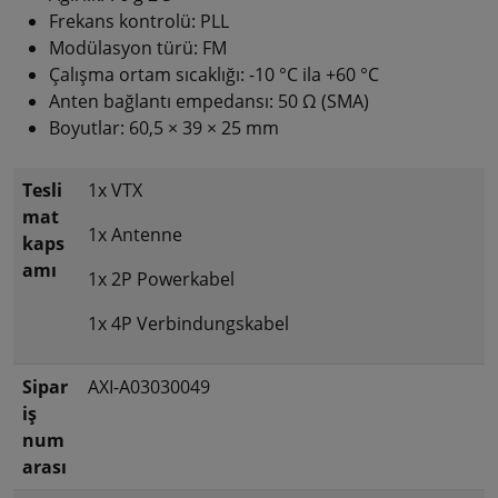
Frekans kontrolü: PLL
Modülasyon türü: FM
Çalışma ortam sıcaklığı: -10 °C ila +60 °C
Anten bağlantı empedansı: 50 Ω (SMA)
Boyutlar: 60,5 × 39 × 25 mm
Tesli
1x VTX
mat
1x Antenne
kaps
amı
1x 2P Powerkabel
1x 4P Verbindungskabel
Sipar
AXI-A03030049
iş
num
arası