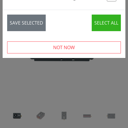
St
SAVE SELECTED
SELECT ALL
‹
›
NOT NOW