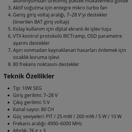
alüminyumdan üretilmiş yüksek mukavemetli gövde
Aktif soğutma için entegre mikro turbo fan
Geniş giriş voltaj aralığı, 7–28 V'yi destekler
(önerilen BAT giriş voltajı)
Kolay kullanım için dijital ekranlı iki işlev tuşu
VTX kontrol protokolü IRCTramp, OSD parametre
ayarını destekler
Aşırı ısınmadan kaynaklanan hasarları önlemek için
sıcaklık koruma işlevi
80 frekans noktasını destekler
Teknik Özellikler
Tip: 10W SEG
Giriş gerilimi: 7–28 V
Çıkış gerilimi: 5 V
Kanal sayısı: 80 CH
Güç seviyeleri: PIT / 25 mW / 200 mW / 5 W / 10 W
Frekans aralığı: 4900–6000 MHz
Ağırlık: 76 g ± 3