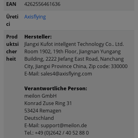
EAN
4262556461636
Üreti
Axisflying
ci
Prod
Hersteller:
uktsi
Jlangxi Kufot intellgent Technology Co.. Ltd.
cher
Room 1902, 19th Floor, Jiangnan Yungang
heit
Building, 2222 Jiefang East Road, Nanchang
City, Jiangxi Province China, Zip code: 330000
E-Mail: sales4@axisflying.com
Verantwortliche Person:
meilon GmbH
Konrad Zuse Ring 31
53424 Remagen
Deutschland
E-Mail: support@meilon.de
Tel.: +49 (0)2642 / 40 52 88 0