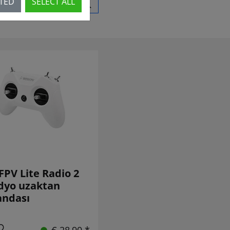
CTED
SELECT ALL
PV Lite Radio 2
dyo uzaktan
ndası