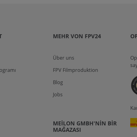
T
MEHR VON FPV24
O
Über uns
Op
sa
rogramı
FPV Filmproduktion
Blog
Jobs
Ka
MEILON GMBH'NIN BIR
MAĞAZASI