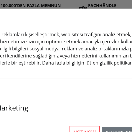
100.000'DEN FAZLA MEMNUN
FACHHÄNDLE
MÜŞTERI
R
 reklamları kişiselleştirmek, web sitesi trafiğini analiz etme
 hizmetimizi sizin için optimize etmek amacıyla çerezler kulla
a ilgili bilgileri sosyal medya, reklam ve analiz ortaklarımızla
JI
Aküle
Pervan
Aksesuarl
3D
leri kendilerine sağladığınız veya hizmetlerini kullanımınızın 
(
ağazası
r
e
ar
baskı
erle birleştirebilir. Daha fazla bilgi için lütfen gizlilik politik
rama yapacağınızı göstereceğiz.
frsky transmitter
.
Marketing
 die Suche nach "frsky transmi