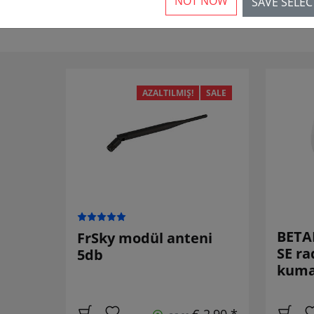
NOT NOW
SAVE SELE
AZALTILMIŞ!
SALE
BETAF
FrSky modül anteni
SE ra
5db
kuma