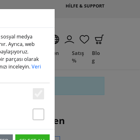
HILFE & SUPPORT
k, sosyal medya
TR
nır. Ayrıca, web
 paylaşıyoruz.
Deal
Fesleğen
Satış
Blo
bir parçası olarak
aktuelle Seite)
Depot
FPV
%
g
amızı inceleyin.
Veri
Essenziell
tter" gefunden
Statstik & Marketing