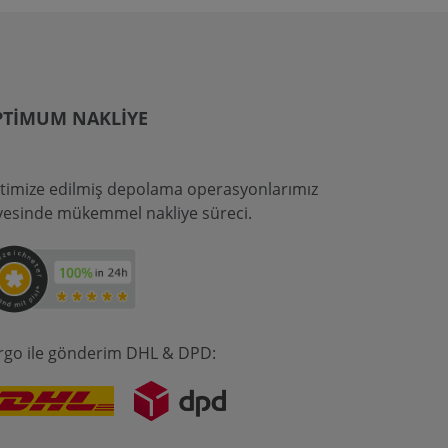
PTIMUM NAKLIYE
timize edilmiş depolama operasyonlarımız
yesinde mükemmel nakliye süreci.
rgo ile gönderim DHL & DPD: