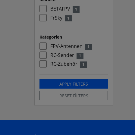
BETAFPV
1
FrSky
1
Kategorien
FPV-Antennen
1
RC-Sender
1
RC-Zubehör
1
APPLY FILTERS
RESET FILTERS