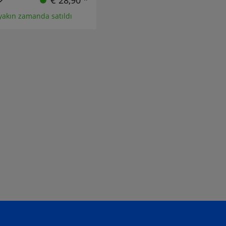
€ 28,90 *
yakın zamanda satıldı