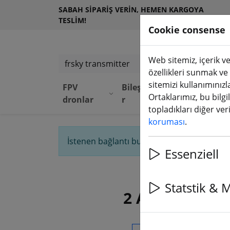
SABAH SIPARIŞ VERIN, HEMEN KARGOYA
TESLIM!
Cookie consense
Web sitemiz, içerik ve
Ürünleri arayın
özellikleri sunmak ve
sitemizi kullanımınızl
FPV
Bileşenle
Ekipma
D
Ortaklarımız, bu bilgi
dronlar
r
n
M
topladıkları diğer veril
koruması
.
İstenen bağlantı bulunamadı. Size nasıl a
Essenziell
Statstik & 
2 Artikel für
Ürünleri arayın